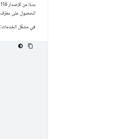
بدءًا من الإصدار 116 من Chrome، يمكنك طلب بيانات من واجهة برمجة تطبيقات
للحصول على معرّف م
في مشغّل الخدمات: