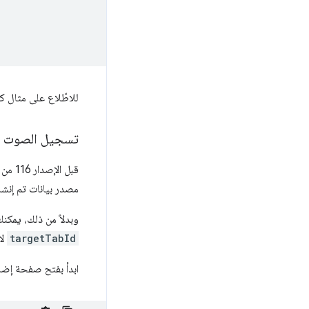
للاطّلاع على مثال ك
تسجيل الصوت وا
قبل الإصدار 116 من Chrome، لم يكن من الممكن استخدام واجهة برمجة تطبيقات
مصدر بيانات تم إنش
وبدلاً من ذلك، يمك
targetTabId
لا
ابدأ بفتح صفحة إضافة