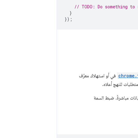
// TODO: Do something to 
}
});
chrome.
في أو استهلاك معرّف
طلبات للنهج أعلاه.
نات مباشرةً. ضبط السمة