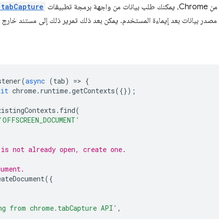
.tabCapture
صدر بيانات بعد إيماءة المستخدم. يمكن بعد ذلك تمرير ذلك إلى مستند خارج 
stener
(
async
(
tab
)
=
>
{
ait
chrome
.
runtime
.
getContexts
({});
xistingContexts
.
find
(
'OFFSCREEN_DOCUMENT'
 is not already open, create one.
cument.
eateDocument
({
,
ng from chrome.tabCapture API'
,