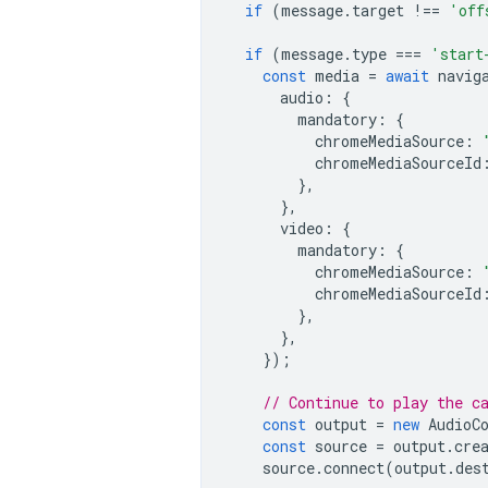
if
(
message
.
target
!==
'off
if
(
message
.
type
===
'start
const
media
=
await
navig
audio
:
{
mandatory
:
{
chromeMediaSource
:
chromeMediaSourceId
},
},
video
:
{
mandatory
:
{
chromeMediaSource
:
chromeMediaSourceId
},
},
});
// Continue to play the c
const
output
=
new
AudioC
const
source
=
output
.
cre
source
.
connect
(
output
.
des