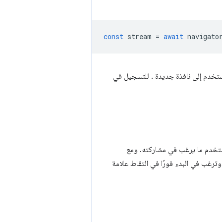
const
stream
=
await
navigato
ستخدم إلى نافذة جديدة . للتسجيل في
ستخدم ما يرغب في مشاركته. ومع
رغب في البدء فورًا في التقاط علامة