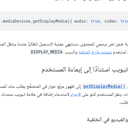
r
.
mediaDevices
.
getDisplayMedia
({
audio
:
true
,
video
:
tru
لية ضمن نص برمجي للمحتوى، ستنتهي عملية التسجيل تلقائيًا عندما ينتقل الم
ل، استخدم
مستند خارج الشاشة
والسبب
DISPLAY_MEDIA
تبويب استنادًا إلى إيماءة المستخدم
getDisplayMedia()
إلى ظهور مربّع حوار في المتصفِّح يطلب منك للم
ت، ينقر المستخدم للتو على
الإجراء
لاستدعاء إضافة في علامة تبويب محددة، وت
طلب.
لفيديو في الخلفية