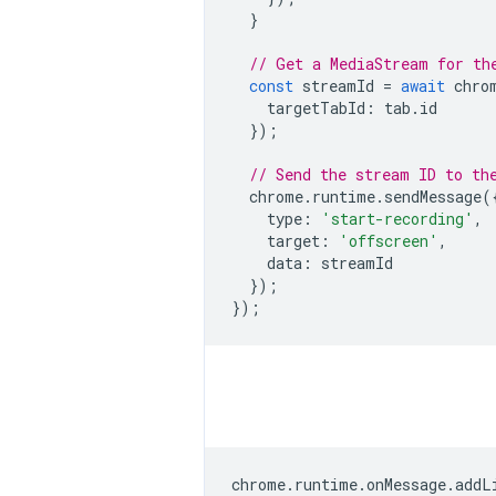
}
// Get a MediaStream for th
const
streamId
=
await
chro
targetTabId
:
tab
.
id
});
// Send the stream ID to th
chrome
.
runtime
.
sendMessage
(
type
:
'start-recording'
,
target
:
'offscreen'
,
data
:
streamId
});
});
chrome
.
runtime
.
onMessage
.
addL