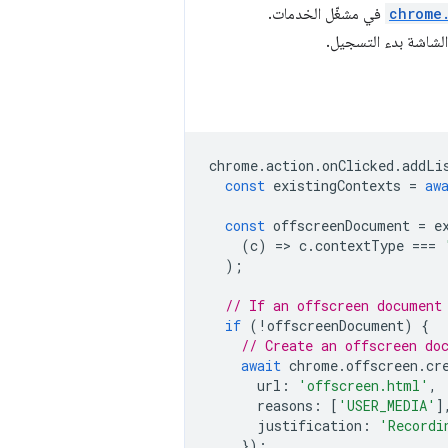
chrome
في مشغّل الخدمات.
الشاشة بدء التسجيل.
chrome
.
action
.
onClicked
.
addLi
const
existingContexts
=
aw
const
offscreenDocument
=
e
(
c
)
=
>
c
.
contextType
===
);
// If an offscreen document
if
(
!
offscreenDocument
)
{
// Create an offscreen do
await
chrome
.
offscreen
.
cr
url
:
'offscreen.html'
,
reasons
:
[
'USER_MEDIA'
]
justification
:
'Recordi
});