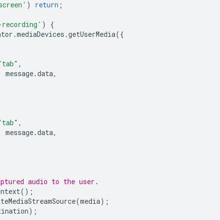
screen'
)
return
;
-recording'
)
{
ator
.
mediaDevices
.
getUserMedia
({
"tab"
,
:
message
.
data
,
"tab"
,
:
message
.
data
,
aptured audio to the user.
ontext
();
ateMediaStreamSource
(
media
);
tination
);