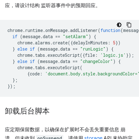
应，请设计结构 监听器事件中的预期回应。
chrome
.
runtime
.
onMessage
.
addListener
(
function
(
messag
if
(
message
.
data
==
"setAlarm"
)
{
chrome
.
alarms
.
create
({
delayInMinutes
:
5
})
}
else
if
(
message
.
data
==
"runLogic"
)
{
chrome
.
tabs
.
executeScript
({
file
:
'logic.js'
});
}
else
if
(
message
.
data
==
"changeColor"
)
{
chrome
.
tabs
.
executeScript
(
{
code
:
'document.body.style.backgroundColor=
};
});
卸载后台脚本
应定期保留数据，以确保在扩展时不会丢失重要信息 崩
溃，但未收到
onSuspend
。请使用
storage
API 来协助完