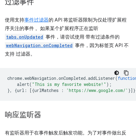
过滤事件
使用支持
事件过滤器
的 API 将监听器限制为仅处理扩展程
序关注的事件 。如果某个扩展程序正在监听
tabs.onUpdated
事件，请尝试使用 带有过滤条件的
webNavigation.onCompleted
事件，因为标签页 API 不
支持 过滤器。
chrome
.
webNavigation
.
onCompleted
.
addListener
(
functio
alert
(
"This is my favorite website!"
);
},
{
url
:
[{
urlMatches
:
'https://www.google.com/'
}]}
响应监听器
有监听器用于在事件触发后触发功能。为了对事件做出反