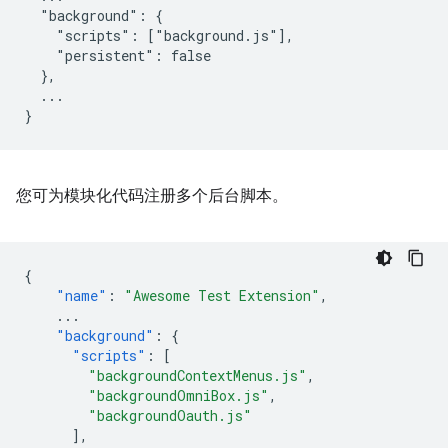
  "background": {

    "scripts": ["background.js"],

    "persistent": false

  },

  ...

您可为模块化代码注册多个后台脚本。
{
"name"
:
"Awesome Test Extension"
,
...
"background"
:
{
"scripts"
:
[
"backgroundContextMenus.js"
,
"backgroundOmniBox.js"
,
"backgroundOauth.js"
],