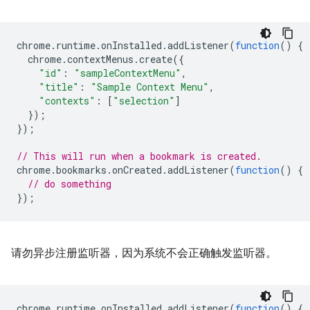
chrome
.
runtime
.
onInstalled
.
addListener
(
function
()
{
chrome
.
contextMenus
.
create
({
"id"
:
"sampleContextMenu"
,
"title"
:
"Sample Context Menu"
,
"contexts"
:
[
"selection"
]
});
});
// This will run when a bookmark is created.
chrome
.
bookmarks
.
onCreated
.
addListener
(
function
()
{
// do something
});
请勿异步注册监听器，因为系统不会正确触发监听器。
chrome
.
runtime
.
onInstalled
.
addListener
(
function
()
{