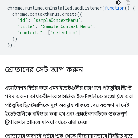
chrome
.
runtime
.
onInstalled
.
addListener
(
function
()
{
chrome
.
contextMenus
.
create
({
"id"
:
"sampleContextMenu"
,
"title"
:
"Sample Context Menu"
,
"contexts"
:
[
"selection"
]
});
});
শ্রোতাদের সেট আপ করুন
এক্সটেনশন নির্ভর করে এমন ইভেন্টগুলির চারপাশে পটভূমির স্ক্রিপ্ট
গঠন করুন। কার্যকরীভাবে প্রাসঙ্গিক ইভেন্টগুলিকে সংজ্ঞায়িত করা
পটভূমির স্ক্রিপ্টগুলিকে সুপ্ত অবস্থায় থাকতে দেয় যতক্ষণ না সেই
ইভেন্টগুলিকে বহিস্কার করা হয় এবং এক্সটেনশনটিকে গুরুত্বপূর্ণ
ট্রিগারগুলি হারিয়ে যাওয়া থেকে বাধা দেয়৷
শ্রোতাদের অবশ্যই পৃষ্ঠার শুরু থেকে সিঙ্ক্রোনাসভাবে নিবন্ধিত হতে