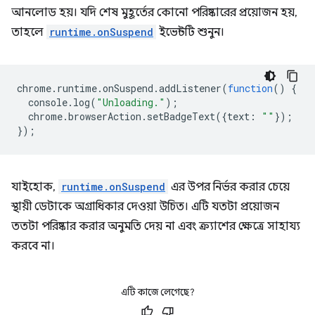
আনলোড হয়। যদি শেষ মুহূর্তের কোনো পরিষ্কারের প্রয়োজন হয়,
তাহলে
runtime.onSuspend
ইভেন্টটি শুনুন।
chrome
.
runtime
.
onSuspend
.
addListener
(
function
()
{
console
.
log
(
"Unloading."
);
chrome
.
browserAction
.
setBadgeText
({
text
:
""
});
});
যাইহোক,
runtime.onSuspend
এর উপর নির্ভর করার চেয়ে
স্থায়ী ডেটাকে অগ্রাধিকার দেওয়া উচিত। এটি যতটা প্রয়োজন
ততটা পরিষ্কার করার অনুমতি দেয় না এবং ক্র্যাশের ক্ষেত্রে সাহায্য
করবে না।
এটি কাজে লেগেছে?