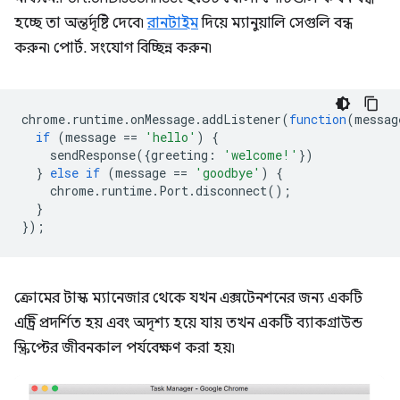
হচ্ছে তা অন্তর্দৃষ্টি দেবে৷
রানটাইম
দিয়ে ম্যানুয়ালি সেগুলি বন্ধ
করুন৷ পোর্ট. সংযোগ বিচ্ছিন্ন করুন৷
chrome
.
runtime
.
onMessage
.
addListener
(
function
(
messag
if
(
message
==
'hello'
)
{
sendResponse
({
greeting
:
'welcome!'
})
}
else
if
(
message
==
'goodbye'
)
{
chrome
.
runtime
.
Port
.
disconnect
();
}
});
ক্রোমের টাস্ক ম্যানেজার থেকে যখন এক্সটেনশনের জন্য একটি
এন্ট্রি প্রদর্শিত হয় এবং অদৃশ্য হয়ে যায় তখন একটি ব্যাকগ্রাউন্ড
স্ক্রিপ্টের জীবনকাল পর্যবেক্ষণ করা হয়৷