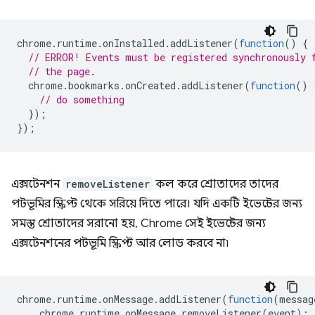
chrome
.
runtime
.
onInstalled
.
addListener
(
function
()
{
// ERROR! Events must be registered synchronously 
// the page.
chrome
.
bookmarks
.
onCreated
.
addListener
(
function
()
// do something
});
});
এক্সটেনশন
removeListener
কল করে শ্রোতাদের তাদের
পটভূমির স্ক্রিপ্ট থেকে সরিয়ে দিতে পারে। যদি একটি ইভেন্টের জন্য
সমস্ত শ্রোতাদের সরানো হয়, Chrome সেই ইভেন্টের জন্য
এক্সটেনশনের পটভূমি স্ক্রিপ্ট আর লোড করবে না৷
chrome
.
runtime
.
onMessage
.
addListener
(
function
(
messag
chrome
.
runtime
.
onMessage
.
removeListener
(
event
);