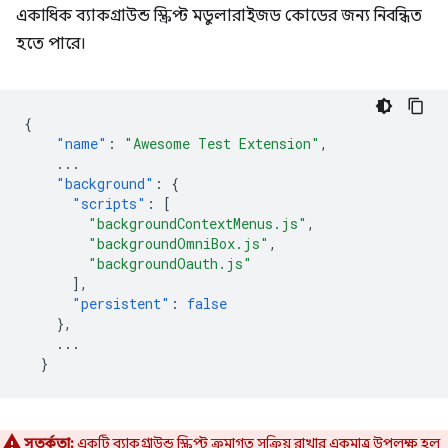
একাধিক ব্যাকগ্রাউন্ড স্ক্রিপ্ট মডুলারাইজড কোডের জন্য নিবন্ধিত
হতে পারে।
{
"name"
:
"Awesome Test Extension"
,
...
"background"
:
{
"scripts"
:
[
"backgroundContextMenus.js"
,
"backgroundOmniBox.js"
,
"backgroundOauth.js"
],
"persistent"
:
false
},
...
}
সতর্কতা:
একটি ব্যাকগ্রাউন্ড স্ক্রিপ্ট ক্রমাগত সক্রিয় রাখার একমাত্র উপলক্ষ হল