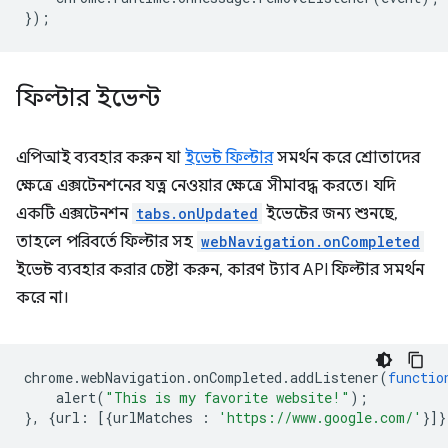
});
ফিল্টার ইভেন্ট
এপিআই ব্যবহার করুন যা
ইভেন্ট ফিল্টার
সমর্থন করে শ্রোতাদের
ক্ষেত্রে এক্সটেনশনের যত্ন নেওয়ার ক্ষেত্রে সীমাবদ্ধ করতে। যদি
একটি এক্সটেনশন
tabs.onUpdated
ইভেন্টের জন্য শুনছে,
তাহলে পরিবর্তে ফিল্টার সহ
webNavigation.onCompleted
ইভেন্ট ব্যবহার করার চেষ্টা করুন, কারণ ট্যাব API ফিল্টার সমর্থন
করে না।
chrome
.
webNavigation
.
onCompleted
.
addListener
(
functio
alert
(
"This is my favorite website!"
);
},
{
url
:
[{
urlMatches
:
'https://www.google.com/'
}]}