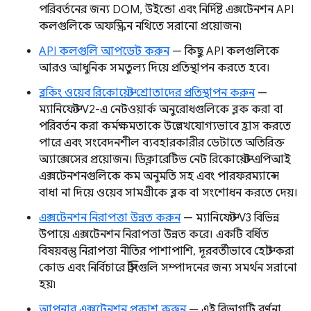
পরিবর্তনের জন্য DOM, উইন্ডো এবং নির্দিষ্ট এক্সটেনশন API
কলগুলিকে অফস্ক্রিন নথিতে সরানো প্রয়োজন৷
API কলগুলি আপডেট করুন
— কিছু API কলগুলিকে
আরও আধুনিক সমতুল্য দিয়ে প্রতিস্থাপন করতে হবে।
ব্লকিং ওয়েব রিকোয়েস্ট শ্রোতাদের প্রতিস্থাপন করুন
—
ম্যানিফেস্ট V2-এ নেটওয়ার্ক অনুরোধগুলিকে ব্লক করা বা
পরিবর্তন করা কর্মক্ষমতাকে উল্লেখযোগ্যভাবে হ্রাস করতে
পারে এবং সংবেদনশীল ব্যবহারকারীর ডেটাতে অতিরিক্ত
অ্যাক্সেসের প্রয়োজন। ডিক্লারেটিভ নেট রিকোয়েস্ট এপিআই
এক্সটেনশনগুলিকে কম অনুমতি সহ এবং পারফরম্যান্সে
বাধা না দিয়ে ওয়েব সামগ্রীকে ব্লক বা সংশোধন করতে দেয়।
এক্সটেনশন নিরাপত্তা উন্নত করুন
— ম্যানিফেস্ট V3 বিভিন্ন
উপায়ে এক্সটেনশন নিরাপত্তা উন্নত করে। একটি বর্ধিত
বিষয়বস্তু নিরাপত্তা নীতির পাশাপাশি, দূরবর্তীভাবে হোস্ট করা
কোড এবং নির্বিচারে স্ট্রিংগুলি সম্পাদনের জন্য সমর্থন সরানো
হয়৷
আপনার এক্সটেনশন প্রকাশ করুন
— এই বিভাগটি বর্ণনা