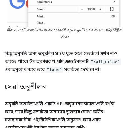
চিত্র 2
: একটি এক্সটেনশন যা ব্যবহারকারী নতুন অনুমতি গ্রহণ না করা পর্যন্ত নিষ্ক্রিয়
থাকে৷
কিছু অনুমতি অন্য অনুমতির সাথে যুক্ত হলে সতর্কতা প্রদর্শন নাও
করতে পারে। উদাহরণস্বরূপ, যদি এক্সটেনশনটি
"<all_urls>"
এর অনুরোধ করে তবে
"tabs"
সতর্কতা দেখাবে না।
সেরা অনুশীলন
অনুমতি সতর্কতাগুলি একটি API অনুদানের ক্ষমতাগুলি বর্ণনা
করে, তবে কিছু সতর্কতা অন্যদের তুলনায় বোঝা কঠিন।
ব্যবহারকারীরা এই নির্দেশিকাগুলি অনুসরণ করে এমন
এক্সটেনশনগুলি ইনস্টল করার সম্ভাবনা বেশি: