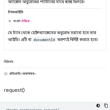
অ্যাক্সেস অনুরোধের প্যাটার্নের সাথে হুবহু মিলবে।
ট্যাবআইডি
সংখ্যা
ঐচ্ছিক
যে ট্যাব থেকে হোস্ট অ্যাক্সেসের অনুরোধ সরানো হবে তার
আইডি। এটি বা
documentId
অবশ্যই নির্দিষ্ট করতে হবে।
রিটার্নস
প্রতিশ্রুতি<অকার্যকর>
request(
)
chrome
.
permissions
.
request
(