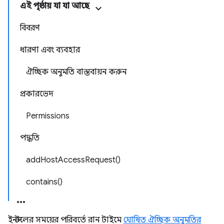
এই পৃষ্ঠায় যা যা আছে
বিবরণ
ধারণা এবং ব্যবহার
ঐচ্ছিক অনুমতি বাস্তবায়ন করুন
প্রকারভেদ
Permissions
পদ্ধতি
addHostAccessRequest()
contains()
ইনস্টলের সময়ের পরিবর্তে রান টাইমে
ঘোষিত ঐচ্ছিক অনুমতির