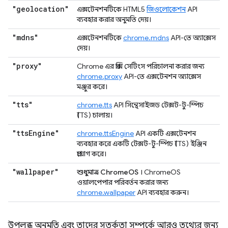
"geolocation"
এক্সটেনশনটিকে HTML5
জিওলোকেশন
API
ব্যবহার করার অনুমতি দেয়।
"mdns"
এক্সটেনশনটিকে
chrome.mdns
API-তে অ্যাক্সেস
দেয়।
"proxy"
Chrome এর প্রক্সি সেটিংস পরিচালনা করার জন্য
chrome.proxy
API-তে এক্সটেনশন অ্যাক্সেস
মঞ্জুর করে।
"tts"
chrome.tts
API সিন্থেসাইজড টেক্সট-টু-স্পিচ
(TTS) চালায়।
"tts
Engine"
chrome.ttsEngine
API একটি এক্সটেনশন
ব্যবহার করে একটি টেক্সট-টু-স্পিচ (TTS) ইঞ্জিন
প্রয়োগ করে।
"wallpaper"
শুধুমাত্র ChromeOS
। ChromeOS
ওয়ালপেপার পরিবর্তন করার জন্য
chrome.wallpaper
API ব্যবহার করুন।
উপলব্ধ অনুমতি এবং তাদের সতর্কতা সম্পর্কে আরও তথ্যের জন্য