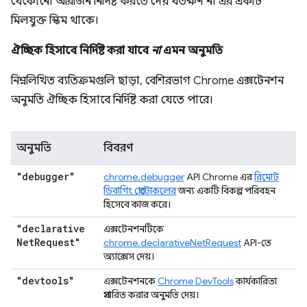
যেকোনো অরিজিন নির্দিষ্ট করতে দেয় যতক্ষণ না এর একটি
মিলযুক্ত স্কিম থাকে।
ঐচ্ছিক হিসাবে নির্দিষ্ট করা যাবে
না
এমন অনুমতি
নিম্নলিখিত ব্যতিক্রমগুলি ছাড়া, বেশিরভাগ Chrome এক্সটেনশন
অনুমতি ঐচ্ছিক হিসাবে নির্দিষ্ট করা যেতে পারে।
অনুমতি
বিবরণ
"debugger"
chrome.debugger
API Chrome এর
রিমোট
ডিবাগিং প্রোটোকলের
জন্য একটি বিকল্প পরিবহন
হিসেবে কাজ করে।
"declarative
এক্সটেনশনটিকে
Net
Request"
chrome.declarativeNetRequest
API-তে
অ্যাক্সেস দেয়।
"devtools"
এক্সটেনশনকে
Chrome DevTools
কার্যকারিতা
প্রসারিত করার অনুমতি দেয়।