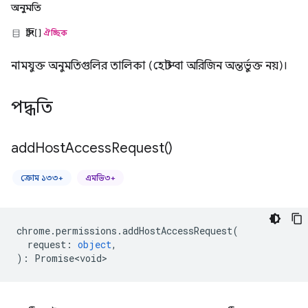
অনুমতি
স্ট্রিং[]
ঐচ্ছিক
নামযুক্ত অনুমতিগুলির তালিকা (হোস্ট বা অরিজিন অন্তর্ভুক্ত নয়)।
পদ্ধতি
add
Host
Access
Request(
)
ক্রোম ১৩৩+
এমভি৩+
chrome
.
permissions
.
addHostAccessRequest
(
request
:
object
,
)
:
Promise<void>