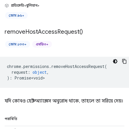
প্রতিশ্রুতি<বুলিয়ান>
ক্রোম ৯৬+
remove
Host
Access
Request(
)
ক্রোম ১৩৩+
এমভি৩+
chrome
.
permissions
.
removeHostAccessRequest
(
request
:
object
,
)
:
Promise<void>
যদি কোনও হোস্ট অ্যাক্সেস অনুরোধ থাকে, তাহলে তা সরিয়ে দেয়।
পরামিতি