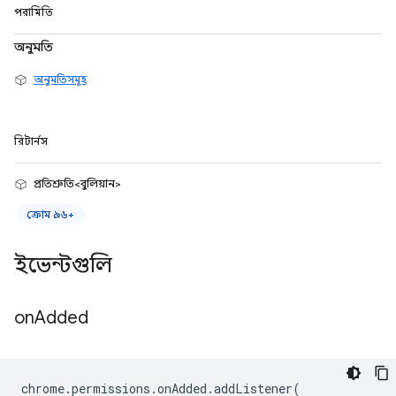
পরামিতি
অনুমতি
অনুমতিসমূহ
রিটার্নস
প্রতিশ্রুতি<বুলিয়ান>
ক্রোম ৯৬+
ইভেন্টগুলি
on
Added
chrome
.
permissions
.
onAdded
.
addListener
(