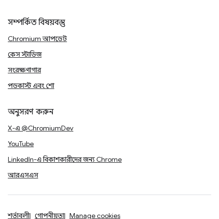
সম্পর্কিত বিষয়বস্তু
Chromium আপডেট
কেস স্টাডিজ
সংরক্ষণাগার
পডকাস্ট এবং শো
অনুসরণ করুন
X-এ @ChromiumDev
YouTube
LinkedIn-এ বিকাশকারীদের জন্য Chrome
আরএসএস
শর্তাবলী
গোপনীয়তা
Manage cookies