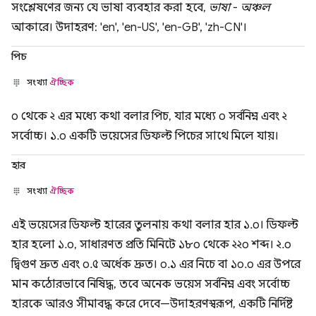
সংশ্লেষণের জন্য যে ভাষা ব্যবহার করা হবে,
ভাষা
-
অঞ্চল
আকারে। উদাহরণ: 'en', 'en-US', 'en-GB', 'zh-CN'।
পিচ
সংখ্যা
ঐচ্ছিক
০ থেকে ২ এর মধ্যে কথা বলার পিচ, যার মধ্যে ০ সর্বনিম্ন এবং ২
সর্বোচ্চ। ১.০ একটি ভয়েসের ডিফল্ট পিচের সাথে মিলে যায়।
হার
সংখ্যা
ঐচ্ছিক
এই ভয়েসের ডিফল্ট হারের তুলনায় কথা বলার হার ১.০। ডিফল্ট
হার হলো ১.০, সাধারণত প্রতি মিনিটে ১৮০ থেকে ২২০ শব্দ। ২.০
দ্বিগুণ দ্রুত এবং ০.৫ অর্ধেক দ্রুত। ০.১ এর নিচে বা ১০.০ এর উপরে
মান কঠোরভাবে নিষিদ্ধ, তবে অনেক ভয়েস সর্বনিম্ন এবং সর্বোচ্চ
হারকে আরও সীমাবদ্ধ করে দেবে—উদাহরণস্বরূপ, একটি নির্দিষ্ট