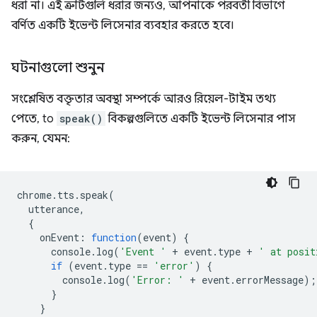
ধরা না। এই ত্রুটিগুলি ধরার জন্যও, আপনাকে পরবর্তী বিভাগে
বর্ণিত একটি ইভেন্ট লিসেনার ব্যবহার করতে হবে।
ঘটনাগুলো শুনুন
সংশ্লেষিত বক্তৃতার অবস্থা সম্পর্কে আরও রিয়েল-টাইম তথ্য
পেতে, to
speak()
বিকল্পগুলিতে একটি ইভেন্ট লিসেনার পাস
করুন, যেমন:
chrome
.
tts
.
speak
(
utterance
,
{
onEvent
:
function
(
event
)
{
console
.
log
(
'Event '
+
event
.
type
+
' at posit
if
(
event
.
type
==
'error'
)
{
console
.
log
(
'Error: '
+
event
.
errorMessage
);
}
}