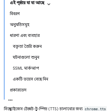
এই পৃষ্ঠায় যা যা আছে
বিবরণ
অনুমতিসমূহ
ধারণা এবং ব্যবহার
বক্তৃতা তৈরি করুন
ঘটনাগুলো শুনুন
SSML মার্কআপ
একটি ভয়েস বেছে নিন
প্রকারভেদ
সিন্থেসাইজেস টেক্সট-টু-স্পিচ (TTS) চালানোর জন্য
chrome.tts