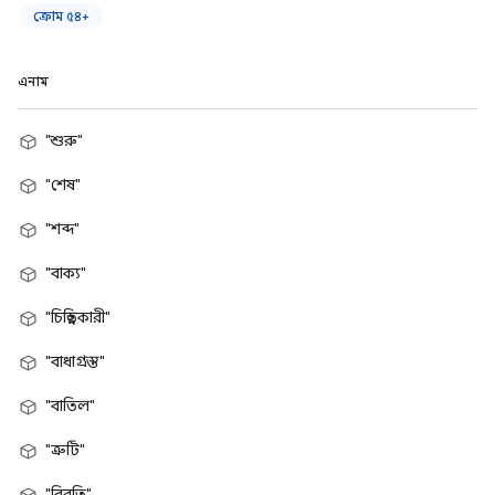
ক্রোম ৫৪+
এনাম
"শুরু"
"শেষ"
"শব্দ"
"বাক্য"
"চিহ্নিতকারী"
"বাধাগ্রস্ত"
"বাতিল"
"ত্রুটি"
"বিরতি"