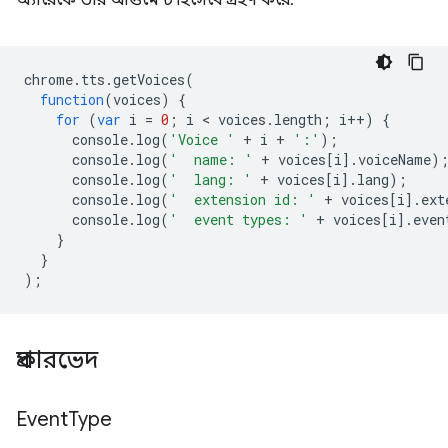
অ্যারেকে তার আর্গুমেন্ট হিসেবে গ্রহণ করে:
chrome
.
tts
.
getVoices
(
function
(
voices
)
{
for
(
var
i
=
0
;
i
 < 
voices
.
length
;
i
++
)
{
console
.
log
(
'Voice '
+
i
+
':'
);
console
.
log
(
'  name: '
+
voices
[
i
].
voiceName
)
console
.
log
(
'  lang: '
+
voices
[
i
].
lang
);
console
.
log
(
'  extension id: '
+
voices
[
i
].
ext
console
.
log
(
'  event types: '
+
voices
[
i
].
even
}
}
);
প্রকারভেদ
Event
Type