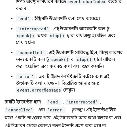
স্পিচ অবস্থান নির্ধারণ করতে
event.charIndex
ব্যবহার
করুন।
'end'
: ইঞ্জিনটি উচ্চারণটি বলা শেষ করেছে।
'interrupted'
: এই উচ্চারণটি আরেকটি কল টু
speak()
অথবা
stop()
দ্বারা বাধাগ্রস্ত হয়েছিল এবং
শেষ হয়নি।
'cancelled'
: এই উচ্চারণটি সারিবদ্ধ ছিল, কিন্তু তারপর
অন্য একটি কল টু
speak()
বা
stop()
দ্বারা বাতিল
করা হয়েছিল এবং কখনও কথা বলা শুরু করেনি।
'error'
: একটি ইঞ্জিন-নির্দিষ্ট ত্রুটি ঘটেছে এবং এই
উচ্চারণটি বলা যাচ্ছে না। বিস্তারিত জানার জন্য
event.errorMessage
দেখুন।
চারটি ইভেন্টের ধরণ—
'end'
,
'interrupted'
,
'cancelled'
, এবং
'error'
—
চূড়ান্ত
। এই ইভেন্টগুলির
মধ্যে একটি পাওয়ার পরে, এই উচ্চারণটি আর কথা বলবে না এবং
এই উচ্চারণ থেকে কোনও নতুন ইভেন্ট গ্রহণ করা হবে না।