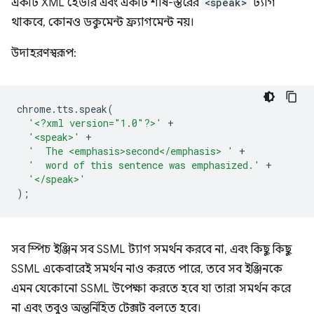
একটি XML হেডার এবং একটি শীর্ষ-স্তরের
<speak>
ট্যাগ
থাকবে, কোনও ডকুমেন্ট ফ্র্যাগমেন্ট নয়।
উদাহরণস্বরূপ:
chrome
.
tts
.
speak
(
'<?xml version="1.0"?>'
+
'<speak>'
+
'  The <emphasis>second</emphasis> '
+
'  word of this sentence was emphasized.'
+
'</speak>'
);
সব স্পিচ ইঞ্জিন সব SSML ট্যাগ সমর্থন করবে না, এবং কিছু কিছু
SSML একেবারেই সমর্থন নাও করতে পারে, তবে সব ইঞ্জিনকে
এমন যেকোনো SSML উপেক্ষা করতে হবে যা তারা সমর্থন করে
না এবং তবুও অন্তর্নিহিত টেক্সট বলতে হবে।