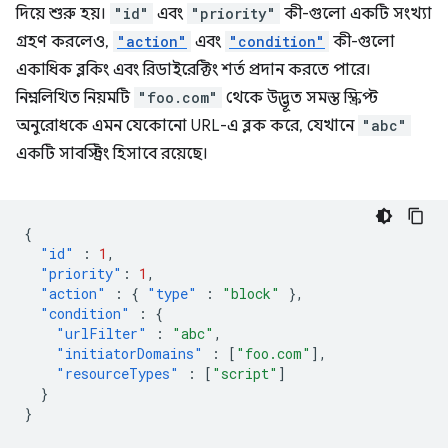
দিয়ে শুরু হয়।
"id"
এবং
"priority"
কী-গুলো একটি সংখ্যা
গ্রহণ করলেও,
"action"
এবং
"condition"
কী-গুলো
একাধিক ব্লকিং এবং রিডাইরেক্টিং শর্ত প্রদান করতে পারে।
নিম্নলিখিত নিয়মটি
"foo.com"
থেকে উদ্ভূত সমস্ত স্ক্রিপ্ট
অনুরোধকে এমন যেকোনো URL-এ ব্লক করে, যেখানে
"abc"
একটি সাবস্ট্রিং হিসাবে রয়েছে।
{
"id"
:
1
,
"priority"
:
1
,
"action"
:
{
"type"
:
"block"
},
"condition"
:
{
"urlFilter"
:
"abc"
,
"initiatorDomains"
:
[
"foo.com"
],
"resourceTypes"
:
[
"script"
]
}
}