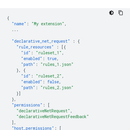
{
"name"
:
"My extension"
,
...
"declarative_net_request"
:
{
"rule_resources"
:
[{
"id"
:
"ruleset_1"
,
"enabled"
:
true
,
"path"
:
"rules_1.json"
},
{
"id"
:
"ruleset_2"
,
"enabled"
:
false
,
"path"
:
"rules_2.json"
}]
},
"permissions"
:
[
"declarativeNetRequest"
,
"declarativeNetRequestFeedback"
],
"host_permissions"
:
[