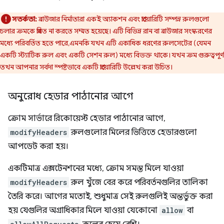
সতর্কতা:
ব্রাউজার নির্মাতারা একই অ্যাকশন এবং প্রায়োরিটি সম্পন্ন রুলগুলো
চলার ক্রমকে প্রমিত না করতে সম্মত হয়েছে। এটি বিভিন্ন রান বা ব্রাউজার সংস্করণের
মধ্যে পরিবর্তিত হতে পারে, এমনকি যখন এটি একাধিক ধরণের রুলসেটের (যেমন
একটি স্ট্যাটিক রুল এবং একটি সেশন রুল) মধ্যে বিভক্ত থাকে। যখন ক্রম গুরুত্বপূর্ণ,
তখন আপনার সর্বদা স্পষ্টভাবে একটি প্রায়োরিটি উল্লেখ করা উচিত।
অনুরোধ হেডার পাঠানোর আগে
ক্রোম সার্ভারে রিকোয়েস্ট হেডার পাঠানোর আগে,
modifyHeaders
রুলগুলোর মিলের ভিত্তিতে হেডারগুলো
আপডেট করা হয়।
একটিমাত্র এক্সটেনশনের মধ্যে, ক্রোম সমস্ত মিলে যাওয়া
modifyHeaders
রুল খুঁজে বের করে পরিবর্তনগুলির তালিকা
তৈরি করে। আগের মতোই, শুধুমাত্র সেই রুলগুলিই অন্তর্ভুক্ত করা
হয় যেগুলির অগ্রাধিকার মিলে যাওয়া যেকোনো
allow
বা