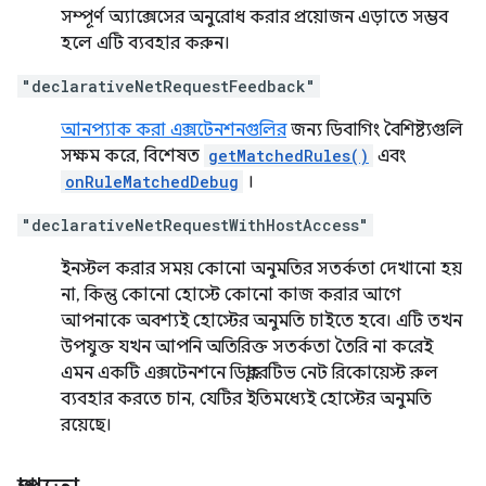
সম্পূর্ণ অ্যাক্সেসের অনুরোধ করার প্রয়োজন এড়াতে সম্ভব
হলে এটি ব্যবহার করুন।
"declarativeNetRequestFeedback"
আনপ্যাক করা এক্সটেনশনগুলির
জন্য ডিবাগিং বৈশিষ্ট্যগুলি
সক্ষম করে, বিশেষত
getMatchedRules()
এবং
onRuleMatchedDebug
।
"declarativeNetRequestWithHostAccess"
ইনস্টল করার সময় কোনো অনুমতির সতর্কতা দেখানো হয়
না, কিন্তু কোনো হোস্টে কোনো কাজ করার আগে
আপনাকে অবশ্যই হোস্টের অনুমতি চাইতে হবে। এটি তখন
উপযুক্ত যখন আপনি অতিরিক্ত সতর্কতা তৈরি না করেই
এমন একটি এক্সটেনশনে ডিক্লারেটিভ নেট রিকোয়েস্ট রুল
ব্যবহার করতে চান, যেটির ইতিমধ্যেই হোস্টের অনুমতি
রয়েছে।