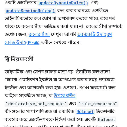
একটি এক্সটেনশন
updateDynamicRules()
এবং
updateSessionRules()
কল করার মাধ্যমে এগুলিতে
ডাইনামিকভাবে রুল যোগ বা অপসারণ করতে পারে, তবে শর্ত
থাকে যে রুলের সীমা অতিক্রম করা যাবে না। রুলের সীমা সম্পর্কে
তথ্যের জন্য,
রুলের সীমা
দেখুন। আপনি
এর একটি উদাহরণ
কোড উদাহরণ-এর
অধীনে দেখতে পারেন।
স্থির নিয়মাবলী
ডাইনামিক এবং সেশন রুলের মতো নয়, স্ট্যাটিক রুলগুলো
কোনো এক্সটেনশন ইনস্টল বা আপগ্রেড করার সময় প্যাকেজ,
ইনস্টল এবং আপডেট করা হয়। এগুলো JSON ফরম্যাটে রুল
ফাইলে সংরক্ষিত থাকে, যা
উপরে বর্ণিত
"declarative_net_request"
এবং
"rule_resources"
কী-গুলোর পাশাপাশি এক বা একাধিক
Ruleset
ডিকশনারি
ব্যবহার করে এক্সটেনশনকে নির্দেশ করা হয়। একটি
Ruleset