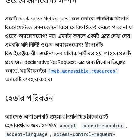
ওয়েবে প্রবেশযোগ্য সম্পদ
একটি declarativeNetRequest রুল কোনো পাবলিক রিসোর্স
রিকোয়েস্টকে এমন কোনো রিসোর্সে রিডাইরেক্ট করতে পারে না যা
ওয়েব-অ্যাক্সেসযোগ্য নয়। এমনটা করলে একটি এরর দেখা দেয়।
এমনকি যদি নির্দিষ্ট ওয়েব-অ্যাক্সেসযোগ্য রিসোর্সটি
রিডাইরেক্টকারী এক্সটেনশনের মালিকানাধীনও হয়, তাহলেও এটি
প্রযোজ্য। declarativeNetRequest-এর জন্য রিসোর্স ডিক্লেয়ার
করতে, ম্যানিফেস্টের
"web_accessible_resources"
অ্যারেটি ব্যবহার করুন।
হেডার পরিবর্তন
অ্যাপেন্ড অপারেশনটি শুধুমাত্র নিম্নলিখিত রিকোয়েস্ট
হেডারগুলির জন্য সমর্থিত:
accept
,
accept-encoding
,
accept-language
,
access-control-request-