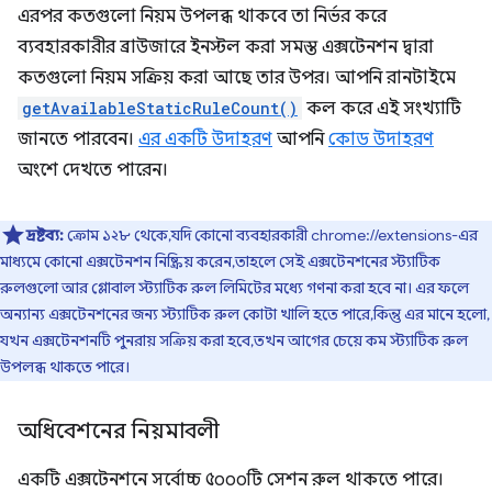
এরপর কতগুলো নিয়ম উপলব্ধ থাকবে তা নির্ভর করে
ব্যবহারকারীর ব্রাউজারে ইনস্টল করা সমস্ত এক্সটেনশন দ্বারা
কতগুলো নিয়ম সক্রিয় করা আছে তার উপর। আপনি রানটাইমে
getAvailableStaticRuleCount()
কল করে এই সংখ্যাটি
জানতে পারবেন।
এর একটি উদাহরণ
আপনি
কোড উদাহরণ
অংশে দেখতে পারেন।
দ্রষ্টব্য:
ক্রোম ১২৮ থেকে, যদি কোনো ব্যবহারকারী chrome://extensions-এর
মাধ্যমে কোনো এক্সটেনশন নিষ্ক্রিয় করেন, তাহলে সেই এক্সটেনশনের স্ট্যাটিক
রুলগুলো আর গ্লোবাল স্ট্যাটিক রুল লিমিটের মধ্যে গণনা করা হবে না। এর ফলে
অন্যান্য এক্সটেনশনের জন্য স্ট্যাটিক রুল কোটা খালি হতে পারে, কিন্তু এর মানে হলো,
যখন এক্সটেনশনটি পুনরায় সক্রিয় করা হবে, তখন আগের চেয়ে কম স্ট্যাটিক রুল
উপলব্ধ থাকতে পারে।
অধিবেশনের নিয়মাবলী
একটি এক্সটেনশনে সর্বোচ্চ ৫০০০টি সেশন রুল থাকতে পারে।