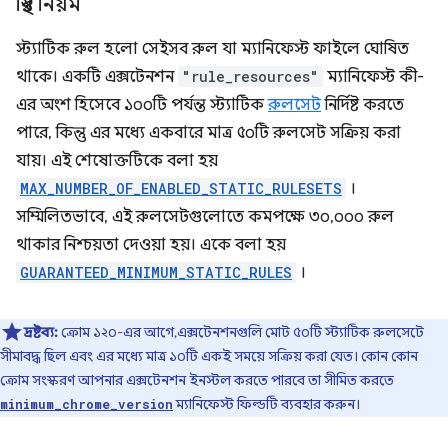
স্থির নিয়ম
স্ট্যাটিক রুল হলো সেইসব রুল যা ম্যানিফেস্ট ফাইলে ঘোষিত
থাকে। একটি এক্সটেনশন
"rule_resources"
ম্যানিফেস্ট কী-
এর অংশ হিসেবে ১০০টি পর্যন্ত স্ট্যাটিক
রুলসেট
নির্দিষ্ট করতে
পারে, কিন্তু এর মধ্যে একবারে মাত্র ৫০টি রুলসেট সক্রিয় করা
যায়। এই শেষোক্তটিকে বলা হয়
MAX_NUMBER_OF_ENABLED_STATIC_RULESETS
।
সম্মিলিতভাবে, এই রুলসেটগুলোতে কমপক্ষে ৩০,০০০ রুল
থাকার নিশ্চয়তা দেওয়া হয়। একে বলা হয়
GUARANTEED_MINIMUM_STATIC_RULES
।
দ্রষ্টব্য:
ক্রোম ১২০-এর আগে, এক্সটেনশনগুলি মোট ৫০টি স্ট্যাটিক রুলসেটে
সীমাবদ্ধ ছিল এবং এর মধ্যে মাত্র ১০টি একই সময়ে সক্রিয় করা যেত। কোন কোন
ক্রোম সংস্করণ আপনার এক্সটেনশন ইনস্টল করতে পারবে তা সীমিত করতে
ম্যানিফেস্ট ফিল্ডটি ব্যবহার করুন।
minimum_chrome_version