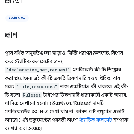
প্রাপ্যতা
ক্রোম ৮৪+
প্রকাশ
পূর্বে বর্ণিত অনুমতিগুলো ছাড়াও, নির্দিষ্ট ধরণের রুলসেট, বিশেষ
করে স্ট্যাটিক রুলসেটের জন্য,
"declarative_net_request"
ম্যানিফেস্ট কী-টি ডিক্লেয়ার
করা প্রয়োজন। এই কী-টি একটি ডিকশনারি হওয়া উচিত, যার
মধ্যে
"rule_resources"
নামে একটিমাত্র কী থাকবে। এই কী-
টি হলো
Ruleset
টাইপের ডিকশনারি ধারণকারী একটি অ্যারে,
যা নিচে দেখানো হলো। (উল্লেখ্য যে, 'Ruleset' নামটি
ম্যানিফেস্টের JSON-এ দেখা যায় না, কারণ এটি শুধুমাত্র একটি
অ্যারে।) এই ডকুমেন্টের পরবর্তী অংশে
স্ট্যাটিক রুলসেট
সম্পর্কে
ব্যাখ্যা করা হয়েছে।