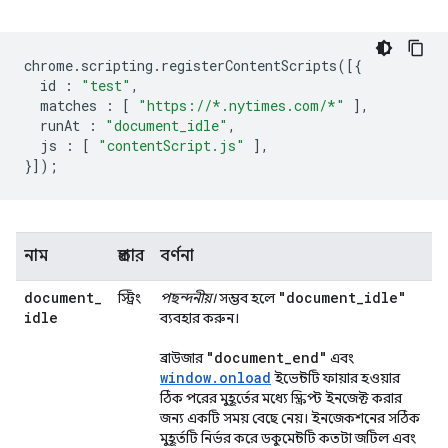
chrome
.
scripting
.
registerContentScripts
([{
id
:
"test"
,
matches
:
[
"https://*.nytimes.com/*"
],
runAt
:
"document_idle"
,
js
:
[
"contentScript.js"
],
}]);
নাম
প্রকার
বর্ণনা
document
_
"document
_
idle"
স্ট্রিং
পছন্দনীয়।
সম্ভব হলে
idle
ব্যবহার করুন।
"document
_
end"
ব্রাউজার
এবং
window.onload
ইভেন্টটি ফায়ার হওয়ার
ঠিক পরের মুহূর্তের মধ্যে স্ক্রিপ্ট ইনজেক্ট করার
জন্য একটি সময় বেছে নেয়। ইনজেকশনের সঠিক
মুহূর্তটি নির্ভর করে ডকুমেন্টটি কতটা জটিল এবং