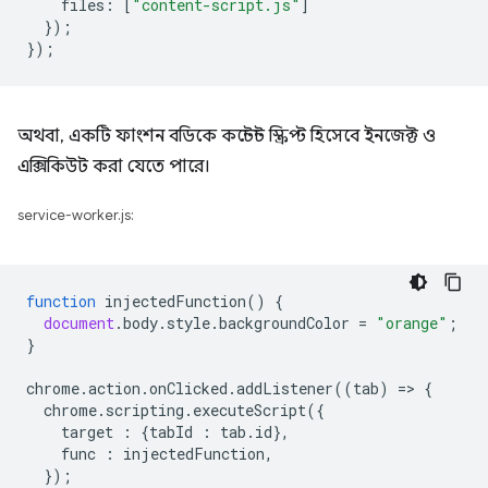
files
:
[
"content-script.js"
]
});
});
অথবা, একটি ফাংশন বডিকে কন্টেন্ট স্ক্রিপ্ট হিসেবে ইনজেক্ট ও
এক্সিকিউট করা যেতে পারে।
service-worker.js:
function
injectedFunction
()
{
document
.
body
.
style
.
backgroundColor
=
"orange"
;
}
chrome
.
action
.
onClicked
.
addListener
((
tab
)
=
>
{
chrome
.
scripting
.
executeScript
({
target
:
{
tabId
:
tab
.
id
},
func
:
injectedFunction
,
});