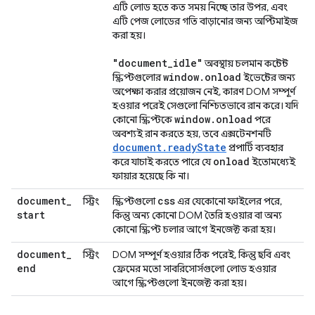
এটি লোড হতে কত সময় নিচ্ছে তার উপর, এবং
এটি পেজ লোডের গতি বাড়ানোর জন্য অপ্টিমাইজ
করা হয়।
"document
_
idle"
অবস্থায় চলমান কন্টেন্ট
window
.
onload
স্ক্রিপ্টগুলোর
ইভেন্টের জন্য
অপেক্ষা করার প্রয়োজন নেই, কারণ DOM সম্পূর্ণ
হওয়ার পরেই সেগুলো নিশ্চিতভাবে রান করে। যদি
window
.
onload
কোনো স্ক্রিপ্টকে
পরে
অবশ্যই রান করতে হয়, তবে এক্সটেনশনটি
document.readyState
প্রপার্টি ব্যবহার
onload
করে যাচাই করতে পারে যে
ইতোমধ্যেই
ফায়ার হয়েছে কি না।
document
_
css
স্ট্রিং
স্ক্রিপ্টগুলো
এর যেকোনো ফাইলের পরে,
start
কিন্তু অন্য কোনো DOM তৈরি হওয়ার বা অন্য
কোনো স্ক্রিপ্ট চলার আগে ইনজেক্ট করা হয়।
document
_
স্ট্রিং
DOM সম্পূর্ণ হওয়ার ঠিক পরেই, কিন্তু ছবি এবং
end
ফ্রেমের মতো সাবরিসোর্সগুলো লোড হওয়ার
আগে স্ক্রিপ্টগুলো ইনজেক্ট করা হয়।