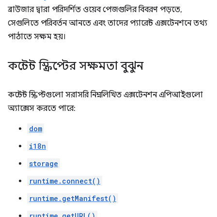
ব্রাউজার দ্বারা পরিদর্শিত ওয়েব পেজগুলির বিবরণ পড়তে,
সেগুলিতে পরিবর্তন আনতে এবং তাদের প্যারেন্ট এক্সটেনশনে তথ্য
পাঠাতে সক্ষম হয়।
কন্টেন্ট স্ক্রিপ্টের সক্ষমতা বুঝুন
কন্টেন্ট স্ক্রিপ্টগুলো সরাসরি নিম্নলিখিত এক্সটেনশন এপিআইগুলো
অ্যাক্সেস করতে পারে:
dom
i18n
storage
runtime.connect()
runtime.getManifest()
runtime.getURL()