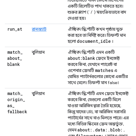
ডিরেক্টরিতে থাকা কোনো রিসোর্সের
একটি রিলেটিভ পাথ থাকতে হবে।
শুরুর স্ল্যাশ (`/`) স্বয়ংক্রিয়ভাবে বাদ
দেওয়া হয়।
run
_
at
রানঅ্যাট
ঐচ্ছিক।
স্ক্রিপ্টটি কখন পৃষ্ঠায় যুক্ত
করা হবে তা নির্দিষ্ট করে। ডিফল্ট মান
document
_
idle
হলো
।
match
_
বুলিয়ান
ঐচ্ছিক।
স্ক্রিপ্টটি এমন একটি
about
_
about:blank
ফ্রেমে ইনজেক্ট
blank
করবে কিনা, যেখানে প্যারেন্ট বা
matches
ওপেনার ফ্রেমটি
এ
ঘোষিত প্যাটার্নগুলোর কোনো একটির
সাথে মেলে। ডিফল্ট মান false।
match
_
বুলিয়ান
ঐচ্ছিক।
স্ক্রিপ্টটি এমন ফ্রেমে ইনজেক্ট
origin
_
করবে কিনা, যেগুলো একটি মিলে
as
_
যাওয়া অরিজিন দ্বারা তৈরি হয়েছে,
fallback
কিন্তু যাদের URL বা অরিজিন সরাসরি
প্যাটার্নের সাথে নাও মিলতে পারে। এর
মধ্যে বিভিন্ন স্কিমের ফ্রেম অন্তর্ভুক্ত,
about:
data:
blob:
যেমন
,
,
,
filesystem: