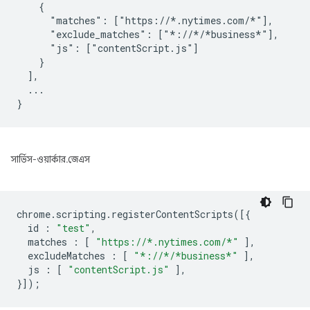
    {

      "matches": ["https://*.nytimes.com/*"],

      "exclude_matches": ["*://*/*business*"],

      "js": ["contentScript.js"]

    }

  ],

  ...

সার্ভিস-ওয়ার্কার.জেএস
chrome
.
scripting
.
registerContentScripts
([{
id
:
"test"
,
matches
:
[
"https://*.nytimes.com/*"
],
excludeMatches
:
[
"*://*/*business*"
],
js
:
[
"contentScript.js"
],
}]);