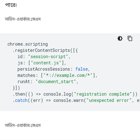
পারে।
সার্ভিস-ওয়ার্কার.জেএস
chrome
.
scripting
.
registerContentScripts
([{
id
:
"session-script"
,
js
:
[
"content.js"
],
persistAcrossSessions
:
false
,
matches
:
[
"*://example.com/*"
],
runAt
:
"document_start"
,
}])
.
then
(()
=
>
console
.
log
(
"registration complete"
))
.
catch
((
err
)
=
>
console
.
warn
(
"unexpected error"
,
e
সার্ভিস-ওয়ার্কার.জেএস