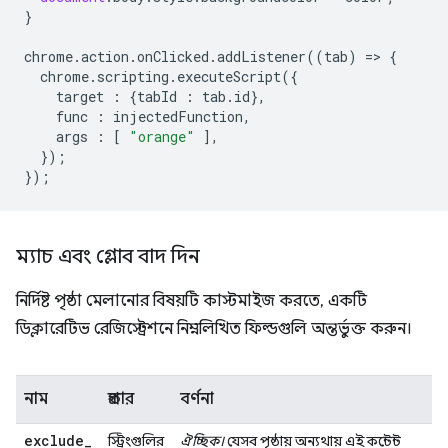
}
chrome
.
action
.
onClicked
.
addListener
((
tab
)
=
>
{
chrome
.
scripting
.
executeScript
({
target
:
{
tabId
:
tab
.
id
},
func
:
injectedFunction
,
args
:
[
"orange"
],
});
});
ম্যাচ এবং গ্লোব বাদ দিন
নির্দিষ্ট পৃষ্ঠা মেলানোর বিষয়টি কাস্টমাইজ করতে, একটি
ডিক্লারেটিভ রেজিস্ট্রেশনে নিম্নলিখিত ফিল্ডগুলি অন্তর্ভুক্ত করুন।
নাম
প্রকার
বর্ণনা
exclude
_
স্ট্রিংগুলির
ঐচ্ছিক।
যেসব পৃষ্ঠায় অন্যথায় এই কন্টেন্ট