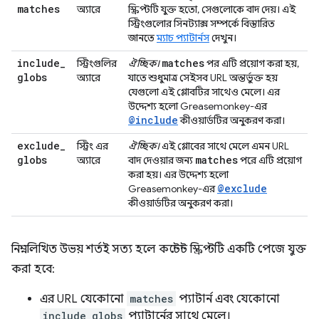
matches
অ্যারে
স্ক্রিপ্টটি যুক্ত হতো, সেগুলোকে বাদ দেয়। এই
স্ট্রিংগুলোর সিনট্যাক্স সম্পর্কে বিস্তারিত
জানতে
ম্যাচ প্যাটার্নস
দেখুন।
include
_
matches
স্ট্রিংগুলির
ঐচ্ছিক।
পর এটি প্রয়োগ করা হয়,
globs
অ্যারে
যাতে শুধুমাত্র সেইসব URL অন্তর্ভুক্ত হয়
যেগুলো এই গ্লোবটির সাথেও মেলে। এর
উদ্দেশ্য হলো Greasemonkey-এর
@include
কীওয়ার্ডটির অনুকরণ করা।
exclude
_
স্ট্রিং এর
ঐচ্ছিক।
এই গ্লোবের সাথে মেলে এমন URL
globs
matches
অ্যারে
বাদ দেওয়ার জন্য
পরে এটি প্রয়োগ
করা হয়। এর উদ্দেশ্য হলো
@exclude
Greasemonkey-এর
কীওয়ার্ডটির অনুকরণ করা।
নিম্নলিখিত উভয় শর্তই সত্য হলে কন্টেন্ট স্ক্রিপ্টটি একটি পেজে যুক্ত
করা হবে:
এর URL যেকোনো
matches
প্যাটার্ন এবং যেকোনো
include_globs
প্যাটার্নের সাথে মেলে।