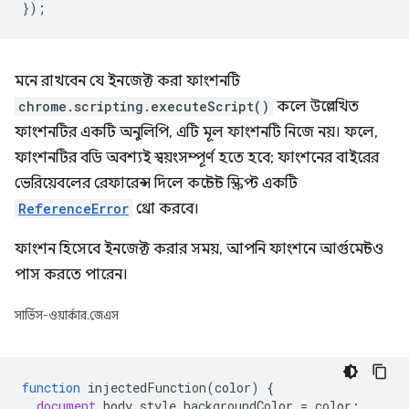
});
মনে রাখবেন যে ইনজেক্ট করা ফাংশনটি
chrome.scripting.executeScript()
কলে উল্লেখিত
ফাংশনটির একটি অনুলিপি, এটি মূল ফাংশনটি নিজে নয়। ফলে,
ফাংশনটির বডি অবশ্যই স্বয়ংসম্পূর্ণ হতে হবে; ফাংশনের বাইরের
ভেরিয়েবলের রেফারেন্স দিলে কন্টেন্ট স্ক্রিপ্ট একটি
ReferenceError
থ্রো করবে।
ফাংশন হিসেবে ইনজেক্ট করার সময়, আপনি ফাংশনে আর্গুমেন্টও
পাস করতে পারেন।
সার্ভিস-ওয়ার্কার.জেএস
function
injectedFunction
(
color
)
{
document
.
body
.
style
.
backgroundColor
=
color
;