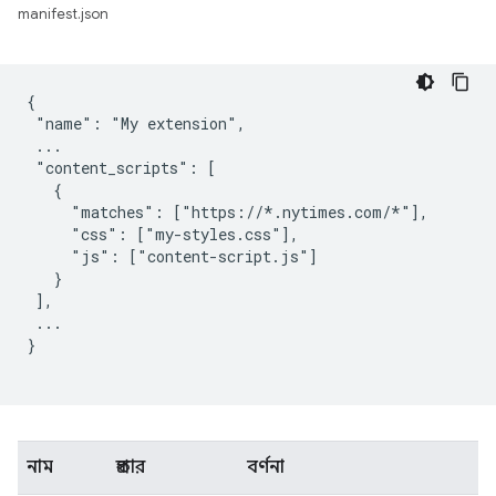
manifest.json
{

 "name": "My extension",

 ...

 "content_scripts": [

   {

     "matches": ["https://*.nytimes.com/*"],

     "css": ["my-styles.css"],

     "js": ["content-script.js"]

   }

 ],

 ...

}

নাম
প্রকার
বর্ণনা