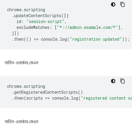
chrome
.
scripting
.
updateContentScripts
([{
id
:
"session-script"
,
excludeMatches
:
[
"*://admin.example.com/*"
],
}])
.
then
(()
=
>
console
.
log
(
"registration updated"
));
সার্ভিস-ওয়ার্কার.জেএস
chrome
.
scripting
.
getRegisteredContentScripts
()
.
then
(
scripts
=
>
console
.
log
(
"registered content s
সার্ভিস-ওয়ার্কার.জেএস