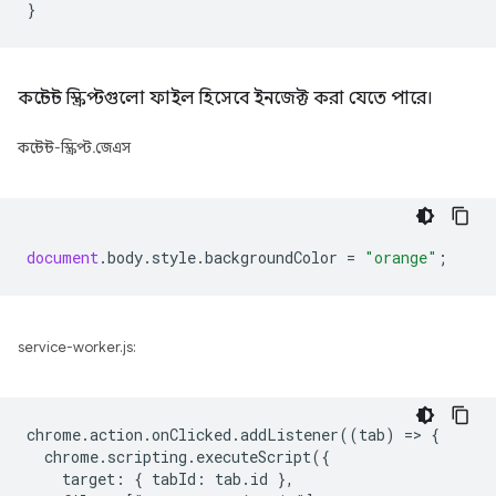
কন্টেন্ট স্ক্রিপ্টগুলো ফাইল হিসেবে ইনজেক্ট করা যেতে পারে।
কন্টেন্ট-স্ক্রিপ্ট.জেএস
document
.
body
.
style
.
backgroundColor
=
"orange"
;
service-worker.js:
chrome
.
action
.
onClicked
.
addListener
((
tab
)
=
>
{
chrome
.
scripting
.
executeScript
({
target
:
{
tabId
:
tab
.
id
},