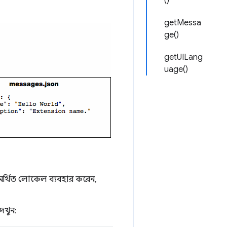
()
getMessa
ge()
getUILang
uage()
র্থিত লোকেল ব্যবহার করেন,
েখুন: