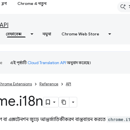
ব্লগ
Chrome এ নতুন
API
রেফারেন্স
নমুনা
Chrome Web Store
এই পৃষ্ঠাটি
Cloud Translation API
অনুবাদ করেছে।
hrome Extensions
Reference
API
me
.
i18n
প বা এক্সটেনশন জুড়ে আন্তর্জাতিকীকরণ বাস্তবায়ন করতে
chrome.i