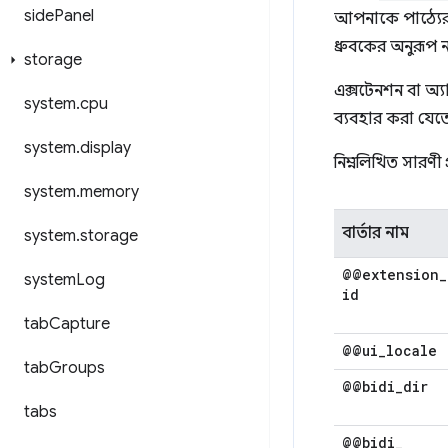
side
Panel
আপনাকে পাঠ্যের দ
ধ্রুবকের অনুরূপ ন
storage
এক্সটেনশন বা অ্য
system
.
cpu
ব্যবহার করা যেতে
system
.
display
নিম্নলিখিত সারণী প্
system
.
memory
বার্তার নাম
system
.
storage
@@extension
_
system
Log
id
tab
Capture
@@ui
_
locale
tab
Groups
@@bidi
_
dir
tabs
@@bidi
_