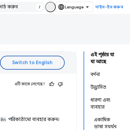
/
সাইন-ইন করুন
এই পৃষ্ঠায় যা
যা আছে
বর্ণনা
এটি কাজে লেগেছে?
উদ্ভাসিত
ধারণা এবং
ব্যবহার
18n
পরিকাঠামো ব্যবহার করুন।
একাধিক
ভাষা সমর্থন