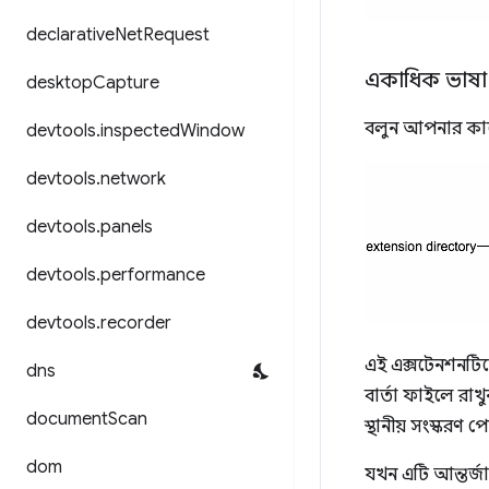
declarative
Net
Request
একাধিক ভাষা 
desktop
Capture
বলুন আপনার কাছে
devtools
.
inspected
Window
devtools
.
network
devtools
.
panels
devtools
.
performance
devtools
.
recorder
এই এক্সটেনশনটিক
dns
বার্তা ফাইলে রাখু
document
Scan
স্থানীয় সংস্করণ প
dom
যখন এটি আন্তর্জ