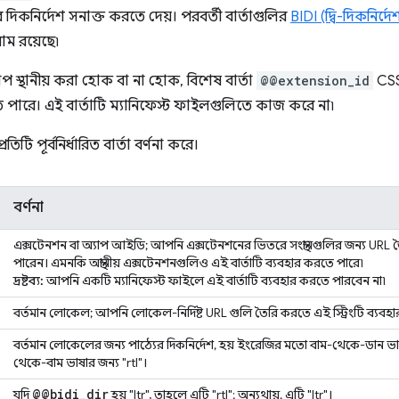
িকনির্দেশ সনাক্ত করতে দেয়। পরবর্তী বার্তাগুলির
BIDI (দ্বি-দিকনির
াম রয়েছে৷
াপ স্থানীয় করা হোক বা না হোক, বিশেষ বার্তা
@@extension_id
CSS
 পারে। এই বার্তাটি ম্যানিফেস্ট ফাইলগুলিতে কাজ করে না৷
রতিটি পূর্বনির্ধারিত বার্তা বর্ণনা করে।
বর্ণনা
এক্সটেনশন বা অ্যাপ আইডি; আপনি এক্সটেনশনের ভিতরে সংস্থানগুলির জন্য URL তৈ
পারেন। এমনকি অস্থানীয় এক্সটেনশনগুলিও এই বার্তাটি ব্যবহার করতে পারে৷
দ্রষ্টব্য:
আপনি একটি ম্যানিফেস্ট ফাইলে এই বার্তাটি ব্যবহার করতে পারবেন না৷
বর্তমান লোকেল; আপনি লোকেল-নির্দিষ্ট URL গুলি তৈরি করতে এই স্ট্রিংটি ব্যবহ
বর্তমান লোকেলের জন্য পাঠ্যের দিকনির্দেশ, হয় ইংরেজির মতো বাম-থেকে-ডান ভ
থেকে-বাম ভাষার জন্য "rtl"।
@@bidi
_
dir
যদি
হয় "ltr", তাহলে এটি "rtl"; অন্যথায়, এটি "ltr"।