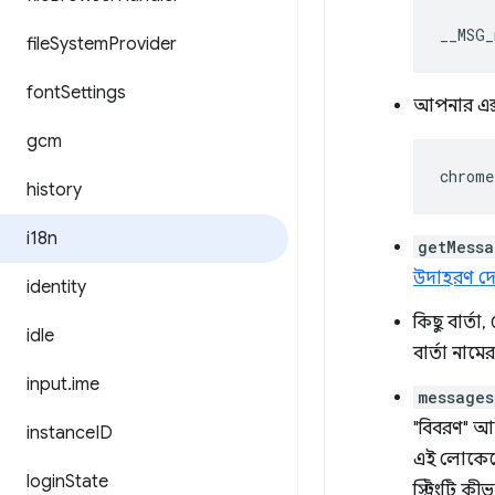
__MSG_
file
System
Provider
font
Settings
আপনার এক্স
gcm
chrome
history
i18n
getMessa
উদাহরণ দেখ
identity
কিছু বার্তা
idle
বার্তা নামে
input
.
ime
messages
"বিবরণ" আই
instance
ID
এই লোকেলে 
login
State
স্ট্রিংটি 