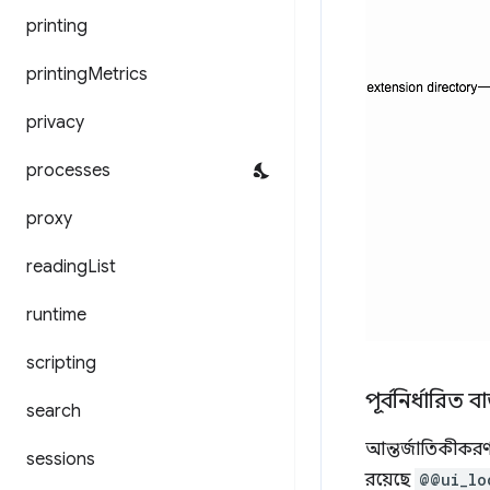
printing
printing
Metrics
privacy
processes
proxy
reading
List
runtime
scripting
পূর্বনির্ধারিত বার
search
আন্তর্জাতিকীকরণ ব
sessions
রয়েছে
@@ui_lo