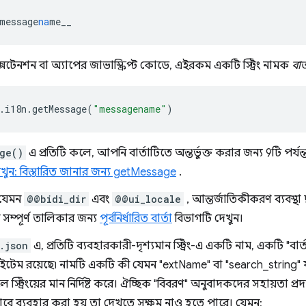
message
na
me__
টেনশন বা অ্যাপের জাভাস্ক্রিপ্ট কোডে, এইরকম একটি স্ট্রিং নামক
বার
.
i18n
.
getMessage
(
"messagename"
)
ge()
এ প্রতিটি কলে, আপনি বার্তাটিতে অন্তর্ভুক্ত করার জন্য 9টি পর্যন
ুন: বিস্তারিত জানার জন্য getMessage
.
, যেমন
@@bidi_dir
এবং
@@ui_locale
, আন্তর্জাতিকীকরণ ব্যবস্থা দ্ব
র সম্পূর্ণ তালিকার জন্য
পূর্বনির্ধারিত বার্তা
বিভাগটি দেখুন।
.json
এ, প্রতিটি ব্যবহারকারী-দৃশ্যমান স্ট্রিং-এ একটি নাম, একটি "
টেম রয়েছে৷ নামটি একটি কী যেমন "extName" বা "search_string" যা স্
স্ট্রিংয়ের মান নির্দিষ্ট করে। ঐচ্ছিক "বিবরণ" অনুবাদকদের সহায়তা 
কীভাবে ব্যবহার করা হয় তা দেখতে সক্ষম নাও হতে পারে। যেমন: