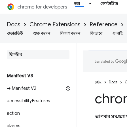
ডক্স
কেস স্টাডিজ
Docs
Chrome Extensions
Reference
ওভারভিউ
শুরু করুন
বিকাশ করুন
কিভাবে
এআই
Manifest V3
হোম
Docs
C
➡ Manifest V2
chro
accessibility
Features
action
আপনার সমগ্র অ্যা
alarms