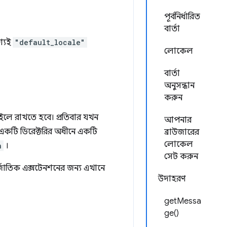
পূর্বনির্ধারিত
বার্তা
্যই
"default_locale"
লোকেল
বার্তা
অনুসন্ধান
করুন
লে রাখতে হবে। প্রতিবার যখন
আপনার
একটি ডিরেক্টরির অধীনে একটি
ব্রাউজারের
লোকেল
n
।
সেট করুন
জাতিক এক্সটেনশনের জন্য এখানে
উদাহরণ
getMessa
ge()