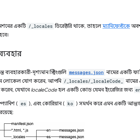
েনশনের একটি
/_locales
ডিরেক্টরি থাকে, তাহলে
ম্যানিফেস্টকে
অবশ
হবে।
ব্যবহার
ব্যবহারকারী-দৃশ্যমান স্ট্রিংগুলি
messages.json
নামের একটি ফাই
ুন লোকেল যোগ করেন, আপনি
/_locales/_localeCode_
নামের 
গ করেন, যেখানে
localeCode
হল একটি কোড যেমন ইংরেজির জন্য
e
্প্যানিশ (
es
), এবং কোরিয়ান (
ko
) সমর্থন করে এমন একটি আন্তর্
রয়েছে: