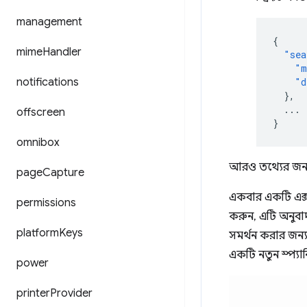
management
{
mime
Handler
"sea
"m
notifications
"d
},
...
offscreen
}
omnibox
আরও তথ্যের জন্
page
Capture
একবার একটি এক্
permissions
করুন, এটি অনুব
platform
Keys
সমর্থন করার জন্
একটি নতুন স্প্যান
power
printer
Provider