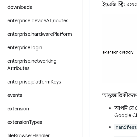
ইংরেজি স্ট্রিং রয়ে
downloads
enterprise
.
device
Attributes
enterprise
.
hardware
Platform
enterprise
.
login
enterprise
.
networking
Attributes
enterprise
.
platform
Keys
events
আন্তর্জাতিকীকরণ 
আপনি যে
extension
Google Ch
extension
Types
manifest
file
Browser
Handler