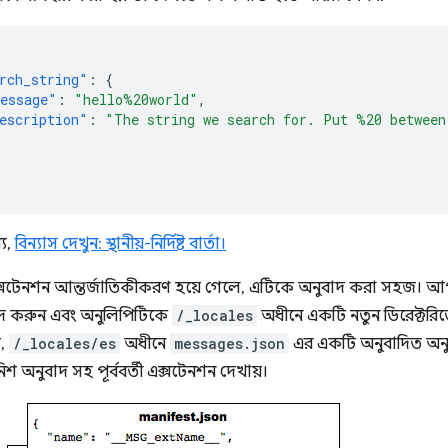
rch_string"
:
{
essage"
:
"hello%20world"
,
escription"
:
"The string we search for. Put %20 between
য,
বিন্যাস দেখুন: স্থানীয়-নির্দিষ্ট বার্তা।
সটেনশন আন্তর্জাতিকীকরণ হয়ে গেলে, এটিকে অনুবাদ করা সহজ। 
াদ করুন এবং অনুলিপিটিকে
/_locales
অধীনে একটি নতুন ডিরেক্টরিতে
য,
/_locales/es
অধীনে
messages.json
এর একটি অনুবাদিত অনুলিপ
িশ অনুবাদ সহ পূর্ববর্তী এক্সটেনশন দেখায়।