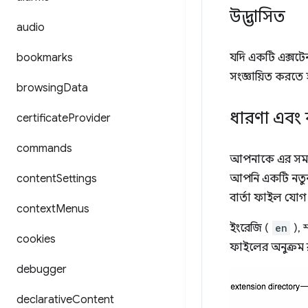
উদ্ভাসিত
audio
bookmarks
যদি একটি এক্সট
সংজ্ঞায়িত করতে 
browsing
Data
ধারণা এবং 
certificate
Provider
commands
আপনাকে এর সমস্ত 
content
Settings
আপনি একটি নত
বার্তা ফাইল যো
context
Menus
ইংরেজি (
en
), স
cookies
ফাইলের অনুক্রম 
debugger
declarative
Content