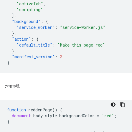
"activeTab"
,
"scripting"
],
"background"
:
{
"service_worker"
:
"service-worker.js"
},
"action"
:
{
"default_title"
:
"Make this page red"
},
"manifest_version"
:
3
}
সেবা কর্মী:
function
reddenPage
()
{
document
.
body
.
style
.
backgroundColor
=
'red'
;
}