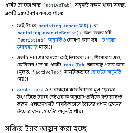
একটি ট্যাবের জন্য
"activeTab"
অনুমতি সক্ষম থাকা অবস্থায়,
একটি এক্সটেনশন করতে পারে:
সেই ট্যাবে
scripting.insertCSS()
বা
scripting.executeScript()
কল করুন যদি
"scripting"
অনুমতিও
ঘোষণা করা হয় (
উপরের
উদাহরণের
মতো)।
একটি API এর মাধ্যমে সেই ট্যাবের URL, শিরোনাম এবং
ফেভিকন পান যা একটি
tabs.Tab
অবজেক্ট প্রদান করে
(মূলত,
"activeTab"
সাময়িকভাবে
হোস্টের অনুমতি
দেয়)।
webRequest
API ব্যবহার করে ট্যাবের মূল ফ্রেমের
উৎপত্তিতে ট্যাবে নেটওয়ার্ক অনুরোধগুলিকে ইন্টারসেপ্ট
করুন৷ এক্সটেনশনটি সাময়িকভাবে ট্যাবের প্রধান ফ্রেমের
উৎসের জন্য হোস্টের অনুমতি পায়।
সক্রিয় ট্যাব আহ্বান করা হচ্ছে