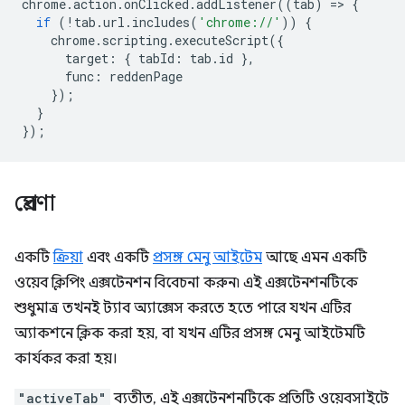
chrome
.
action
.
onClicked
.
addListener
((
tab
)
=
>
{
if
(
!
tab
.
url
.
includes
(
'chrome://'
))
{
chrome
.
scripting
.
executeScript
({
target
:
{
tabId
:
tab
.
id
},
func
:
reddenPage
});
}
});
প্রেরণা
একটি
ক্রিয়া
এবং একটি
প্রসঙ্গ মেনু আইটেম
আছে এমন একটি
ওয়েব ক্লিপিং এক্সটেনশন বিবেচনা করুন৷ এই এক্সটেনশনটিকে
শুধুমাত্র তখনই ট্যাব অ্যাক্সেস করতে হতে পারে যখন এটির
অ্যাকশনে ক্লিক করা হয়, বা যখন এটির প্রসঙ্গ মেনু আইটেমটি
কার্যকর করা হয়।
"activeTab"
ব্যতীত, এই এক্সটেনশনটিকে প্রতিটি ওয়েবসাইটে