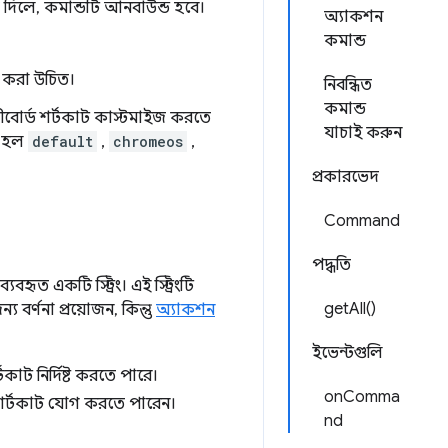
দ দিলে, কমান্ডটি আনবাউন্ড হবে।
অ্যাকশন
কমান্ড
ার করা উচিত।
নিবন্ধিত
কমান্ড
কীবোর্ড শর্টকাট কাস্টমাইজ করতে
যাচাই করুন
লি হল
default
,
chromeos
,
প্রকারভেদ
Command
পদ্ধতি
বহৃত একটি স্ট্রিং। এই স্ট্রিংটি
getAll()
্য বর্ণনা প্রয়োজন, কিন্তু
অ্যাকশন
ইভেন্টগুলি
কাট নির্দিষ্ট করতে পারে।
onComma
 শর্টকাট যোগ করতে পারেন।
nd