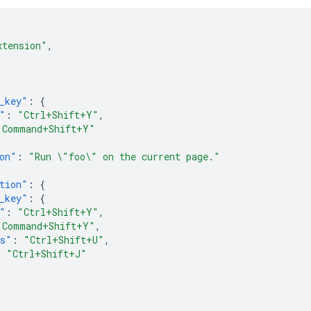
xtension"
,
{
_key"
:
{
"
:
"Ctrl+Shift+Y"
,
"Command+Shift+Y"
on"
:
"Run \"foo\" on the current page."
tion"
:
{
_key"
:
{
"
:
"Ctrl+Shift+Y"
,
"Command+Shift+Y"
,
os"
:
"Ctrl+Shift+U"
,
:
"Ctrl+Shift+J"