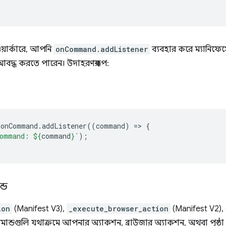
য়ার্কারে, আপনি
onCommand.addListener
ব্যবহার করে ম্যানিফেস্ট
আবদ্ধ করতে পারেন। উদাহরণস্বরূপ:
.
onCommand
.
addListener
((
command
)
=
>
{
ommand: 
${
command
}
`
);
্ড
ion
(Manifest V3),
_execute_browser_action
(Manifest V2),
ান্ডগুলি যথাক্রমে আপনার অ্যাকশন, ব্রাউজার অ্যাকশন, অথবা পৃষ্ঠা 