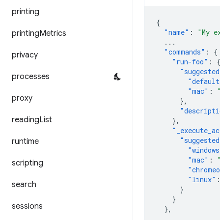
printing
{
"name"
:
"My e
printing
Metrics
...
"commands"
:
{
privacy
"run-foo"
:
"suggested
processes
"default
"mac"
:
proxy
},
"descripti
reading
List
},
"_execute_ac
"suggested
runtime
"windows
"mac"
:
scripting
"chrome
"linux"
search
}
}
sessions
},
...