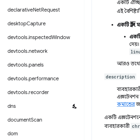
একটি ঐচ্ছি
declarative
Net
Request
এই বৈশিষ্ট্
desktop
Capture
একটি স্ট্রিং 
একটি
devtools
.
inspected
Window
দেয়।
devtools
.
network
lin
আরও তথ্য
devtools
.
panels
description
devtools
.
performance
ব্যবহারকারী
devtools
.
recorder
এক্সটেনশন কী
কমান্ডের
জন
dns
একটি এক্সটেনশনে 
document
Scan
ব্যবহারকারী
chr
dom