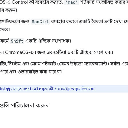
S-এ Control কী ব্যবহার করতে,
"mac"
শর্টকাট সংজ্ঞায়িত করার
হার করুন।
প্ল্যাটফর্মের জন্য
MacCtrl
ব্যবহার করলে একটি বৈধতা ত্রুটি দেখা দ
 দেবে।
টফর্মে
Shift
একটি ঐচ্ছিক সংশোধক।
ল ChromeOS-এর জন্য একচেটিয়া একটি ঐচ্ছিক সংশোধক।
টিং সিস্টেম এবং ক্রোম শর্টকাট (যেমন উইন্ডো ম্যানেজমেন্ট) সর্বদা এক্
 পায় এবং ওভাররাইড করা যায় না।
 দ্বন্দ্ব এড়াতে
যুক্ত কী-এর সমন্বয় অনুমোদিত নয়।
Ctrl+Alt
টগুলি পরিচালনা করুন