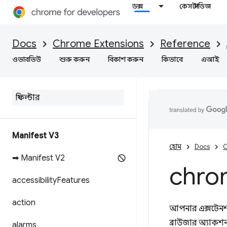
ডক্স
কেস স্টাডিজ
Docs
Chrome Extensions
Reference
ওভারভিউ
শুরু করুন
বিকাশ করুন
কিভাবে
এআই
Manifest V3
হোম
Docs
C
➡ Manifest V2
chro
accessibility
Features
action
আপনার এক্সটেনশন
ব্রাউজার অ্যাক
alarms