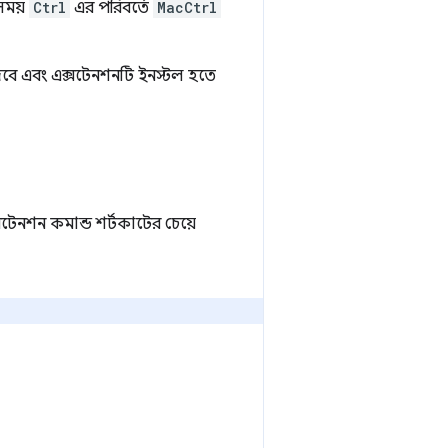
 সময়
Ctrl
এর পরিবর্তে
MacCtrl
েবে এবং এক্সটেনশনটি ইনস্টল হতে
সটেনশন কমান্ড শর্টকাটের চেয়ে