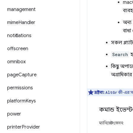
macO
management
ব্যব
mime
Handler
অন্য 
বাধা
notifications
সকল প্ল্যা
offscreen
Search
হ
omnibox
কিছু অপারে
page
Capture
অগ্রাধিকার
permissions
দ্রষ্টব্য:
কী-এর সাথে
AltGr
platform
Keys
কমান্ড ইভেন্
power
ম্যানিফেস্ট.জেসন:
printer
Provider