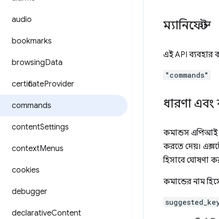
audio
ম্যানিফেস্ট
bookmarks
এই API ব্যবহার ক
browsing
Data
"commands"
certificate
Provider
ধারণা এবং 
commands
content
Settings
কমান্ডস এপিআই এ
করতে দেয়। এক্স
context
Menus
হিসাবে ঘোষণা ক
cookies
কমান্ডের নাম হিসে
debugger
suggested_ke
declarative
Content