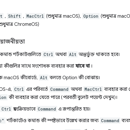
t
,
Shift
,
MacCtrl
(শুধুমাত্র macOS),
Option
(শুধুমাত্র mac
শুধুমাত্র ChromeOS)
্রয়োজনীয়তা
কমান্ড শর্টকাটগুলিতে
Ctrl
অথবা
Alt
অন্তর্ভুক্ত থাকতে হবে।
য়া কীগুলির সাথে সংশোধক ব্যবহার করা
যাবে না
।
 macOS কীবোর্ডে,
Alt
বলতে Option কী বোঝায়।
OS-এ,
Ctrl
এর পরিবর্তে
Command
অথবা
MacCtrl
ব্যবহার করা 
ion
কী ব্যবহার করা যেতে পারে (পরবর্তী বুলেট পয়েন্ট দেখুন)।
এ
Ctrl
স্বয়ংক্রিয়ভাবে
Command
এ রূপান্তরিত হয়।
c"
শর্টকাটেও কমান্ড কী স্পষ্টভাবে উল্লেখ করার জন্য
Command
ব্যব