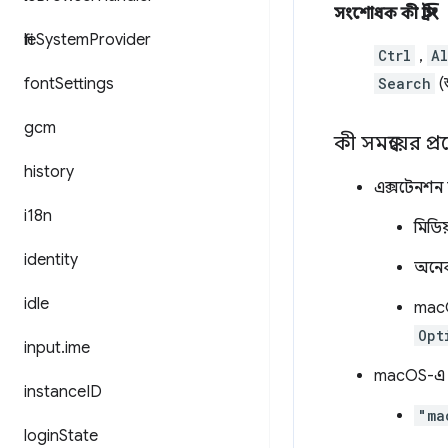
সংশোধক কী স্ট্রিং
file
System
Provider
Ctrl
,
Al
font
Settings
Search
(
gcm
কী সমন্বয়ের প
history
এক্সটেনশন 
i18n
মিডি
identity
অনেক
idle
mac
Opt
input
.
ime
macOS-
instance
ID
"ma
login
State