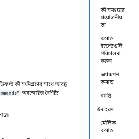
কী সমন্বয়ের
প্রয়োজনীয়
তা
কমান্ড
ইভেন্টগুলি
পরিচালনা
করুন
অ্যাকশন
কমান্ড
ডিফল্ট কী সংমিশ্রণের সাথে আবদ্ধ
ommands"
অবজেক্টের বৈশিষ্ট্য
ব্যাপ্তি
উদাহরণ
পারে।
মৌলিক
কমান্ড