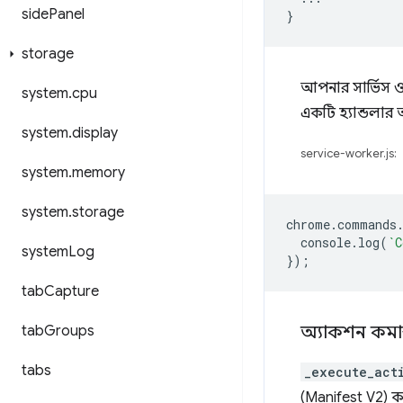
side
Panel
}
storage
আপনার সার্ভিস ও
system
.
cpu
একটি হ্যান্ডলার 
system
.
display
service-worker.js:
system
.
memory
system
.
storage
chrome
.
commands
console
.
log
(
`C
system
Log
});
tab
Capture
অ্যাকশন কমান
tab
Groups
tabs
_execute_act
(Manifest V2) কম