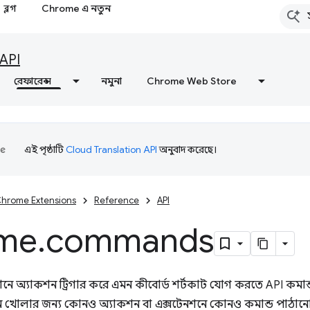
ব্লগ
Chrome এ নতুন
API
রেফারেন্স
নমুনা
Chrome Web Store
এই পৃষ্ঠাটি
Cloud Translation API
অনুবাদ করেছে।
hrome Extensions
Reference
API
me
.
commands
ে অ্যাকশন ট্রিগার করে এমন কীবোর্ড শর্টকাট যোগ করতে API কমান্ড 
শন খোলার জন্য কোনও অ্যাকশন বা এক্সটেনশনে কোনও কমান্ড পাঠান