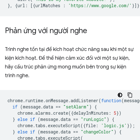
},
{
url
:
[{
urlMatches
:
'https://www.google.com/'
}]}
Phản ứng với người nghe
Trình nghe tồn tại để kích hoạt chức năng sau khi một sự
kiện kích hoạt. Để thể hiện cảm xúc đối với một sự kiện,
hãy cấu trúc phản ứng mong muốn bên trong sự kiện
trình nghe.
chrome
.
runtime
.
onMessage
.
addListener
(
function
(
messag
if
(
message
.
data
==
"setAlarm"
)
{
chrome
.
alarms
.
create
({
delayInMinutes
:
5
})
}
else
if
(
message
.
data
==
"runLogic"
)
{
chrome
.
tabs
.
executeScript
({
file
:
'logic.js'
});
}
else
if
(
message
.
data
==
"changeColor"
)
{
chrome
.
tabs
.
executeScript
(