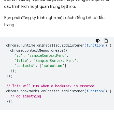
các trình kích hoạt quan trọng bị thiếu.
Bạn phải đăng ký trình nghe một cách đồng bộ từ đầu
trang.
chrome
.
runtime
.
onInstalled
.
addListener
(
function
()
{
chrome
.
contextMenus
.
create
({
"id"
:
"sampleContextMenu"
,
"title"
:
"Sample Context Menu"
,
"contexts"
:
[
"selection"
]
});
});
// This will run when a bookmark is created.
chrome
.
bookmarks
.
onCreated
.
addListener
(
function
()
{
// do something
});