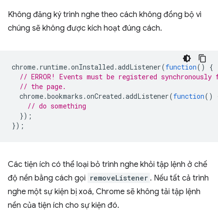
Không đăng ký trình nghe theo cách không đồng bộ vì
chúng sẽ không được kích hoạt đúng cách.
chrome
.
runtime
.
onInstalled
.
addListener
(
function
()
{
// ERROR! Events must be registered synchronously 
// the page.
chrome
.
bookmarks
.
onCreated
.
addListener
(
function
()
// do something
});
});
Các tiện ích có thể loại bỏ trình nghe khỏi tập lệnh ở chế
độ nền bằng cách gọi
removeListener
. Nếu tất cả trình
nghe một sự kiện bị xoá, Chrome sẽ không tải tập lệnh
nền của tiện ích cho sự kiện đó.