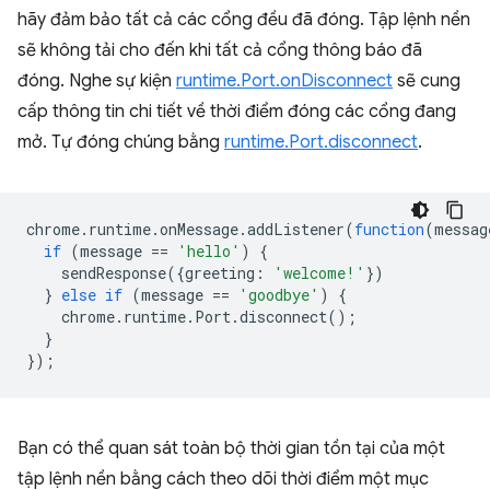
hãy đảm bảo tất cả các cổng đều đã đóng. Tập lệnh nền
sẽ không tải cho đến khi tất cả cổng thông báo đã
đóng. Nghe sự kiện
runtime.Port.onDisconnect
sẽ cung
cấp thông tin chi tiết về thời điểm đóng các cổng đang
mở. Tự đóng chúng bằng
runtime.Port.disconnect
.
chrome
.
runtime
.
onMessage
.
addListener
(
function
(
messag
if
(
message
==
'hello'
)
{
sendResponse
({
greeting
:
'welcome!'
})
}
else
if
(
message
==
'goodbye'
)
{
chrome
.
runtime
.
Port
.
disconnect
();
}
});
Bạn có thể quan sát toàn bộ thời gian tồn tại của một
tập lệnh nền bằng cách theo dõi thời điểm một mục