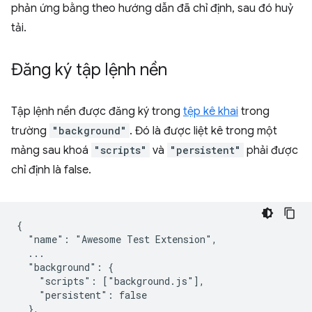
phản ứng bằng theo hướng dẫn đã chỉ định, sau đó huỷ
tải.
Đăng ký tập lệnh nền
Tập lệnh nền được đăng ký trong
tệp kê khai
trong
trường
"background"
. Đó là được liệt kê trong một
mảng sau khoá
"scripts"
và
"persistent"
phải được
chỉ định là false.
{

  "name": "Awesome Test Extension",

  ...

  "background": {

    "scripts": ["background.js"],

    "persistent": false

  },
