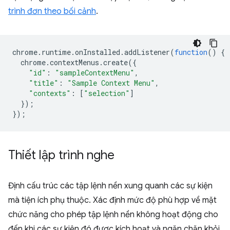
trình đơn theo bối cảnh
.
chrome
.
runtime
.
onInstalled
.
addListener
(
function
()
{
chrome
.
contextMenus
.
create
({
"id"
:
"sampleContextMenu"
,
"title"
:
"Sample Context Menu"
,
"contexts"
:
[
"selection"
]
});
});
Thiết lập trình nghe
Định cấu trúc các tập lệnh nền xung quanh các sự kiện
mà tiện ích phụ thuộc. Xác định mức độ phù hợp về mặt
chức năng cho phép tập lệnh nền không hoạt động cho
đến khi các sự kiện đó được kích hoạt và ngăn chặn khỏi