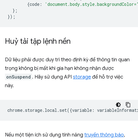
{
code
:
'document.body.style.backgroundColor=
};
});
Huỷ tải tập lệnh nền
Dữ liệu phải được duy trì theo định kỳ để thông tin quan
trọng không bị mất khi gia hạn không nhận được
onSuspend
. Hãy sử dụng API
storage
để hỗ trợ việc
này.
chrome
.
storage
.
local
.
set
({
variable
:
variableInformat
Nếu một tiện ích sử dụng tính năng
truyền thông báo
,