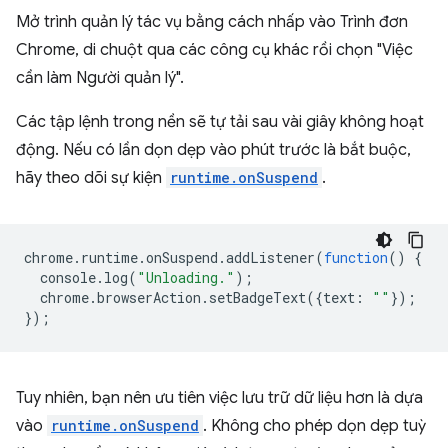
Mở trình quản lý tác vụ bằng cách nhấp vào Trình đơn
Chrome, di chuột qua các công cụ khác rồi chọn "Việc
cần làm Người quản lý".
Các tập lệnh trong nền sẽ tự tải sau vài giây không hoạt
động. Nếu có lần dọn dẹp vào phút trước là bắt buộc,
hãy theo dõi sự kiện
runtime.onSuspend
.
chrome
.
runtime
.
onSuspend
.
addListener
(
function
()
{
console
.
log
(
"Unloading."
);
chrome
.
browserAction
.
setBadgeText
({
text
:
""
});
});
Tuy nhiên, bạn nên ưu tiên việc lưu trữ dữ liệu hơn là dựa
vào
runtime.onSuspend
. Không cho phép dọn dẹp tuỳ