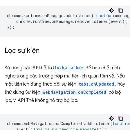
chrome
.
runtime
.
onMessage
.
addListener
(
function
(
messag
chrome
.
runtime
.
onMessage
.
removeListener
(
event
);
});
Lọc sự kiện
Sử dụng các API hỗ trợ
bộ lọc sự kiện
để hạn chế trình
nghe trong các trường hợp mà tiện ích quan tâm về. Nếu
một tiện ích đang theo dõi sự kiện
tabs.onUpdated
, hãy
thử dùng Sự kiện
webNavigation.onCompleted
có bộ
lọc, vì API Thẻ không hỗ trợ bộ lọc.
chrome
.
webNavigation
.
onCompleted
.
addListener
(
functio
alert
(
"This is my favorite website!"
);