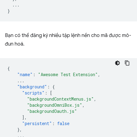
  ...

Bạn có thể đăng ký nhiều tập lệnh nền cho mã được mô-
đun hoá.
{
"name"
:
"Awesome Test Extension"
,
...
"background"
:
{
"scripts"
:
[
"backgroundContextMenus.js"
,
"backgroundOmniBox.js"
,
"backgroundOauth.js"
],
"persistent"
:
false
},
...