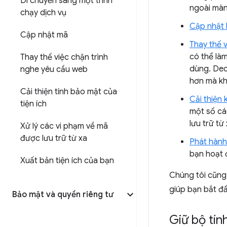
Di chuyển sang một trình
ngoài màn
chạy dịch vụ
Cập nhật 
Cập nhật mã
Thay thế 
có thể là
Thay thế việc chặn trình
dùng. Dec
nghe yêu cầu web
hơn mà kh
Cải thiện tính bảo mật của
Cải thiện 
tiện ích
một số cá
lưu trữ từ
Xử lý các vi phạm về mã
được lưu trữ từ xa
Phát hành 
bạn hoạt 
Xuất bản tiện ích của bạn
Chúng tôi cũn
giúp bạn bắt đ
Bảo mật và quyền riêng tư
Giữ bộ tín