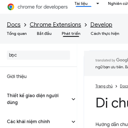
Tài liệu
Nghiên cứu
Docs
Chrome Extensions
Develop
Tổng quan
Bắt đầu
Phát triển
Cách thực hiện
ngữ bạn ưu tiên. B
Giới thiệu
Trang chủ
Doc
Thiết kế giao diện người
Di c
dùng
Các khái niệm chính
Hướng dẫn chuyể