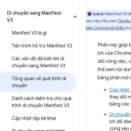
Di chuyển sang Manifest
Lưu ý:
Manifest V3 đ
V3
sau này, hãy xem
Tài liệ
bản Chrome tối thiểu
tro
Manifest V3 là gì
Phần này giúp b
Tiến trình hỗ trợ Manifest V2
ích của Chrome
Các vấn đề đã biết khi di
dõi công việc,
chuyển sang Manifest V3
thể xem nội du
bằng phần mở 
Tổng quan về quá trình di
chuyển
Cập nhật 
thay đổi 
Danh sách kiểm tra cho quá
bằng các 
trình di chuyển Manifest V3
Di chuyển
Cập nhật tệp kê khai
ích để đả
cũng yêu c