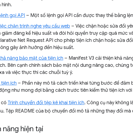
 hình.
lệnh gọi API
– Một số lệnh gọi API cần được thay thế bằng lệnh
việc chặn trình nghe yêu cầu web
– Việc chặn hoặc sửa đổi yê
m giảm đáng kể hiệu suất và đòi hỏi quyền truy cập quá mức v
larative Net Request API cho phép tiện ích chặn hoặc sửa đổi
ông gây ảnh hưởng đến hiệu suất.
khả năng bảo mật của tiện ích
– Manifest V3 cải thiện khả năn
ch. Bên cạnh chính sách bảo mật nội dung nâng cao, chúng t
 xa và việc thực thi các chuỗi tuỳ ý.
tiện ích
– Phần này mô tả cách triển khai từng bước để đảm b
động như mong đợi bằng cách trước tiên kiểm thử tiện ích với
g có
Trình chuyển đổi tệp kê khai tiện ích
. Công cụ này không l
ầu. Tệp README của bộ chuyển đổi mô tả những thay đổi mà c
h năng hiện tại