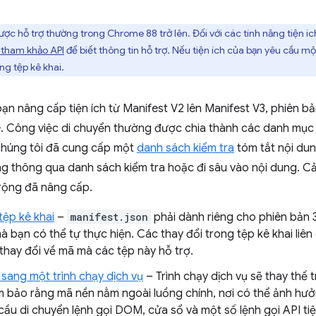
ược hỗ trợ thường trong Chrome 88 trở lên. Đối với các tính năng tiện
u tham khảo API
để biết thông tin hỗ trợ. Nếu tiện ích của bạn yêu cầu một
ng tệp kê khai.
ạn nâng cấp tiện ích từ Manifest V2 lên Manifest V3, phiên b
. Công việc di chuyển thường được chia thành các danh mục 
 chúng tôi đã cung cấp một
danh sách kiểm tra
tóm tắt nội dung
ng thông qua danh sách kiểm tra hoặc đi sâu vào nội dung. C
rộng đã nâng cấp.
tệp kê khai
–
manifest.json
phải dành riêng cho phiên bản 
mà bạn có thể tự thực hiện. Các thay đổi trong tệp kê khai li
thay đổi về mã mà các tệp này hỗ trợ.
 sang một trình chạy dịch vụ
– Trình chạy dịch vụ sẽ thay thế 
m bảo rằng mã nền nằm ngoài luồng chính, nơi có thể ảnh hưở
ầu di chuyển lệnh gọi DOM, cửa sổ và một số lệnh gọi API tiện