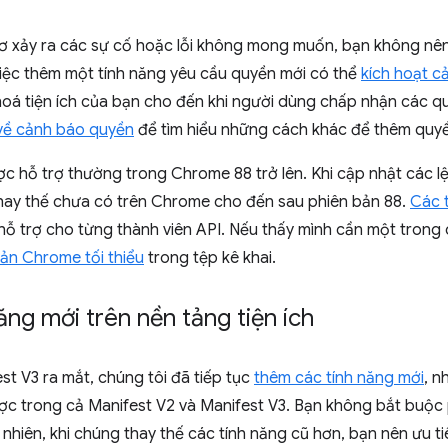
ơ xảy ra các sự cố hoặc lỗi không mong muốn, bạn không nên
việc thêm một tính năng yêu cầu quyền mới có thể
kích hoạt c
 hoá tiện ích của bạn cho đến khi người dùng chấp nhận các 
về cảnh báo quyền
để tìm hiểu những cách khác để thêm quyề
c hỗ trợ thường trong Chrome 88 trở lên. Khi cập nhật các lệ
thay thế chưa có trên Chrome cho đến sau phiên bản 88.
Các t
hỗ trợ cho từng thành viên API. Nếu thấy mình cần một trong 
ản Chrome tối thiểu
trong tệp kê khai.
ăng mới trên nền tảng tiện ích
est V3 ra mắt, chúng tôi đã tiếp tục
thêm các tính năng mới
, n
ợc trong cả Manifest V2 và Manifest V3. Bạn không bắt buộc 
 nhiên, khi chúng thay thế các tính năng cũ hơn, bạn nên ưu t