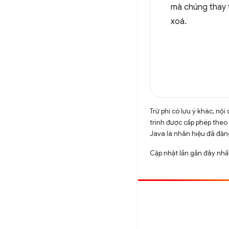
mà chúng thay 
xoá.
Trừ phi có lưu ý khác, n
trình được cấp phép theo
Java là nhãn hiệu đã đăng
Cập nhật lần gần đây nh
Đóng góp
Báo cáo lỗi