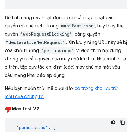
Để tính năng này hoạt động, bạn cần cập nhật các
quyền của tiện ích. Trong
manifest.json
, hãy thay thế
quyền
"webRequestBlocking"
bằng quyền
"declarativeNetRequest"
. Xin lưu ý rằng URL này sẽ bị
xoá khỏi trường
"permissions"
vì việc chặn nội dung
không yêu cầu quyền của máy chủ lưu trữ. Như minh hoạ
ở trên, tệp quy tắc chỉ định (các) máy chủ mà một yêu
cầu mạng khai báo áp dụng.
Nếu bạn muốn thử, mã dưới đây
có trong kho lưu trữ
mẫu của chúng tôi
.
Manifest V2
"permissions"
:
[