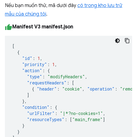
Nếu bạn muốn thử, mã dưới đây
có trong kho lưu trữ
mẫu của chúng tôi
.
Manifest V3 manifest.json
[
{
"id"
:
1
,
"priority"
:
1
,
"action"
:
{
"type"
:
"modifyHeaders"
,
"requestHeaders"
:
[
{
"header"
:
"cookie"
,
"operation"
:
"remov
]
},
"condition"
:
{
"urlFilter"
:
"|*?no-cookies=1"
,
"resourceTypes"
:
[
"main_frame"
]
}
}