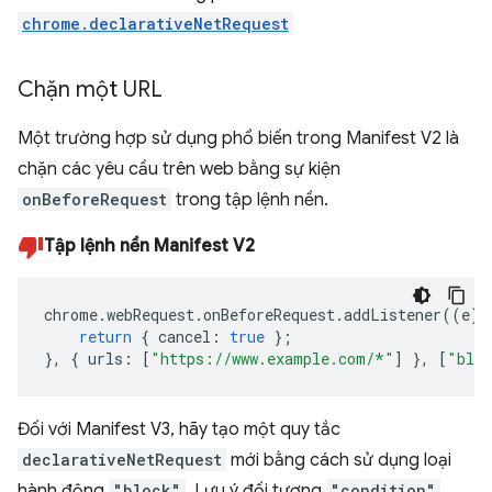
chrome.declarativeNetRequest
Chặn một URL
Một trường hợp sử dụng phổ biến trong Manifest V2 là
chặn các yêu cầu trên web bằng sự kiện
onBeforeRequest
trong tập lệnh nền.
Tập lệnh nền Manifest V2
chrome
.
webRequest
.
onBeforeRequest
.
addListener
((
e
)
return
{
cancel
:
true
};
},
{
urls
:
[
"https://www.example.com/*"
]
},
[
"bloc
Đối với Manifest V3, hãy tạo một quy tắc
declarativeNetRequest
mới bằng cách sử dụng loại
hành động
"block"
. Lưu ý đối tượng
"condition"