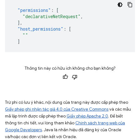
"permissions"
:
[
"declarativeNetRequest"
,
],
"host_permissions"
:
[
"
"
]
Thông tin này có hữu ích không cho bạn không?
Trừ phi có lưu ý khác, nội dung của trang này được cấp phép theo
Giấy phép ghi nhận tác giả 4.0 của Creative Commons
và các mẫu
mã lập trình được cấp phép theo
Giấy phép Apache 2.0
. Để biết
thông tin chi tiết, vui lòng tham khảo
Chính sách trang web của
Google Developers
. Java là nhãn hiệu đã đăng ký của Oracle
và/hoặc các đơn vị liên kết với Oracle.