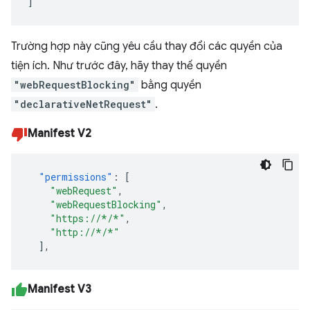
]
Trường hợp này cũng yêu cầu thay đổi các quyền của
tiện ích. Như trước đây, hãy thay thế quyền
"webRequestBlocking"
bằng quyền
"declarativeNetRequest"
.
Manifest V2
"permissions"
:
[
"webRequest"
,
"webRequestBlocking"
,
"https://*/*"
,
"http://*/*"
],
Manifest V3