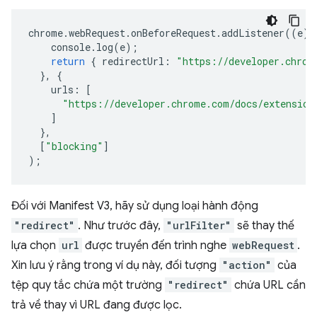
chrome
.
webRequest
.
onBeforeRequest
.
addListener
((
e
)
console
.
log
(
e
);
return
{
redirectUrl
:
"https://developer.chrom
},
{
urls
:
[
"https://developer.chrome.com/docs/extension
]
},
[
"blocking"
]
);
Đối với Manifest V3, hãy sử dụng loại hành động
"redirect"
. Như trước đây,
"urlFilter"
sẽ thay thế
lựa chọn
url
được truyền đến trình nghe
webRequest
.
Xin lưu ý rằng trong ví dụ này, đối tượng
"action"
của
tệp quy tắc chứa một trường
"redirect"
chứa URL cần
trả về thay vì URL đang được lọc.