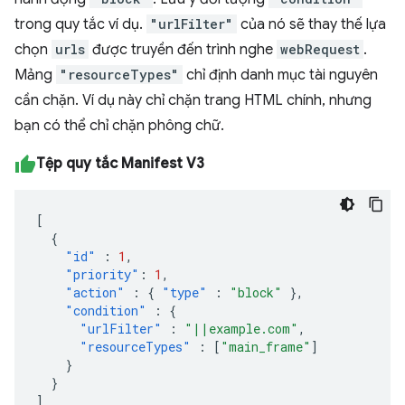
trong quy tắc ví dụ.
"urlFilter"
của nó sẽ thay thế lựa
chọn
urls
được truyền đến trình nghe
webRequest
.
Mảng
"resourceTypes"
chỉ định danh mục tài nguyên
cần chặn. Ví dụ này chỉ chặn trang HTML chính, nhưng
bạn có thể chỉ chặn phông chữ.
Tệp quy tắc Manifest V3
[
{
"id"
:
1
,
"priority"
:
1
,
"action"
:
{
"type"
:
"block"
},
"condition"
:
{
"urlFilter"
:
"||example.com"
,
"resourceTypes"
:
[
"main_frame"
]
}
}
]