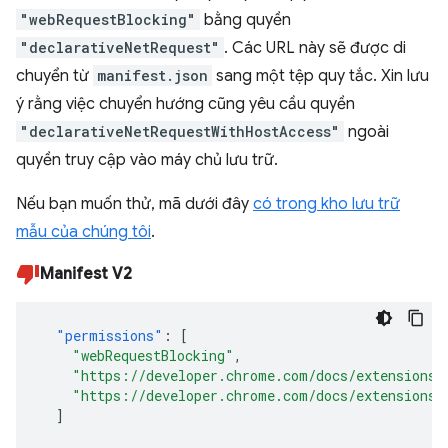
"webRequestBlocking"
bằng quyền
"declarativeNetRequest"
. Các URL này sẽ được di
chuyển từ
manifest.json
sang một tệp quy tắc. Xin lưu
ý rằng việc chuyển hướng cũng yêu cầu quyền
"declarativeNetRequestWithHostAccess"
ngoài
quyền truy cập vào máy chủ lưu trữ.
Nếu bạn muốn thử, mã dưới đây
có trong kho lưu trữ
mẫu của chúng tôi
.
Manifest V2
"permissions"
:
[
"webRequestBlocking"
,
"https://developer.chrome.com/docs/extensions/
"https://developer.chrome.com/docs/extensions/
]