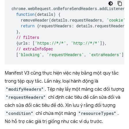
chrome
.
webRequest
.
onBeforeSendHeaders
.
addListener
(
function
(
details
)
{
removeHeader
(
details
.
requestHeaders
,
'cookie'
)
return
{
requestHeaders
:
details
.
requestHeaders
},
// filters
{
urls
:
[
'https://*/*'
,
'http://*/*'
]},
// extraInfoSpec
[
'blocking'
,
'requestHeaders'
,
'extraHeaders'
]);
Manifest V3 cũng thực hiện việc này bằng một quy tắc
trong tệp quy tắc. Lần này, loại hành động là
"modifyHeaders"
. Tệp này lấy một mảng các đối tượng
"requestHeaders"
chỉ định các tiêu đề cần sửa đổi và
cách sửa đổi các tiêu đề đó. Xin lưu ý rằng đối tượng
"condition"
chỉ chứa một mảng
"resourceTypes"
.
Nó hỗ trợ các giá trị giống như các ví dụ trước.