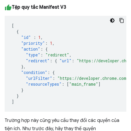
Tệp quy tắc Manifest V3
[
{
"id"
:
1
,
"priority"
:
1
,
"action"
:
{
"type"
:
"redirect"
,
"redirect"
:
{
"url"
:
"https://developer.chr
},
"condition"
:
{
"urlFilter"
:
"https://developer.chrome.com/d
"resourceTypes"
:
[
"main_frame"
]
}
}
]
Trường hợp này cũng yêu cầu thay đổi các quyền của
tiện ích. Như trước đây, hãy thay thế quyền