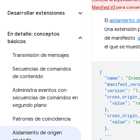
Manifest V3
para convert
Desarrollar extensiones
El
aislamiento 
Una extensión p
En detalle: conceptos
de manifiesto
básicos
el que se muest
Transmisión de mensajes
Secuencias de comandos
{
de contenido
"name"
:
"Cros
"manifest_ver
Administra eventos con
"version"
:
"1
"cross_origin_
secuencias de comandos en
"value"
:
"r
segundo plano
},
"cross_origin_
Patrones de coincidencia
"value"
:
"s
},
Aislamiento de origen
...