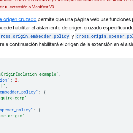
ir tu extensión a Manifest V3.
de origen cruzado
permite que una página web use funciones
uede habilitar el aislamiento de origen cruzado especificand
cross_origin_embedder_policy
y
cross_origin_opener_po
ra a continuación habilitará el origen de la extensión en el ai
sOriginIsolation example"
,
sion"
:
2
,
.1"
,
embedder_policy"
:
{
equire-corp"
opener_policy"
:
{
ame-origin"