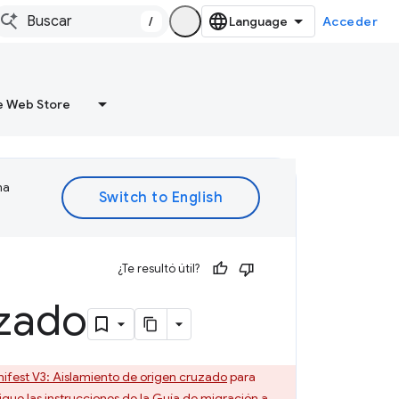
/
Acceder
 Web Store
ma
¿Te resultó útil?
uzado
ifest V3: Aislamiento de origen cruzado
para
gue las instrucciones de la
Guía de migración a