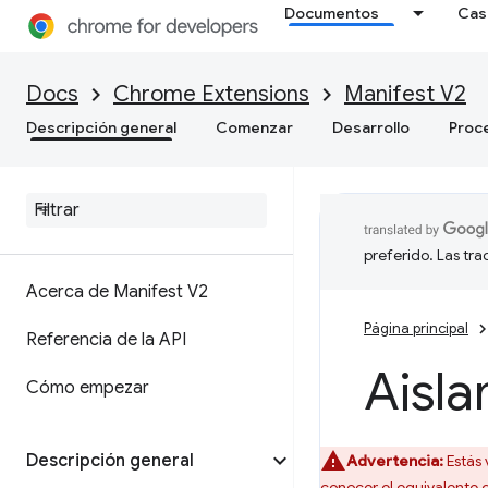
Documentos
Cas
Docs
Chrome Extensions
Manifest V2
Descripción general
Comenzar
Desarrollo
Proc
preferido. Las tr
Acerca de Manifest V2
Página principal
Referencia de la API
Aisla
Cómo empezar
Descripción general
Advertencia:
Estás 
conocer el equivalente 