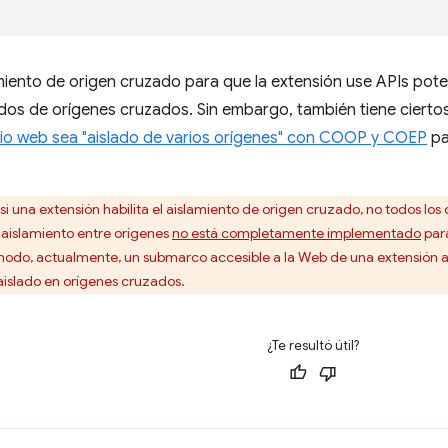
lamiento de origen cruzado para que la extensión use APIs po
dos de orígenes cruzados. Sin embargo, también tiene ciert
itio web sea "aislado de varios orígenes" con COOP y COEP
pa
si una extensión habilita el aislamiento de origen cruzado, no todos los
 aislamiento entre orígenes
no está completamente implementado
para
odo, actualmente, un submarco accesible a la Web de una extensión a
aislado en orígenes cruzados.
¿Te resultó útil?