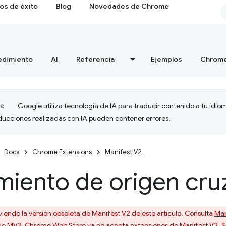
os de éxito
Blog
Novedades de Chrome
edimiento
AI
Referencia
Ejemplos
Chrome
Google utiliza tecnología de IA para traducir contenido a tu idio
aducciones realizadas con IA pueden contener errores.
Docs
Chrome Extensions
Manifest V2
miento de origen cr
viendo la versión obsoleta de Manifest V2 de este artículo. Consulta
Man
de MV3. Chrome Web Store ya no acepta extensiones de Manifest V2. Si