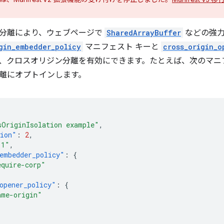
分離
により、ウェブページで
SharedArrayBuffer
などの強力
gin_embedder_policy
マニフェスト キーと
cross_origin_o
、クロスオリジン分離を有効にできます。たとえば、次のマニ
離にオプトインします。
sOriginIsolation example"
,
sion"
:
2
,
.1"
,
embedder_policy"
:
{
equire-corp"
opener_policy"
:
{
ame-origin"