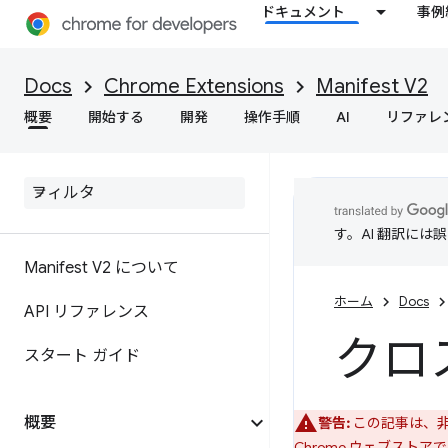
ドキュメント
事例
Docs
Chrome Extensions
Manifest V2
概要
開始する
開発
操作手順
AI
リファレ
す。AI 翻訳に
Manifest V2 について
ホーム
Docs
API リファレンス
クロ
スタート ガイド
概要
警告:
この記事は、非推
Chrome ウェブストア