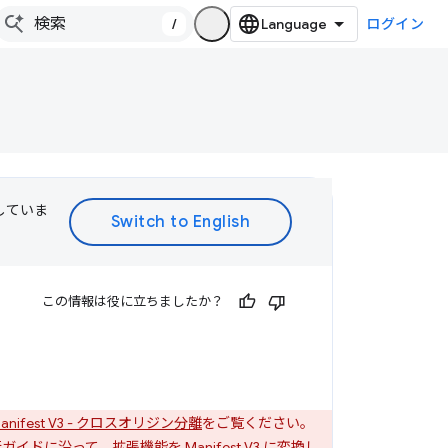
/
ログイン
訳していま
この情報は役に立ちましたか？
anifest V3 - クロスオリジン分離
をご覧ください。
 移行ガイド
に沿って、拡張機能を Manifest V3 に変換し