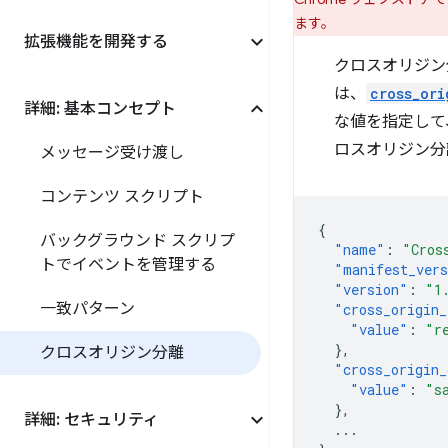
ます。
拡張機能を開発する
クロスオリジン
は、
cross_ori
詳細: 基本コンセプト
な値を指定して
ロスオリジン分
メッセージ受け渡し
コンテンツ スクリプト
{
バックグラウンド スクリプ
"name"
:
"Cros
トでイベントを管理する
"manifest_ver
"version"
:
"1
一致パターン
"cross_origin_
"value"
:
"r
},
クロスオリジン分離
"cross_origin_
"value"
:
"s
},
詳細: セキュリティ
...