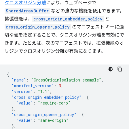
クロスオリジン分離
により、ウェブページで
SharedArrayBuffer
などの強力な機能を使用できます。
拡張機能は、
cross_origin_embedder_policy
と
cross_origin_opener_policy
のマニフェスト キーに適
切な値を指定することで、クロスオリジン分離を有効にで
きます。たとえば、次のマニフェストでは、拡張機能のオ
リジンでクロスオリジン分離が有効になります。
{
"name"
:
"CrossOriginIsolation example"
,
"manifest_version"
:
3
,
"version"
:
"1.1"
,
"cross_origin_embedder_policy"
:
{
"value"
:
"require-corp"
},
"cross_origin_opener_policy"
:
{
"value"
:
"same-origin"
},