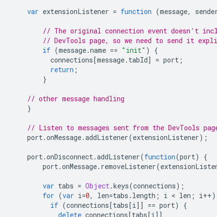
var
extensionListener
=
function
(
message
,
sende
// The original connection event doesn't inc
// DevTools page, so we need to send it expl
if
(
message
.
name
==
"init"
)
{
connections
[
message
.
tabId
]
=
port
;
return
;
}
// other message handling
}
// Listen to messages sent from the DevTools pag
port
.
onMessage
.
addListener
(
extensionListener
);
port
.
onDisconnect
.
addListener
(
function
(
port
)
{
port
.
onMessage
.
removeListener
(
extensionListe
var
tabs
=
Object
.
keys
(
connections
);
for
(
var
i
=
0
,
len
=
tabs
.
length
;
i
 < 
len
;
i
++
)
if
(
connections
[
tabs
[
i
]]
==
port
)
{
delete
connections
[
tabs
[
i
]]