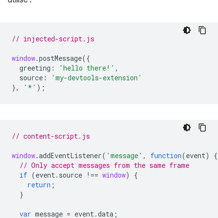
utilisé :
// injected-script.js
window
.
postMessage
({
greeting
:
'hello there!'
,
source
:
'my-devtools-extension'
},
'*'
);
// content-script.js
window
.
addEventListener
(
'message'
,
function
(
event
)
{
// Only accept messages from the same frame
if
(
event
.
source
!==
window
)
{
return
;
}
var
message
=
event
.
data
;