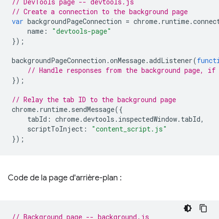
// DevTools page -- devtools.js
// Create a connection to the background page
var
backgroundPageConnection
=
chrome
.
runtime
.
connec
name
:
"devtools-page"
});
backgroundPageConnection
.
onMessage
.
addListener
(
funct
// Handle responses from the background page, if
});
// Relay the tab ID to the background page
chrome
.
runtime
.
sendMessage
({
tabId
:
chrome
.
devtools
.
inspectedWindow
.
tabId
,
scriptToInject
:
"content_script.js"
});
Code de la page d'arrière-plan :
// Background page -- background.js