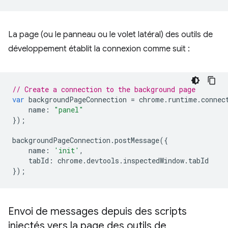
La page (ou le panneau ou le volet latéral) des outils de
développement établit la connexion comme suit :
// Create a connection to the background page
var
backgroundPageConnection
=
chrome
.
runtime
.
connec
name
:
"panel"
});
backgroundPageConnection
.
postMessage
({
name
:
'init'
,
tabId
:
chrome
.
devtools
.
inspectedWindow
.
tabId
});
Envoi de messages depuis des scripts
injectés vers la page des outils de