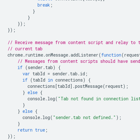
break
;
}
}
});
});
// Receive message from content script and relay to 
// current tab
chrome
.
runtime
.
onMessage
.
addListener
(
function
(
reques
// Messages from content scripts should have sen
if
(
sender
.
tab
)
{
var
tabId
=
sender
.
tab
.
id
;
if
(
tabId
in
connections
)
{
connections
[
tabId
].
postMessage
(
request
);
}
else
{
console
.
log
(
"Tab not found in connection lis
}
}
else
{
console
.
log
(
"sender.tab not defined."
);
}
return
true
;
});