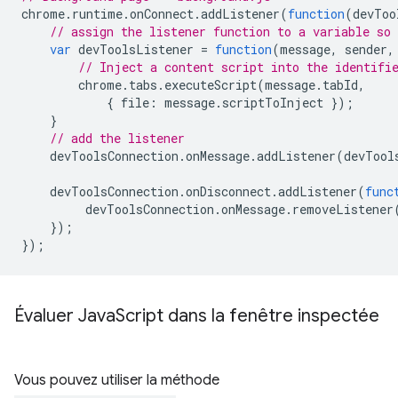
chrome
.
runtime
.
onConnect
.
addListener
(
function
(
devToo
// assign the listener function to a variable so
var
devToolsListener
=
function
(
message
,
sender
,
// Inject a content script into the identifi
chrome
.
tabs
.
executeScript
(
message
.
tabId
,
{
file
:
message
.
scriptToInject
});
}
// add the listener
devToolsConnection
.
onMessage
.
addListener
(
devTool
devToolsConnection
.
onDisconnect
.
addListener
(
func
devToolsConnection
.
onMessage
.
removeListener
});
});
Évaluer Java
Script dans la fenêtre inspectée
Vous pouvez utiliser la méthode