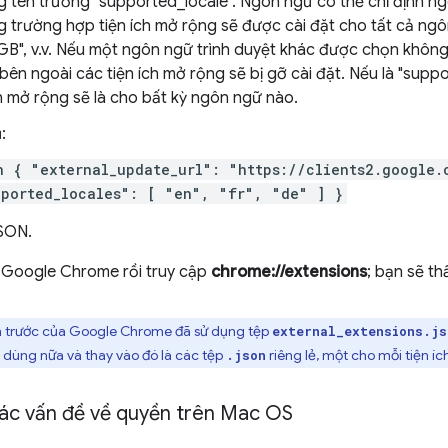
g tên trường "supported_locale". Ngôn ngữ có thể chỉ định n
g trường hợp tiện ích mở rộng sẽ được cài đặt cho tất cả ngô
GB", v.v. Nếu một ngôn ngữ trình duyệt khác được chọn không 
bên ngoài các tiện ích mở rộng sẽ bị gỡ cài đặt. Nếu là "supp
 mở rộng sẽ là cho bất kỳ ngôn ngữ nào.
:
n { "external_update_url": "https://clients2.google.
pported_locales": [ "en", "fr", "de" ] }
SON.
 Google Chrome rồi truy cập
chrome://extensions
; bạn sẽ thấ
 trước của Google Chrome đã sử dụng tệp
external_extensions.js
 dùng nữa và thay vào đó là các tệp
riêng lẻ, một cho mỗi tiện íc
.json
ác vấn đề về quyền trên Mac OS