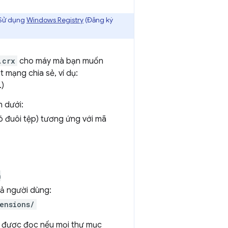
 Sử dụng
Windows Registry
(Đăng ký
.crx
cho máy mà bạn muốn
 mạng chia sẻ, ví dụ:
.)
n dưới:
ó đuôi tệp) tương ứng với mã
n
ả người dùng:
ensions/
hỉ được đọc nếu mọi thư mục