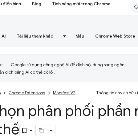
 điển hình
Blog
Tính năng mới trong Chrome
AI
Tài liệu tham khảo
Mẫu
Chrome Web Store
Google sử dụng công nghệ AI để dịch nội dung sang ngôn
ản dịch bằng AI có thể có lỗi.
s
Chrome Extensions
Manifest V2
Thông tin này có hữu
chọn phân phối phần
thế