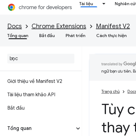
Tài liệu
Nghiên cứu
Docs
Chrome Extensions
Manifest V2
Tổng quan
Bắt đầu
Phát triển
Cách thực hiện
ngữ bạn ưu tiên. B
Giới thiệu về Manifest V2
Trang chủ
Doc
Tài liệu tham khảo API
Tùy 
Bắt đầu
thay 
Tổng quan