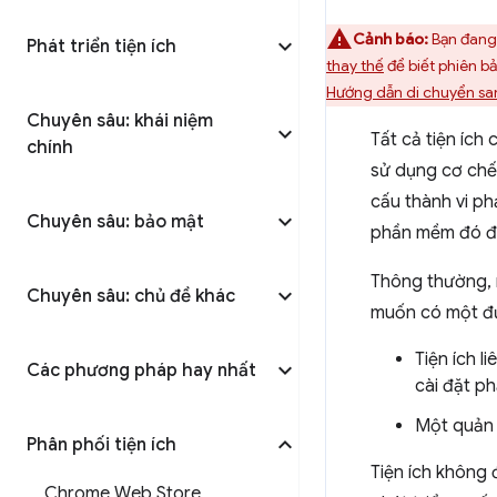
Cảnh báo:
Bạn đang 
Phát triển tiện ích
thay thế
để biết phiên b
Hướng dẫn di chuyển sa
Chuyên sâu: khái niệm
Tất cả tiện íc
chính
sử dụng cơ chế
cấu thành vi p
Chuyên sâu: bảo mật
phần mềm đó để
Thông thường, n
Chuyên sâu: chủ đề khác
muốn có một đượ
Tiện ích l
Các phương pháp hay nhất
cài đặt p
Một quản 
Phân phối tiện ích
Tiện ích không
Chrome Web Store