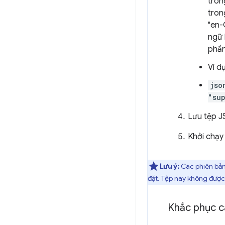
tron
tron
"en-
ngữ 
phần
Ví dụ
jso
"su
Lưu tệp J
Khởi chạy
Lưu ý:
Các phiên bản
đặt. Tệp này không được
Khắc phục c