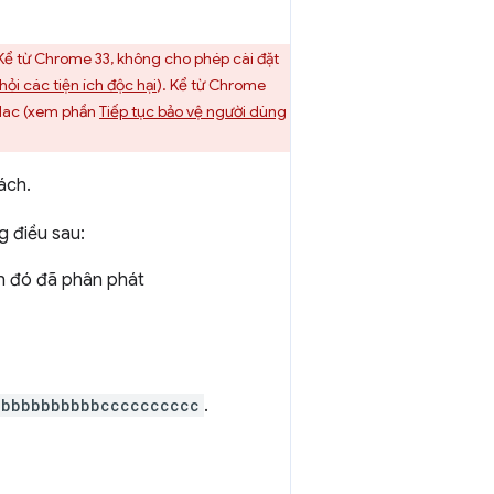
ể từ Chrome 33, không cho phép cài đặt
i các tiện ích độc hại
). Kể từ Chrome
 Mac (xem phần
Tiếp tục bảo vệ người dùng
ách.
g điều sau:
ch đó đã phân phát
abbbbbbbbbbcccccccccc
.