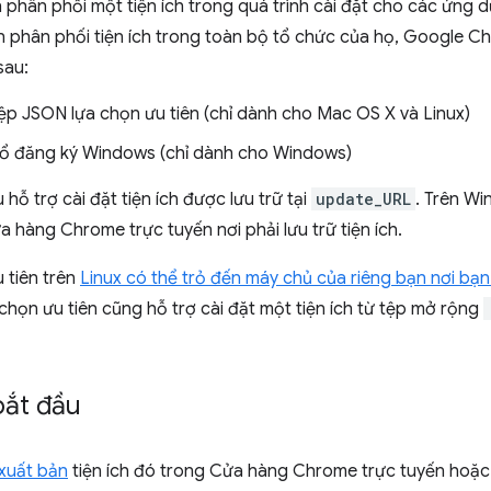
 phân phối một tiện ích trong quá trình cài đặt cho các ứng
 phân phối tiện ích trong toàn bộ tổ chức của họ, Google C
sau:
ệp JSON lựa chọn ưu tiên (chỉ dành cho Mac OS X và Linux)
ổ đăng ký Windows (chỉ dành cho Windows)
hỗ trợ cài đặt tiện ích được lưu trữ tại
update_URL
. Trên W
a hàng Chrome trực tuyến nơi phải lưu trữ tiện ích.
 tiên trên
Linux có thể trỏ đến máy chủ của riêng bạn nơi bạn 
họn ưu tiên cũng hỗ trợ cài đặt một tiện ích từ tệp mở rộng
bắt đầu
xuất bản
tiện ích đó trong Cửa hàng Chrome trực tuyến hoặ