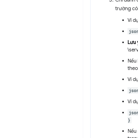
Chỉ dành c
trường có 
Ví dụ
jso
Lưu 
\ser
Nếu 
theo
Ví d
jso
Ví d
jso
}
Nếu 