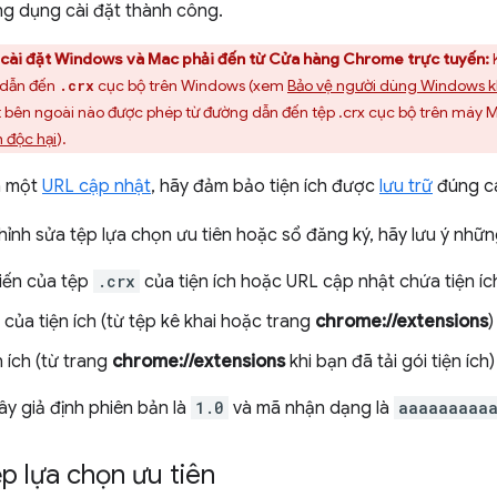
g dụng cài đặt thành công.
 cài đặt Windows và Mac phải đến từ Cửa hàng Chrome trực tuyến:
K
 dẫn đến
cục bộ trên Windows (xem
Bảo vệ người dùng Windows khỏ
.crx
ặt bên ngoài nào được phép từ đường dẫn đến tệp .crx cục bộ trên máy
 độc hại
).
a một
URL cập nhật
, hãy đảm bảo tiện ích được
lưu trữ
đúng c
hỉnh sửa tệp lựa chọn ưu tiên hoặc sổ đăng ký, hãy lưu ý nhữn
iến của tệp
.crx
của tiện ích hoặc URL cập nhật chứa tiện í
của tiện ích (từ tệp kê khai hoặc trang
chrome://extensions
)
 ích (từ trang
chrome://extensions
khi bạn đã tải gói tiện ích)
ây giả định phiên bản là
1.0
và mã nhận dạng là
aaaaaaaaa
p lựa chọn ưu tiên