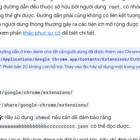
g đường dẫn đều thuộc sở hữu bởi người dùng
root
, có nh
g thể ghi được. Đường dẫn phải cũng không có liên kết tượn
 người dùng thông thường gây ra các tiện ích mở rộng được c
 xem phần
khắc phục sự cố
để biết chi tiết.
ường dẫn ở trên dành cho tất cả người dùng đã được thêm vào Chrome 
:
Đườn
/Applications/Google Chrome.app/Contents/Extensions/
7. Phiên bản 20 không còn hỗ trợ. Thay vào đó, hãy sử dụng một trong c
t/google/chrome/extensions/
r/share/google-chrome/extensions/
ý:
Hãy sử dụng
chmod
nếu cần để đảm bảo rằng
aaaaaaabbbbbbbbbbcccccccccc.json
có thể đọc được.