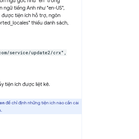
gôn ngữ gốc như "en" trong
n ngữ tiếng Anh như "en-US",
được tiện ích hỗ trợ, ngôn
orted_locales" thiếu danh sách,
com/service/update2/crx",
y tiện ích được liệt kê.
để chỉ định những tiện ích nào cần cài
on
h.