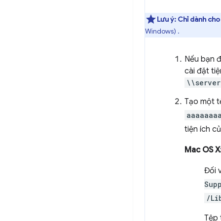
Lưu ý:
Chỉ dành cho
Windows) .
Nếu bạn đ
cài đặt t
\\server
Tạo một t
aaaaaaa
tiện ích c
Mac OS X
Đối 
Sup
/Li
Tệp 