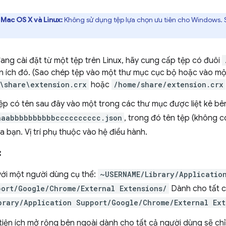
 Mac OS X và Linux:
Không sử dụng tệp lựa chọn ưu tiên cho Windows.
ang cài đặt từ một tệp trên Linux, hãy cung cấp tệp có đuôi
iện ích đó. (Sao chép tệp vào một thư mục cục bộ hoặc vào một
\share\extension.crx
hoặc
/home/share/extension.crx
ệp có tên sau đây vào một trong các thư mục được liệt kê bê
aaabbbbbbbbbbcccccccccc.json
, trong đó tên tệp (không c
ủa bạn. Vị trí phụ thuộc vào hệ điều hành.
:
với một người dùng cụ thể:
~USERNAME/Library/Applicatio
port/Google/Chrome/External Extensions/
Dành cho tất c
brary/Application Support/Google/Chrome/External Ext
tiện ích mở rộng bên ngoài dành cho tất cả người dùng sẽ c