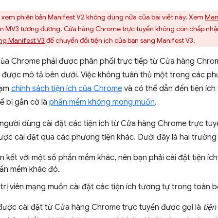
xem phiên bản Manifest V2 không dùng nữa của bài viết này. Xem
Mani
ản MV3 tương đương. Cửa hàng Chrome trực tuyến không còn chấp nhận 
ng Manifest V3
để chuyển đổi tiện ích của bạn sang Manifest V3.
h của Chrome phải được phân phối trực tiếp từ Cửa hàng Chr
 được mô tả bên dưới. Việc không tuân thủ một trong các ph
hạm
chính sách tiện ích của Chrome
và có thể dẫn đến tiện íc
 bị gắn cờ là
phần mềm không mong muốn
.
gười dùng cài đặt các tiện ích từ Cửa hàng Chrome trực tuyế
c cài đặt qua các phương tiện khác. Dưới đây là hai trường 
iên kết với một số phần mềm khác, nên bạn phải cài đặt tiện í
hần mềm khác đó.
trị viên mạng muốn cài đặt các tiện ích tương tự trong toàn 
 được cài đặt từ Cửa hàng Chrome trực tuyến được gọi là
tiện