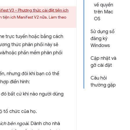
về quyền
fest V3 – Phương thức cài đặt tiện ích
trên Mac
tiện ích Manifest V2 nữa. Làm theo
OS
Sử dụng sổ
ome trực tuyến hoặc bằng cách
đăng ký
ương thức phân phối này sẽ
Windows
h và/hoặc phần mềm phân phối
Cập nhật và
gỡ cài đặt
n, nhưng đôi khi bạn có thể
Câu hỏi
hợp điển hình:
thường gặp
ch đó bất cứ khi nào người dùng
bộ tổ chức của họ.
 ích bên ngoài
. Dành cho nhà