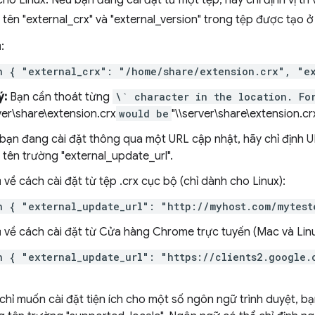
ho Linux: Nếu bạn đang cài đặt từ một tệp, hãy chỉ định vị trí
tên "external_crx" và "external_version" trong tệp được tạo ở 
:
n { "external_crx": "/home/share/extension.crx", "e
ý:
Bạn cần thoát từng
\` character in the location. Fo
ver\share\extension.crx
would be
"\\server\share\extension.crx
bạn đang cài đặt thông qua một URL cập nhật, hãy chỉ định U
 tên trường "external_update_url".
ụ về cách cài đặt từ tệp .crx cục bộ (chỉ dành cho Linux):
n { "external_update_url": "http://myhost.com/mytest
ụ về cách cài đặt từ Cửa hàng Chrome trực tuyến (Mac và Linu
n { "external_update_url": "https://clients2.google.
chỉ muốn cài đặt tiện ích cho một số ngôn ngữ trình duyệt, bạ