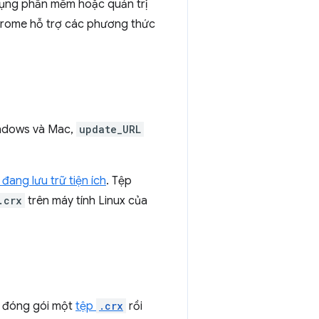
 dụng phần mềm hoặc quản trị
hrome hỗ trợ các phương thức
indows và Mac,
update_URL
đang lưu trữ tiện ích
. Tệp
.crx
trên máy tính Linux của
c đóng gói một
tệp
.crx
rồi