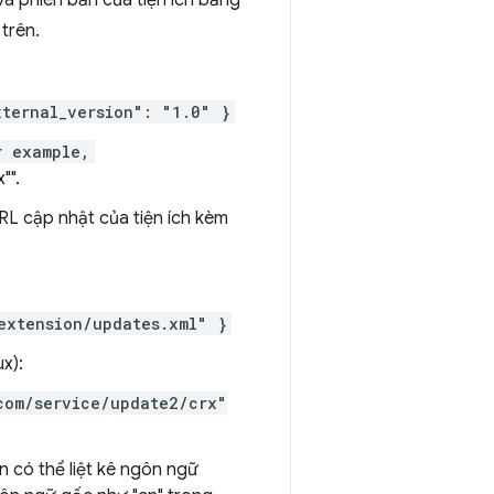
 và phiên bản của tiện ích bằng
trên.
xternal_version": "1.0" }
r example,
"".
RL cập nhật của tiện ích kèm
extension/updates.xml" }
x):
com/service/update2/crx"
n có thể liệt kê ngôn ngữ