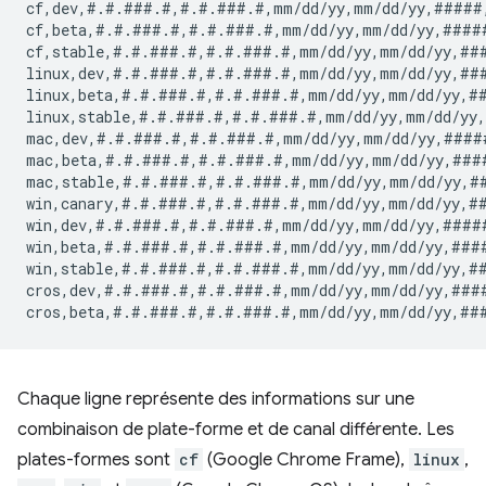
cf,dev,#.#.###.#,#.#.###.#,mm/dd/yy,mm/dd/yy,#####
cf,beta,#.#.###.#,#.#.###.#,mm/dd/yy,mm/dd/yy,####
cf,stable,#.#.###.#,#.#.###.#,mm/dd/yy,mm/dd/yy,##
linux,dev,#.#.###.#,#.#.###.#,mm/dd/yy,mm/dd/yy,##
linux,beta,#.#.###.#,#.#.###.#,mm/dd/yy,mm/dd/yy,#
linux,stable,#.#.###.#,#.#.###.#,mm/dd/yy,mm/dd/yy
mac,dev,#.#.###.#,#.#.###.#,mm/dd/yy,mm/dd/yy,####
mac,beta,#.#.###.#,#.#.###.#,mm/dd/yy,mm/dd/yy,###
mac,stable,#.#.###.#,#.#.###.#,mm/dd/yy,mm/dd/yy,#
win,canary,#.#.###.#,#.#.###.#,mm/dd/yy,mm/dd/yy,#
win,dev,#.#.###.#,#.#.###.#,mm/dd/yy,mm/dd/yy,####
win,beta,#.#.###.#,#.#.###.#,mm/dd/yy,mm/dd/yy,###
win,stable,#.#.###.#,#.#.###.#,mm/dd/yy,mm/dd/yy,#
cros,dev,#.#.###.#,#.#.###.#,mm/dd/yy,mm/dd/yy,###
Chaque ligne représente des informations sur une
combinaison de plate-forme et de canal différente. Les
plates-formes sont
cf
(Google Chrome Frame),
linux
,