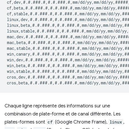
cf,dev,#.#.###.#,#.#.###.#,mm/dd/yy,mm/dd/yy,#####
cf,beta,#.#.###.#,#.#.###.#,mm/dd/yy,mm/dd/yy,####
cf,stable,#.#.###.#,#.#.###.#,mm/dd/yy,mm/dd/yy,##
linux,dev,#.#.###.#,#.#.###.#,mm/dd/yy,mm/dd/yy,##
linux,beta,#.#.###.#,#.#.###.#,mm/dd/yy,mm/dd/yy,#
linux,stable,#.#.###.#,#.#.###.#,mm/dd/yy,mm/dd/yy
mac,dev,#.#.###.#,#.#.###.#,mm/dd/yy,mm/dd/yy,####
mac,beta,#.#.###.#,#.#.###.#,mm/dd/yy,mm/dd/yy,###
mac,stable,#.#.###.#,#.#.###.#,mm/dd/yy,mm/dd/yy,#
win,canary,#.#.###.#,#.#.###.#,mm/dd/yy,mm/dd/yy,#
win,dev,#.#.###.#,#.#.###.#,mm/dd/yy,mm/dd/yy,####
win,beta,#.#.###.#,#.#.###.#,mm/dd/yy,mm/dd/yy,###
win,stable,#.#.###.#,#.#.###.#,mm/dd/yy,mm/dd/yy,#
cros,dev,#.#.###.#,#.#.###.#,mm/dd/yy,mm/dd/yy,###
Chaque ligne représente des informations sur une
combinaison de plate-forme et de canal différente. Les
plates-formes sont
cf
(Google Chrome Frame),
linux
,