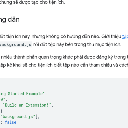
hung sẽ được tạo cho tiện ích.
ng dẫn
ặt tiện ích này, nhưng không có hướng dẫn nào. Giới thiệu
tậ
background.js
rồi đặt tệp này bên trong thư mục tiện ích.
 nhiều thành phần quan trọng khác phải được đăng ký trong t
tệp kê khai sẽ cho tiện ích biết tệp nào cần tham chiếu và cá
ing Started Example"
,
.0"
,
:
"Build an Extension!"
,
{
[
"background.js"
],
:
false