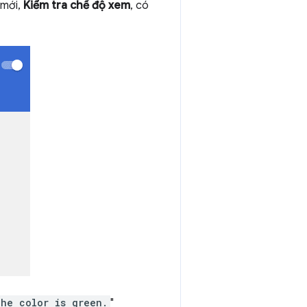
 mới,
Kiểm tra chế độ xem
, có
he color is green.
"