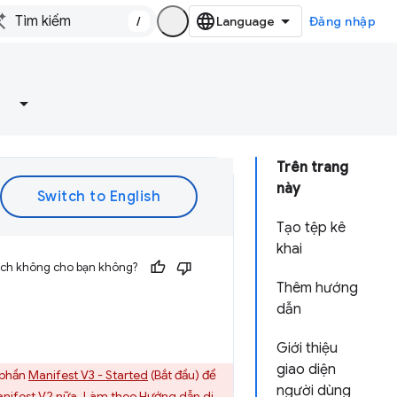
/
Đăng nhập
Trên trang
này
Tạo tệp kê
khai
 ích không cho bạn không?
Thêm hướng
dẫn
Giới thiệu
giao diện
 phần
Manifest V3 - Started
(Bắt đầu) để
người dùng
anifest V2 nữa. Làm theo
Hướng dẫn di