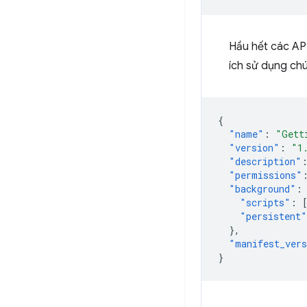
Hầu hết các API
ích sử dụng ch
{
"name"
:
"Gett
"version"
:
"1
"description"
"permissions"
"background"
:
"scripts"
:
"persistent"
},
"manifest_ver
}