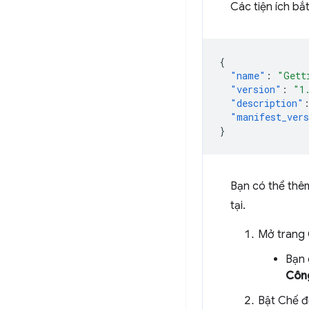
Các tiện ích bắ
{
"name"
:
"Gett
"version"
:
"1
"description"
"manifest_ver
}
Bạn có thể thêm
tại.
Mở trang 
Bạn 
Côn
Bật Chế đ