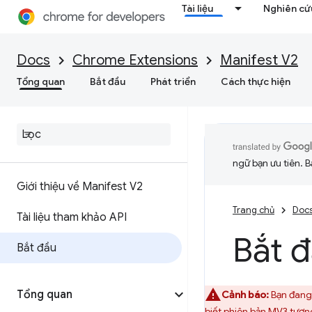
Tài liệu
Nghiên cứu
Docs
Chrome Extensions
Manifest V2
Tổng quan
Bắt đầu
Phát triển
Cách thực hiện
ngữ bạn ưu tiên. B
Giới thiệu về Manifest V2
Trang chủ
Doc
Tài liệu tham khảo API
Bắt 
Bắt đầu
Tổng quan
Cảnh báo:
Bạn đang 
biết phiên bản MV3 tươ