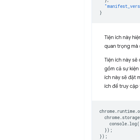
"manifest_ver
}
Tiện ích này hi
quan trọng mà 
Tiện ích này sẽ
gồm cả sự kiệ
ích này sẽ đặt 
ích để truy cập 
chrome
.
runtime
.
o
chrome
.
storage
console
.
log
(
});
});