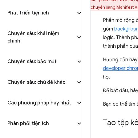
chuyển sang Manifest V
Phát triển tiện ích
Phần mở rộng đ
gồm
backgroun
Chuyên sâu: khái niệm
logic. Thành p
chính
thành phần của 
Hướng dẫn này 
Chuyên sâu: bảo mật
developer.chr
họ.
Chuyên sâu: chủ đề khác
Để bắt đầu, hãy
Các phương pháp hay nhất
Bạn có thể tìm
Tạo tệp kê
Phân phối tiện ích