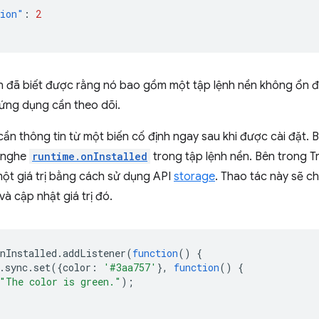
sion"
:
2
ện đã biết được rằng nó bao gồm một tập lệnh nền không ổn đ
ứng dụng cần theo dõi.
 cần thông tin từ một biến cố định ngay sau khi được cài đặt.
n nghe
runtime.onInstalled
trong tập lệnh nền. Bên trong T
một giá trị bằng cách sử dụng API
storage
. Thao tác này sẽ c
và cập nhật giá trị đó.
nInstalled
.
addListener
(
function
()
{
.
sync
.
set
({
color
:
'#3aa757'
},
function
()
{
"The color is green."
);