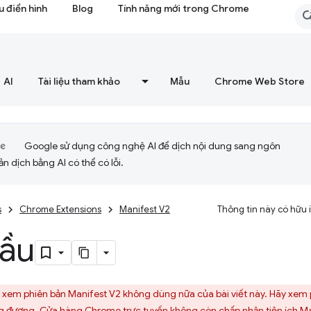
 điển hình
Blog
Tính năng mới trong Chrome
AI
Tài liệu tham khảo
Mẫu
Chrome Web Store
Google sử dụng công nghệ AI để dịch nội dung sang ngôn
ản dịch bằng AI có thể có lỗi.
s
Chrome Extensions
Manifest V2
Thông tin này có hữu
đầu
xem phiên bản Manifest V2 không dùng nữa của bài viết này. Hãy xem
ng đương. Cửa hàng Chrome trực tuyến không còn chấp nhận tiện ích M