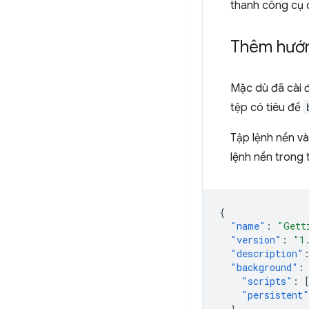
thanh công cụ c
Thêm hướ
Mặc dù đã cài đ
tệp có tiêu đề
Tập lệnh nền và
lệnh nền trong 
{
"name"
:
"Gett
"version"
:
"1
"description"
"background"
:
"scripts"
:
"persistent"
},