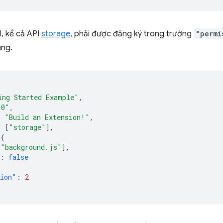
, kể cả API
storage
, phải được đăng ký trong trường
"permi
úng.
ing Started Example"
,
.0"
,
:
"Build an Extension!"
,
:
[
"storage"
],
{
[
"background.js"
],
:
false
sion"
:
2