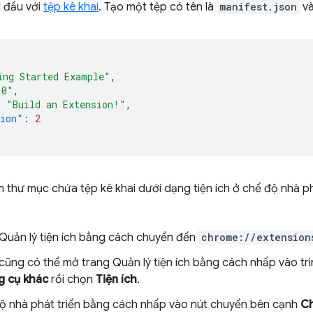
t đầu với
tệp kê khai
. Tạo một tệp có tên là
manifest.json
và
ing Started Example"
,
.0"
,
:
"Build an Extension!"
,
sion"
:
2
 thư mục chứa tệp kê khai dưới dạng tiện ích ở chế độ nhà phá
Quản lý tiện ích bằng cách chuyển đến
chrome://extension
cũng có thể mở trang Quản lý tiện ích bằng cách nhấp vào tr
g cụ khác
rồi chọn
Tiện ích
.
ộ nhà phát triển bằng cách nhấp vào nút chuyển bên cạnh
Ch