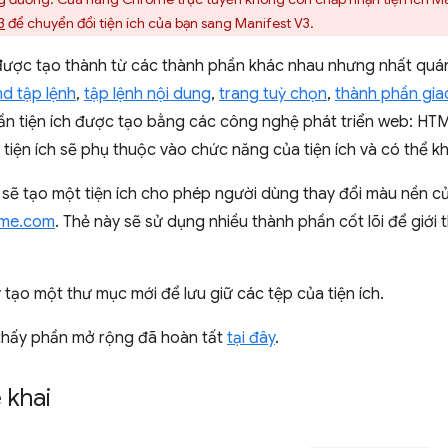
3
để chuyển đổi tiện ích của bạn sang Manifest V3.
ược tạo thành từ các thành phần khác nhau nhưng nhất quá
d tập lệnh
,
tập lệnh nội dung
,
trang tuỳ chọn
,
thành phần gia
hần tiện ích được tạo bằng các công nghệ phát triển web: HT
tiện ích sẽ phụ thuộc vào chức năng của tiện ích và có thể k
sẽ tạo một tiện ích cho phép người dùng thay đổi màu nền củ
ome.com
. Thẻ này sẽ sử dụng nhiều thành phần cốt lõi để giới
 tạo một thư mục mới để lưu giữ các tệp của tiện ích.
 thấy phần mở rộng đã hoàn tất
tại đây
.
 khai