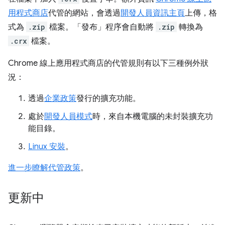
用程式商店
代管的網站，會透過
開發人員資訊主頁
上傳，格
式為
.zip
檔案。「發布」
程序會自動將
.zip
轉換為
.crx
檔案。
Chrome 線上應用程式商店的代管規則有以下三種例外狀
況：
透過
企業政策
發行的擴充功能。
處於
開發人員模式
時，來自本機電腦的未封裝擴充功
能目錄。
Linux 安裝
。
進一步瞭解代管政策
。
更新中