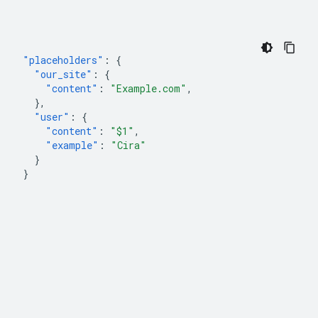
"placeholders"
:
{
"our_site"
:
{
"content"
:
"Example.com"
,
},
"user"
:
{
"content"
:
"$1"
,
"example"
:
"Cira"
}
}