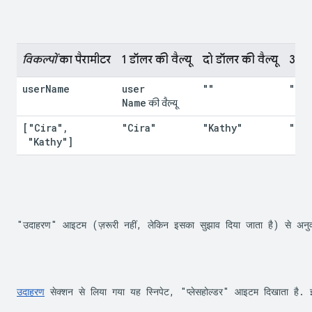
विकल्पों
 का पैरामीटर
1 डॉलर की वैल्यू
दो डॉलर की वैल्यू
3 डॉल
user
Name
user
""
""
Name
 की वैल्यू
["Cira"
,
"Cira"
"Kathy"
""
 "Kathy"]
"उदाहरण" आइटम (ज़रूरी नहीं, लेकिन इसका सुझाव दिया जाता है) से अनुवाद
उदाहरण
 सेक्शन से लिया गया यह स्निपेट, "प्लेसहोल्डर" आइटम दिखाता है.