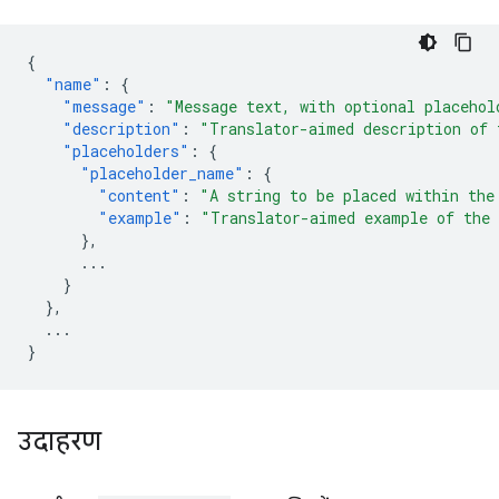
{
"name"
:
{
"message"
:
"Message text, with optional placehol
"description"
:
"Translator-aimed description of 
"placeholders"
:
{
"placeholder_name"
:
{
"content"
:
"A string to be placed within the
"example"
:
"Translator-aimed example of the 
},
...
}
},
...
}
उदाहरण