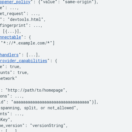
opener_policy
"
:
{"value": "same-origin"}
,
e"
:
 ...
,
et_request"
:
 ...
,
"
:
"devtools.html"
,
fingerprint"
:
 ...
,
:
[
{
...
}
]
,
nnectable
"
:
{
[
"*://*.example.com/*"
]
handlers
"
:
[
...
]
,
rovider_capabilities
"
:
{
e"
:
true
,
ounts"
:
true
,
network"
"
:
"http://path/to/homepage"
,
ions"
:
 ...
,
id"
:
"aaaaaaaaaaaaaaaaaaaaaaaaaaaaaaaa"
}
]
,
"spanning, split, or not_allowed"
,
ents"
:
 ...
,
cKey"
,
me_version"
:
"versionString"
,
"
:
[
...
]
,