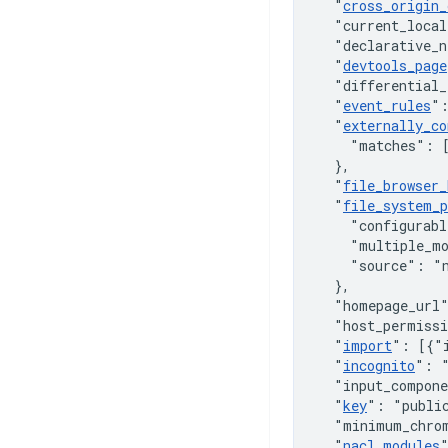
"
cross_origin_
"current_local
"declarative_n
"
devtools_page
"differential_
"
event_rules
"
"
externally_co
"matches"
:
}
,
"
file_browser_
"
file_system_p
"configurabl
"multiple_m
"source"
:
"
}
,
"homepage_url
"host_permiss
"
import
"
:
[
{
"
"
incognito
"
:
"input_compon
"
key
"
:
"publi
"minimum_chro
"
nacl_modules