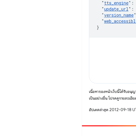
"
tts_engine
"
:
"
update_url
"
:
"
version_name
"
web_accessibl
}
เนื้อหาของหน้าเว็บนี้ได้รับอนุ
เป็นอย่างอื่น โปรดดูรายละเอียด
อัปเดตล่าสุด 2012-09-18 