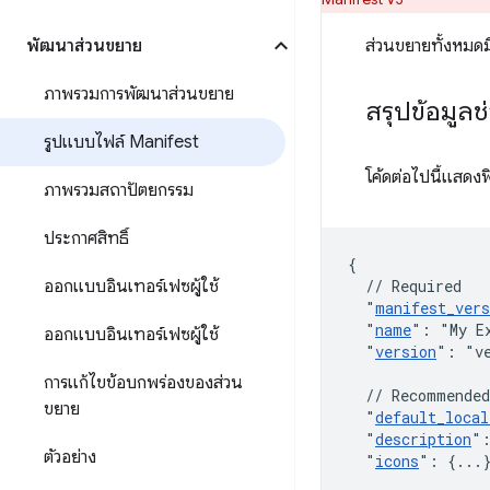
พัฒนาส่วนขยาย
ส่วนขยายทั้งหมด
ภาพรวมการพัฒนาส่วนขยาย
สรุปข้อมูลช
รูปแบบไฟล์ Manifest
โค้ดต่อไปนี้แสดงฟ
ภาพรวมสถาปัตยกรรม
ประกาศสิทธิ์
{
ออกแบบอินเทอร์เฟซผู้ใช้
// Required
"
manifest_vers
"
name
"
:
"My E
ออกแบบอินเทอร์เฟซผู้ใช้
"
version
"
:
"v
การแก้ไขข้อบกพร่องของส่วน
// Recommended
ขยาย
"
default_local
"
description
"
ตัวอย่าง
"
icons
"
:
{
...