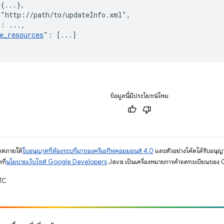
{
...
}
,
"http://path/to/updateInfo.xml"
,
"
:
 ...
,
e_resources
"
:
[
...
]
ข้อมูลนี้มีประโยชน์ไหม
ญาตภายใต้
ใบอนุญาตที่ต้องระบุที่มาของครีเอทีฟคอมมอนส์ 4.0
และตัวอย่างโค้ดได้รับอนุญ
ที่
นโยบายเว็บไซต์ Google Developers
Java เป็นเครื่องหมายการค้าจดทะเบียนของ O
UTC