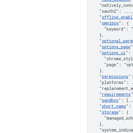
"natively_conn
"oauth2"
:
 ...
"
offline_enabl
"
omnibox
"
:
{
"keyword"
:
}
,
"
optional_perm
"
options_page
"
"
options_ui
"
:
"chrome_sty
"page"
:
"op
}
,
"
permissions
"
"platforms"
:
 
"replacement_w
"
requirements
"
sandbox
"
:
[
.
"
short_name
"
:
"
storage
"
:
{
"managed_sc
}
,
"system_indic