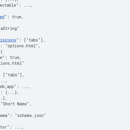
ectable"
:
 ...
,
,
ed
"
:
true
,
"aString"
issions
"
:
[
"tabs"
]
,
:
"options.html"
,
{
le"
:
true
,
tions.html"
:
[
"tabs"
]
,
...
,
eb_app"
:
 ...
,
"
:
{
...
}
,
..
]
,
"Short Name"
,
hema"
:
"schema.json"
ator"
:
 ...
,