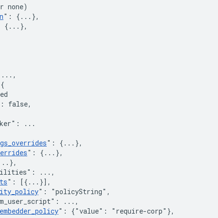
r none)
n
"
:
{
...
}
,
:
{
...
}
,
,
,
 ...
,
{
ed
:
false
,
ker"
:
 ...

gs_overrides
"
:
{
...
}
,
errides
"
:
{
...
}
,
...
}
,
ilities"
:
 ...
,
ts
"
:
[
{
...
}
]
,
ity_policy
"
:
"policyString"
,
m_user_script"
:
 ...
,
embedder_policy
"
:
{"value": "require-corp"}
,