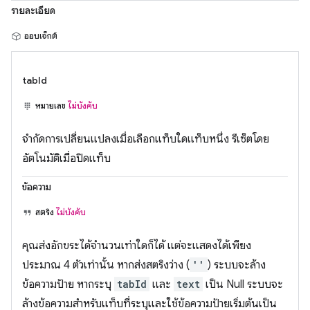
รายละเอียด
ออบเจ็กต์
tabId
หมายเลข
ไม่บังคับ
จำกัดการเปลี่ยนแปลงเมื่อเลือกแท็บใดแท็บหนึ่ง รีเซ็ตโดย
อัตโนมัติเมื่อปิดแท็บ
ข้อความ
สตริง
ไม่บังคับ
คุณส่งอักขระได้จำนวนเท่าใดก็ได้ แต่จะแสดงได้เพียง
ประมาณ 4 ตัวเท่านั้น หากส่งสตริงว่าง (
''
) ระบบจะล้าง
ข้อความป้าย หากระบุ
tabId
และ
text
เป็น Null ระบบจะ
ล้างข้อความสำหรับแท็บที่ระบุและใช้ข้อความป้ายเริ่มต้นเป็น