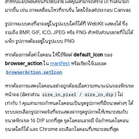
สำหรับแอปพลิเคชันที่เรียบง่าย แต่คุณสามารถสร้าง UI ที่ไดนามิก
มากขึ้น เช่น ภาพเคลื่อนไหวที่ราบรื่น โดยใช้องค์ประกอบ Canvas
รูปภาพแบบคงที่อาจอยู่ในรูปแบบใดก็ได้ที่ WebKit แสดงได้ ซึ่ง
รวมถึง BMP, GIF, ICO, JPEG หรือ PNG สำหรับส่วนขยายที่ไม่ได้
แพ็ก รูปภาพต้องอยู่ในรูปแบบ PNG
หากต้องการตั้งค่าไอคอน ให้ใช้ฟิลด์
default_icon
ของ
browser_action
ใน
manifest
หรือเรียกใช้เมธอด
browserAction.setIcon
หากต้องการแสดงไอคอนอย่างถูกต้องเมื่อความหนาแน่นของพิกเซล
หน้าจอ (อัตราส่วน
size_in_pixel / size_in_dip
) ไม่
เท่ากับ 1 คุณสามารถกำหนดไอคอนเป็นชุดรูปภาพที่มีขนาดต่างๆ ได้
ระบบจะเลือกรูปภาพจริงที่จะแสดงจากชุดรูปภาพให้เหมาะสมกับ
ขนาดพิกเซล 16 DIP มากที่สุด ชุดไอคอนอาจมี ข้อกำหนดไอคอน
ขนาดใดก็ได้ และ Chrome จะเลือกไอคอนที่เหมาะสมที่สุด