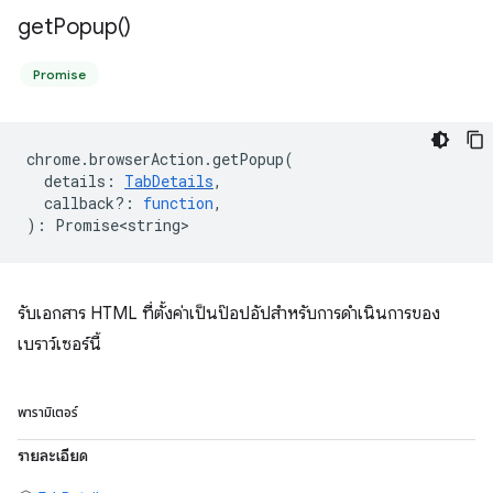
get
Popup(
)
Promise
chrome
.
browserAction
.
getPopup
(
details
:
TabDetails
,
callback?
:
function
,
)
:
Promise<string>
รับเอกสาร HTML ที่ตั้งค่าเป็นป๊อปอัปสำหรับการดำเนินการของ
เบราว์เซอร์นี้
พารามิเตอร์
รายละเอียด