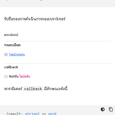
รับชื่อของการดำเนินการของเบราว์เซอร์
พารามิเตอร์
รายละเอียด
TabDetails
callback
ฟังก์ชัน
ไม่บังคับ
พารามิเตอร์
callback
มีลักษณะดังนี้
(
result
:
string
) =>
void