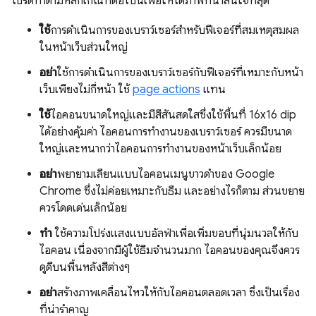
โปรดทําตามหลักเกณฑ์ต่อไปนี้เพื่อให้ได้ภาพที่น่าสนใจที่สุด
ใช้
การดำเนินการของเบราว์เซอร์สำหรับฟีเจอร์ที่สมเหตุสมผล
ในหน้าเว็บส่วนใหญ่
อย่า
ใช้การดำเนินการของเบราว์เซอร์กับฟีเจอร์ที่เหมาะกับหน้า
เว็บเพียงไม่กี่หน้า ใช้
page actions
แทน
ใช้
ไอคอนขนาดใหญ่และมีสีสันสดใสซึ่งใช้พื้นที่ 16x16 dip
ได้อย่างคุ้มค่า ไอคอนการทำงานของเบราว์เซอร์ ควรมีขนาด
ใหญ่และหนากว่าไอคอนการทำงานของหน้าเว็บเล็กน้อย
อย่า
พยายามเลียนแบบไอคอนเมนูขาวดำของ Google
Chrome ซึ่งไม่ค่อยเหมาะกับธีม และอย่างไรก็ตาม ส่วนขยาย
ควรโดดเด่นเล็กน้อย
ทำ
ใช้ความโปร่งแสงแบบอัลฟ่าเพื่อเพิ่มขอบที่นุ่มนวลให้กับ
ไอคอน เนื่องจากมีผู้ใช้ธีมจำนวนมาก ไอคอนของคุณจึงควร
ดูดีบนพื้นหลังสีต่างๆ
อย่า
สร้างภาพเคลื่อนไหวให้กับไอคอนตลอดเวลา ซึ่งเป็นเรื่อง
ที่น่ารำคาญ