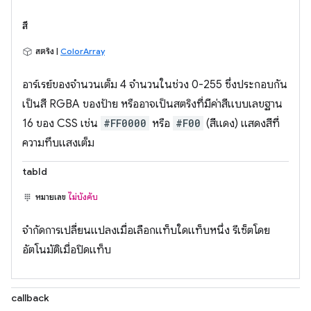
สี
สตริง |
ColorArray
อาร์เรย์ของจำนวนเต็ม 4 จำนวนในช่วง 0-255 ซึ่งประกอบกัน
เป็นสี RGBA ของป้าย หรืออาจเป็นสตริงที่มีค่าสีแบบเลขฐาน
16 ของ CSS เช่น
#FF0000
หรือ
#F00
(สีแดง) แสดงสีที่
ความทึบแสงเต็ม
tabId
หมายเลข
ไม่บังคับ
จำกัดการเปลี่ยนแปลงเมื่อเลือกแท็บใดแท็บหนึ่ง รีเซ็ตโดย
อัตโนมัติเมื่อปิดแท็บ
callback