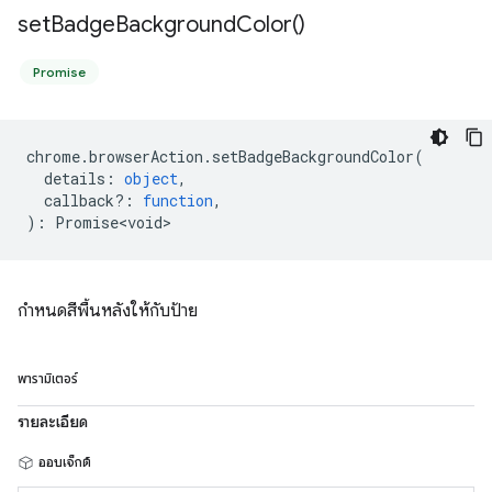
set
Badge
Background
Color(
)
Promise
chrome
.
browserAction
.
setBadgeBackgroundColor
(
details
:
object
,
callback?
:
function
,
)
:
Promise<void>
กำหนดสีพื้นหลังให้กับป้าย
พารามิเตอร์
รายละเอียด
ออบเจ็กต์