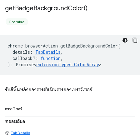
get
Badge
Background
Color(
)
Promise
chrome
.
browserAction
.
getBadgeBackgroundColor
(
details
:
TabDetails
,
callback?
:
function
,
)
:
Promise<
extensionTypes
.
ColorArray
>
รับสีพื้นหลังของการดำเนินการของเบราว์เซอร์
พารามิเตอร์
รายละเอียด
TabDetails