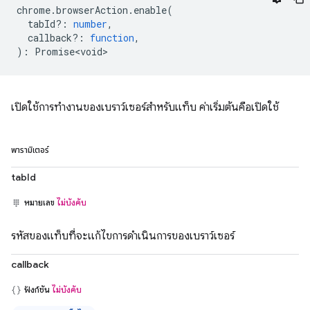
chrome
.
browserAction
.
enable
(
tabId?
:
number
,
callback?
:
function
,
)
:
Promise<void>
เปิดใช้การทำงานของเบราว์เซอร์สำหรับแท็บ ค่าเริ่มต้นคือเปิดใช้
พารามิเตอร์
tabId
หมายเลข
ไม่บังคับ
รหัสของแท็บที่จะแก้ไขการดำเนินการของเบราว์เซอร์
callback
ฟังก์ชัน
ไม่บังคับ