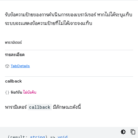
รับข้อความป้ายของการดำเนินการของเบราว์เซอร์ หากไม่ได้ระบุแท็บ
ระบบจะแสดงข้อความป้ายที่ไม่ได้เจาะจงแท็บ
พารามิเตอร์
รายละเอียด
TabDetails
callback
ฟังก์ชัน
ไม่บังคับ
พารามิเตอร์
callback
มีลักษณะดังนี้
(
result
:
string
) =>
void