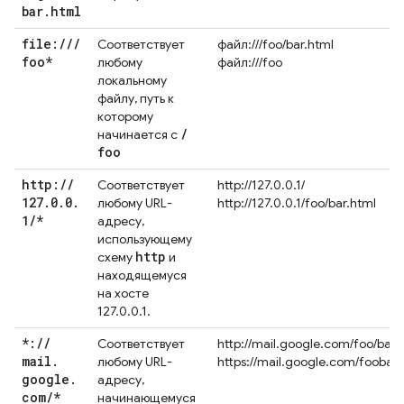
bar
.
html
file:
/
/
/
Соответствует
файл:///foo/bar.html
foo*
любому
файл:///foo
локальному
файлу, путь к
которому
/
начинается с
foo
http:
/
/
Соответствует
http://127.0.0.1/
127
.
0
.
0
.
любому URL-
http://127.0.0.1/foo/bar.html
1
/
*
адресу,
использующему
http
схему
и
находящемуся
на хосте
127.0.0.1.
*:
/
/
Соответствует
http://mail.google.com/foo/baz/
mail
.
любому URL-
https://mail.google.com/foobar
google
.
адресу,
com
/
*
начинающемуся