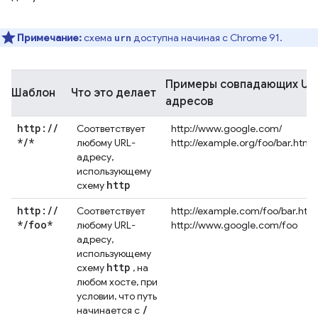
Примечание:
схема
доступна начиная с Chrome 91.
urn
Примеры совпадающих UR
Шаблон
Что это делает
адресов
http:
/
/
Соответствует
http://www.google.com/
*
/
*
любому URL-
http://example.org/foo/bar.html
адресу,
использующему
http
схему
http:
/
/
Соответствует
http://example.com/foo/bar.htm
*
/
foo*
любому URL-
http://www.google.com/foo
адресу,
использующему
http
схему
, на
любом хосте, при
условии, что путь
/
начинается с