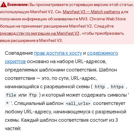
Внимание:
Вы просматриваете устаревшую версию этой статьи,
использующую Manifest V2. См.
Manifest V3 — Match patterns
для
получения информации об эквиваленте MV3. Chrome Web Store
больше не принимает расширения Manifest V2. Следуйте
руководству по миграции на Manifest V3
, чтобы преобразовать
ваше расширение в Manifest V3.
Совпадение
прав доступа к хосту
и
содержимого
скриптов
основано на наборе URL-адресов,
определяемых шаблонами соответствия. Шаблон
соответствия — это, по сути, URL-адрес,
начинающийся с разрешенной схемы (
http
,
https
,
file
или
ftp
) и который может содержать символы '
*
'. Специальный шаблон
<all_urls>
соответствует
любому URL-адресу, начинающемуся с разрешенной
схемы. Каждый шаблон соответствия состоит из 3
частей: