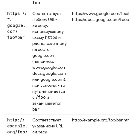
foo
https:
/
/
Соответствует
https://www.google.com/foo/ba
*
.
любому URL-
https://docs.google.com/foobar
google
.
адресу,
com
/
использующему
foo*bar
https
схему
и
расположенному
на хосте
google.com
(например,
www.google.com,
docs.google.com
или google.com),
при условии, что
путь начинается
/
foo
с
и
заканчивается
bar
http:
/
/
Соответствует
http://example.org/foo/bar.html
example
.
указанному URL-
org
/
foo
/
адресу