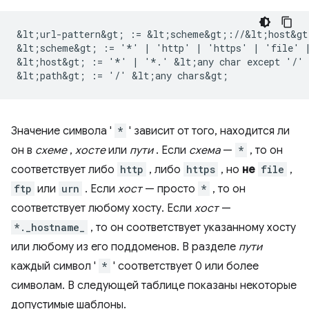
&lt;url-pattern&gt; := &lt;scheme&gt;://&lt;host&gt
&lt;scheme&gt; := '*' | 'http' | 'https' | 'file' |
&lt;host&gt; := '*' | '*.' &lt;any char except '/' 
Значение символа '
*
' зависит от того, находится ли
он в
схеме
,
хосте
или
пути
. Если
схема
—
*
, то он
соответствует либо
http
, либо
https
, но
не
file
,
ftp
или
urn
. Если
хост
— просто
*
, то он
соответствует любому хосту. Если
хост
—
*._hostname_
, то он соответствует указанному хосту
или любому из его поддоменов. В разделе
пути
каждый символ '
*
' соответствует 0 или более
символам. В следующей таблице показаны некоторые
допустимые шаблоны.