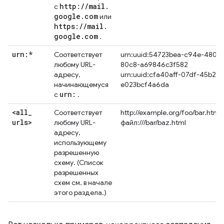
http:
/
/
mail
.
с
google
.
com
или
https:
/
/
mail
.
google
.
com
.
urn:*
Соответствует
urn:uuid:54723bea-c94e-480e-
любому URL-
80c8-a69846c3f582
адресу,
urn:uuid:cfa40aff-07df-45b2-9
начинающемуся
e023bcf4a6da
urn:
с
.
<all
_
Соответствует
http://example.org/foo/bar.html
urls>
любому URL-
файл:///bar/baz.html
адресу,
использующему
разрешенную
схему. (Список
разрешенных
схем см. в начале
этого раздела.)