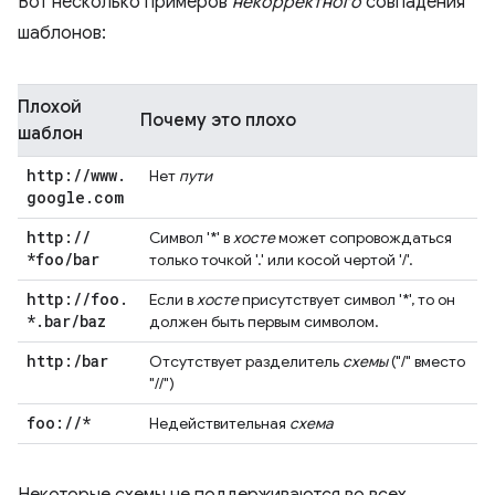
Вот несколько примеров
некорректного
совпадения
шаблонов:
Плохой
Почему это плохо
шаблон
http:
/
/
www
.
Нет
пути
google
.
com
http:
/
/
Символ '*' в
хосте
может сопровождаться
*foo
/
bar
только точкой '.' или косой чертой '/'.
http:
/
/
foo
.
Если в
хосте
присутствует символ '*', то он
*
.
bar
/
baz
должен быть первым символом.
http:
/
bar
Отсутствует разделитель
схемы
("/" вместо
"//")
foo:
/
/
*
Недействительная
схема