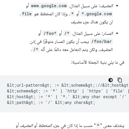
المضيف
: على سبيل المثال،
www.google.com
أو
*.google.com
أو
*
، وإذا كان المخطط هو
file
،
لن يكون هناك جزء
مضيف
المسار
: على سبيل المثال،
/*
أو
/foo*
أو
/foo/bar
يجب أن يكون المسار متوفّرًا في إذن
المضيف، ولكن يتم التعامل معه دائمًا على أنّه
/*
.
في ما يلي بنية الجملة الأساسية:
&lt;url-pattern&gt; := &lt;scheme&gt;://&lt;host&gt
&lt;scheme&gt; := '*' | 'http' | 'https' | 'file' |
&lt;host&gt; := '*' | '*.' &lt;any char except '/' 
يختلف معنى "
*
" حسب ما إذا كان في جزء
المخطط
أو
المضيف
أو