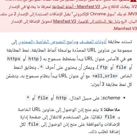
V2. يمكنك الاطّلاع على
Manifest V3 - أنماط المطابقة
لمعرفة ما يعادلها في الإصدار
MV3. لم يعُد "سوق Chrome الإلكتروني" يقبل الإضافات المستنِدة إلى الإصدار 2 من ملف
البيان. اتّبِع
دليل نقل البيانات إلى الإصدار Manifest V3
لتحويل الإضافة إلى الإصدار
Manifest V3.
تستند مطابقة
أذونات المضيف
و
برامج النصوص الخاصة بالمحتوى
إلى
مجموعة من عناوين URL المحدّدة بواسطة أنماط المطابقة. نمط المطابقة
هو في الأساس عنوان URL يبدأ بمخطط مسموح به (
http
أو
https
أو
file
أو
ftp
)، ويمكن أن يحتوي على أحرف
*
. يتطابق النمط
الخاص
<all_urls>
مع أي عنوان URL يبدأ بنظام مسموح به. يتضمّن
كل نمط مطابقة 3 أجزاء:
scheme
: على سبيل المثال،
http
أو
file
أو
*
ملاحظة:
لا يتم منح إذن الوصول إلى عناوين URL الخاصة
بـ
file
تلقائيًا. على المستخدم الانتقال إلى صفحة إدارة
الإضافات والموافقة على منح إذن الوصول إلى
file
لكل
إضافة تطلب ذلك.