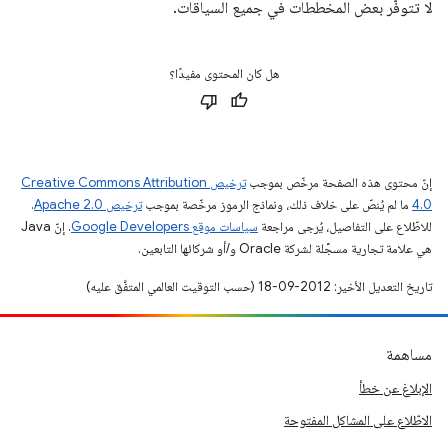
لا تتوفّر بعض المخططات في جميع السياقات.
هل كان المحتوى مفيدًا؟
إنّ محتوى هذه الصفحة مرخّص بموجب
ترخيص Creative Commons Attribution
4.0‏
ما لم يُنصّ على خلاف ذلك، ونماذج الرموز مرخّصة بموجب
ترخيص Apache 2.0‏
.
للاطّلاع على التفاصيل، يُرجى مراجعة
سياسات موقع Google Developers‏
. إنّ Java
هي علامة تجارية مسجَّلة لشركة Oracle و/أو شركائها التابعين.
تاريخ التعديل الأخير: 2012-09-18 (حسب التوقيت العالمي المتفَّق عليه)
مساهمة
الإبلاغ عن خطأ
الاطّلاع على المشاكل المفتوحة