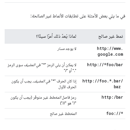
في ما يلي بعض الأمثلة على تطابقات الأنماط
غير الصالحة
:
نمط غير صالح
لماذا يُعدّ ذلك أمرًا سيئًا؟
http:
/
/
www
.
لا يوجد
مسار
google
.
com
http:
/
/
*foo
/
bar
لا يمكن أن يلي الرمز "*" في
المضيف
سوى الرمز
"‎." أو "/"
http:
/
/
foo
.
*
.
bar
/
إذا كان الحرف "*" في
المضيف
، يجب أن يكون
baz
الحرف الأول
http:
/
bar
رمز فاصل
المخطط
غير متوفّر (يجب أن يكون
"/" هو "//")
foo:
/
/
*
المخطط
غير صالح