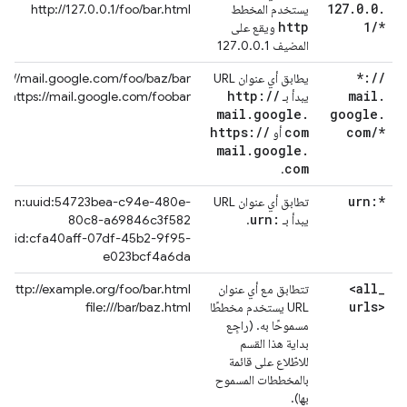
127
.
0
.
0
.
يستخدم المخطط
http://127.0.0.1/foo/bar.html
http
1
/
*
ويقع على
المضيف 127.0.0.1
*:
/
/
يطابق أي عنوان URL
tp://mail.google.com/foo/baz/bar
http:
/
/
mail
.
يبدأ بـ
https://mail.google.com/foobar
mail
.
google
.
google
.
https:
/
/
com
com
/
*
أو
mail
.
google
.
com
.
urn:*
تطابق أي عنوان URL
urn:uuid:54723bea-c94e-480e-
urn:
يبدأ بـ
.
80c8-a69846c3f582
:uuid:cfa40aff-07df-45b2-9f95-
e023bcf4a6da
<all
_
تتطابق مع أي عنوان
http://example.org/foo/bar.html
urls>
URL يستخدم مخططًا
file:///bar/baz.html
مسموحًا به. (راجِع
بداية هذا القسم
للاطّلاع على قائمة
بالمخططات المسموح
بها).