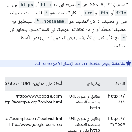
المسار
. إذا كان
المخطط
هو
*
، سيتطابق مع
http
أو
https
،
وليس
file
أو
ftp
أو
urn
. إذا كان
المضيف
هو
*
فقط، سيتم تطبيقه
على أي مضيف. إذا كان
المضيف
هو
*._hostname_
، سيتطابق مع
المضيف المحدّد أو أي من نطاقاته الفرعية. في قسم
المسار
، يتطابق كل
'
*
' مع 0 أو أكثر من الأحرف. يعرض الجدول التالي بعض الأنماط
الصالحة.
ملاحظة:
يتوفّر المخطط
منذ الإصدار 91 من Chrome.
urn
النمط
وظيفتها
أمثلة على عناوين URL المتطابقة
http:
/
/
يطابق أي عنوان URL
http://www.google.com/
*
/
*
يستخدم المخطط
http://example.org/foo/bar.html
http
http:
/
/
يطابق أي عنوان URL
http://example.com/foo/bar.html
*
/
foo*
يستخدم المخطط
http://www.google.com/foo
http
على أي مضيف،