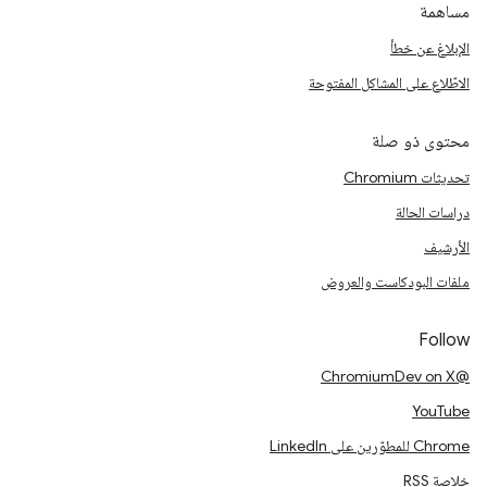
مساهمة
الإبلاغ عن خطأ
الاطّلاع على المشاكل المفتوحة
محتوى ذو صلة
تحديثات Chromium
دراسات الحالة
الأرشيف
ملفات البودكاست والعروض
Follow
@ChromiumDev on X
YouTube
Chrome للمطوّرين على LinkedIn
خلاصة RSS