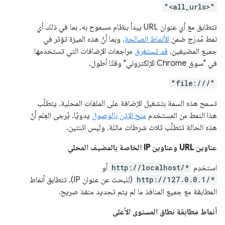
"<all_urls>"
تتطابق مع أي عنوان URL يبدأ بنظام مسموح به، بما في ذلك أي
نمط مُدرَج ضمن
الأنماط الصالحة
. وبما أنّ هذه الميزة تؤثر في
جميع المضيفين،
قد تستغرق
مراجعات الإضافات التي تستخدمها
في "سوق Chrome الإلكتروني" وقتًا أطول.
"file:///"
تسمح هذه السمة بتشغيل الإضافة على الملفات المحلية. يتطلّب
هذا النمط من المستخدم
منح الإذن بالوصول
يدويًا. يُرجى العِلم أنّ
هذه الحالة تتطلّب ثلاث شرطات مائلة، وليس اثنتين.
عناوين URL وعناوين IP الخاصة بالمضيف المحلي
استخدِم
http://localhost/*
أو
http://127.0.0.1/*
(للبحث عن عنوان IP). تتطابق أنماط
المطابقة مع جميع المنافذ ما لم يتم تحديد منفذ صريح.
أنماط مطابقة نطاق المستوى الأعلى