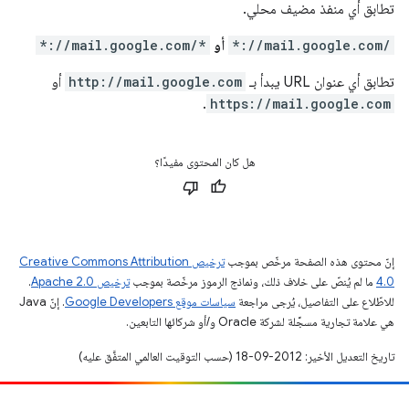
تطابق أي منفذ مضيف محلي.
*://mail.google.com/
أو
*://mail.google.com/*
تطابق أي عنوان URL يبدأ بـ
http://mail.google.com
أو
.
https://mail.google.com
هل كان المحتوى مفيدًا؟
إنّ محتوى هذه الصفحة مرخّص بموجب
ترخيص Creative Commons Attribution
4.0‏
ما لم يُنصّ على خلاف ذلك، ونماذج الرموز مرخّصة بموجب
ترخيص Apache 2.0‏
.
للاطّلاع على التفاصيل، يُرجى مراجعة
سياسات موقع Google Developers‏
. إنّ Java
هي علامة تجارية مسجَّلة لشركة Oracle و/أو شركائها التابعين.
تاريخ التعديل الأخير: 2012-09-18 (حسب التوقيت العالمي المتفَّق عليه)