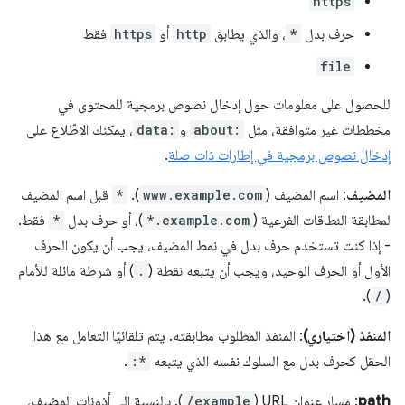
https
حرف بدل
*
، والذي يطابق
http
أو
https
فقط
file
للحصول على معلومات حول إدخال نصوص برمجية للمحتوى في
مخططات غير متوافقة، مثل
about:
و
data:
، يمكنك الاطّلاع على
إدخال نصوص برمجية في إطارات ذات صلة
.
المضيف
: اسم المضيف (
www.example.com
).
*
قبل اسم المضيف
لمطابقة النطاقات الفرعية (
*.example.com
)، أو حرف بدل
*
فقط.
- إذا كنت تستخدم حرف بدل في نمط المضيف، يجب أن يكون الحرف
الأول أو الحرف الوحيد، ويجب أن يتبعه نقطة (
.
) أو شرطة مائلة للأمام
).
/
(
المنفذ (اختياري)
: المنفذ المطلوب مطابقته. يتم تلقائيًا التعامل مع هذا
الحقل كحرف بدل مع السلوك نفسه الذي يتبعه
:*
.
path
: مسار عنوان URL (
/example
). بالنسبة إلى أذونات المضيف،