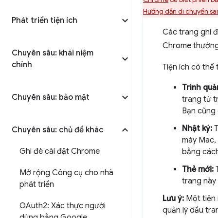
Hướng dẫn di chuyển sa
Phát triển tiện ích
Các trang ghi 
Chrome thường 
Chuyên sâu: khái niệm
chính
Tiện ích có thể
Trình quả
Chuyên sâu: bảo mật
trang từ 
Bạn cũng 
Nhật ký:
T
Chuyên sâu: chủ đề khác
máy Mac, 
Ghi đè cài đặt Chrome
bằng các
Thẻ mới:
T
Mở rộng Công cụ cho nhà
trang này
phát triển
Lưu ý:
Một tiện 
OAuth2: Xác thực người
quản lý dấu tra
dùng bằng Google