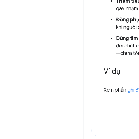
Thêm tiêu
gây nhầm l
Đừng phụ 
khi người
Đừng tìm
đôi chút 
—chưa tồn
Ví dụ
Xem phần
ghi 