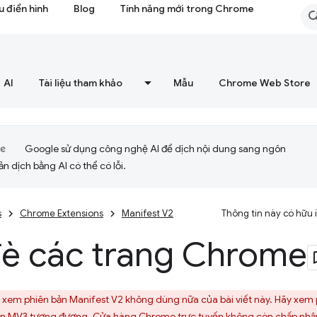
 điển hình
Blog
Tính năng mới trong Chrome
AI
Tài liệu tham khảo
Mẫu
Chrome Web Store
Google sử dụng công nghệ AI để dịch nội dung sang ngôn
ản dịch bằng AI có thể có lỗi.
s
Chrome Extensions
Manifest V2
Thông tin này có hữu
đè các trang Chrome
xem phiên bản Manifest V2 không dùng nữa của bài viết này. Hãy xem
ản MV3 tương đương. Cửa hàng Chrome trực tuyến không còn chấp nhận 