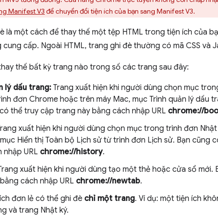
ng Manifest V3
để chuyển đổi tiện ích của bạn sang Manifest V3.
đè là một cách để thay thế một tệp HTML trong tiện ích của 
cung cấp. Ngoài HTML, trang ghi đè thường có mã CSS và Ja
 thay thế bất kỳ trang nào trong số các trang sau đây:
n lý dấu trang:
Trang xuất hiện khi người dùng chọn mục trong
trình đơn Chrome hoặc trên máy Mac, mục Trình quản lý dấu tr
có thể truy cập trang này bằng cách nhập URL
chrome://bo
rang xuất hiện khi người dùng chọn mục trong trình đơn Nhật
mục Hiển thị Toàn bộ Lịch sử từ trình đơn Lịch sử. Bạn cũng c
h nhập URL
chrome://history
.
rang xuất hiện khi người dùng tạo một thẻ hoặc cửa sổ mới. 
 bằng cách nhập URL
chrome://newtab
.
ích đơn lẻ có thể ghi đè
chỉ một trang
. Ví dụ: một tiện ích kh
ng và trang Nhật ký.