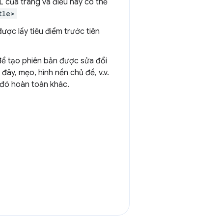
 của trang và điều này có thể
tle>
ược lấy tiêu điểm trước tiên
để tạo phiên bản được sửa đổi
ây, mẹo, hình nền chủ đề, v.v.
 đó hoàn toàn khác.