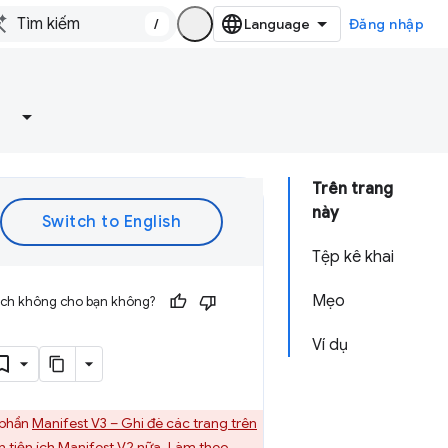
/
Đăng nhập
Trên trang
này
Tệp kê khai
Mẹo
 ích không cho bạn không?
Ví dụ
 phần
Manifest V3 – Ghi đè các trang trên
tiện ích Manifest V2 nữa. Làm theo