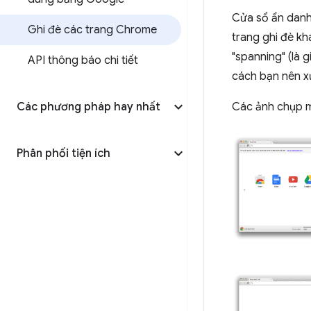
Cửa sổ ẩn danh 
Ghi đè các trang Chrome
trang ghi đè kh
"spanning" (là g
API thông báo chi tiết
cách bạn nên xử
Các phương pháp hay nhất
Các ảnh chụp mà
Phân phối tiện ích