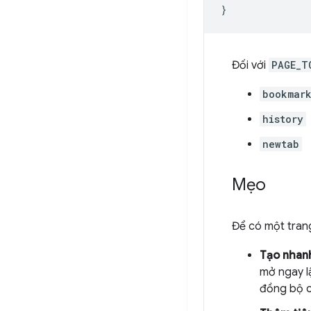
Đối với
PAGE_T
bookmar
history
newtab
Mẹo
Để có một trang
Tạo nhanh
mở ngay lậ
đồng bộ c