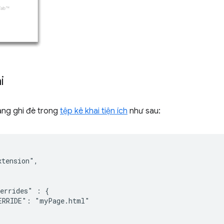
i
ang ghi đè trong
tệp kê khai tiện ích
như sau:
tension",

errides" : {

ERRIDE": "myPage.html"
