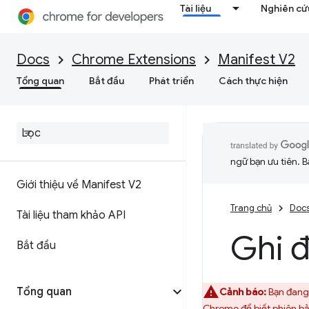
Tài liệu
Nghiên cứu
Docs
Chrome Extensions
Manifest V2
Tổng quan
Bắt đầu
Phát triển
Cách thực hiện
ngữ bạn ưu tiên. B
Giới thiệu về Manifest V2
Trang chủ
Doc
Tài liệu tham khảo API
Ghi 
Bắt đầu
Tổng quan
Cảnh báo:
Bạn đang 
Chrome
để biết phiên b