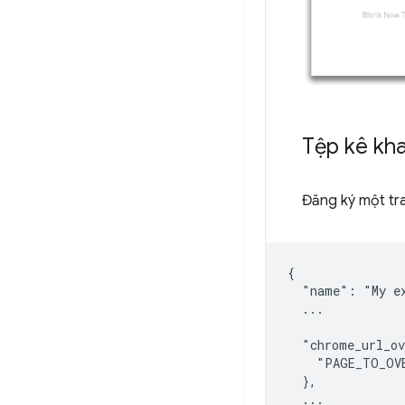
Tệp kê kha
Đăng ký một tr
{

  "name": "My ex
  ...

  "chrome_url_ov
    "PAGE_TO_OV
  },

  ...
