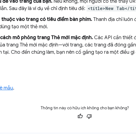
 đề vào trang của bạn.
Nếu không, mọi người có thể thấy URL
ẫn. Sau đây là ví dụ về chỉ định tiêu đề:
<title>New Tab</ti
thuộc vào trang có tiêu điểm bàn phím.
Thanh địa chỉ luôn đ
 dùng tạo một thẻ mới.
 cách mô phỏng trang Thẻ mới mặc định.
Các API cần thiết 
của trang Thẻ mới mặc định—với trang, các trang đã đóng gần đ
 tại. Cho đến chúng làm, bạn nên cố gắng tạo ra một điều gì
đè mẫu
.
Thông tin này có hữu ích không cho bạn không?