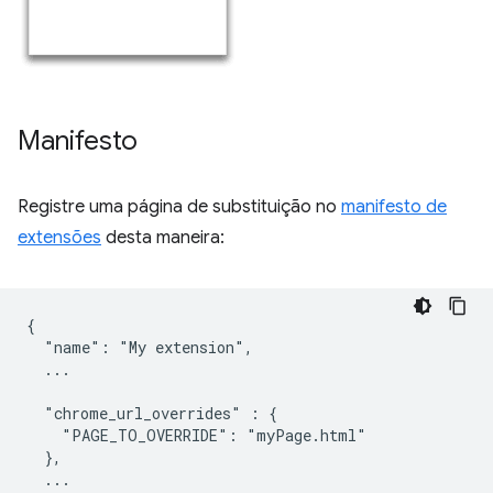
Manifesto
Registre uma página de substituição no
manifesto de
extensões
desta maneira:
{

  "name": "My extension",

  ...

  "chrome_url_overrides" : {

    "PAGE_TO_OVERRIDE": "myPage.html"

  },

  ...
