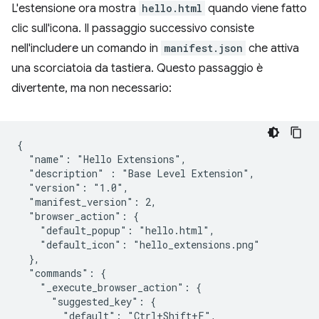
L'estensione ora mostra
hello.html
quando viene fatto
clic sull'icona. Il passaggio successivo consiste
nell'includere un comando in
manifest.json
che attiva
una scorciatoia da tastiera. Questo passaggio è
divertente, ma non necessario:
{

  "name": "Hello Extensions",

  "description" : "Base Level Extension",

  "version": "1.0",

  "manifest_version": 2,

  "browser_action": {

    "default_popup": "hello.html",

    "default_icon": "hello_extensions.png"

  },

  "commands": {

    "_execute_browser_action": {

      "suggested_key": {

        "default": "Ctrl+Shift+F",
