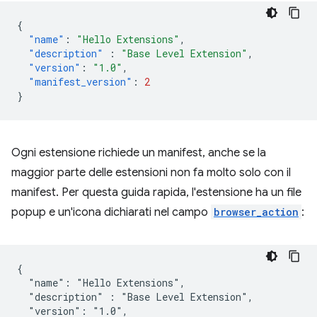
{
"name"
:
"Hello Extensions"
,
"description"
:
"Base Level Extension"
,
"version"
:
"1.0"
,
"manifest_version"
:
2
}
Ogni estensione richiede un manifest, anche se la
maggior parte delle estensioni non fa molto solo con il
manifest. Per questa guida rapida, l'estensione ha un file
popup e un'icona dichiarati nel campo
browser_action
:
{

  "name": "Hello Extensions",

  "description" : "Base Level Extension",

  "version": "1.0",
