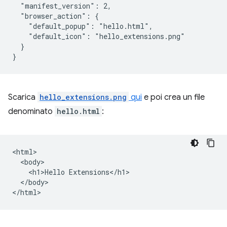
  "manifest_version": 2,

  "browser_action": {

    "default_popup": "hello.html",

    "default_icon": "hello_extensions.png"

  }

Scarica
hello_extensions.png
qui
e poi crea un file
denominato
hello.html
:
<html>

  <body>

    <h1>Hello Extensions</h1>

  </body>
