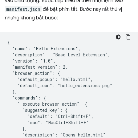
vào biểu tượng. Bước tiếp theo là thêm một lệnh vào
manifest.json
để bật phím tắt. Bước này rất thú vị
nhưng không bắt buộc:
{

  "name": "Hello Extensions",

  "description" : "Base Level Extension",

  "version": "1.0",

  "manifest_version": 2,

  "browser_action": {

    "default_popup": "hello.html",

    "default_icon": "hello_extensions.png"

  },

  "commands": {

    "_execute_browser_action": {

      "suggested_key": {

        "default": "Ctrl+Shift+F",

        "mac": "MacCtrl+Shift+F"

      },

      "description": "Opens hello.html"
