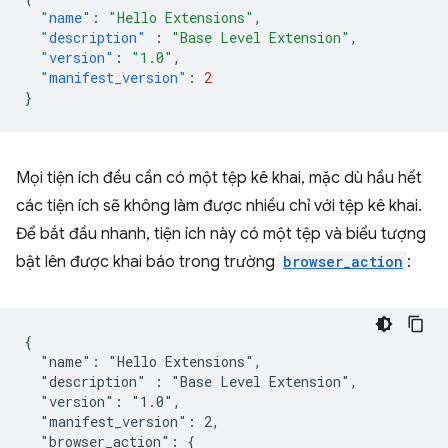
"name"
:
"Hello Extensions"
,
"description"
:
"Base Level Extension"
,
"version"
:
"1.0"
,
"manifest_version"
:
2
}
Mọi tiện ích đều cần có một tệp kê khai, mặc dù hầu hết
các tiện ích sẽ không làm được nhiều chỉ với tệp kê khai.
Để bắt đầu nhanh, tiện ích này có một tệp và biểu tượng
bật lên được khai báo trong trường
browser_action
:
{

  "name": "Hello Extensions",

  "description" : "Base Level Extension",

  "version": "1.0",

  "manifest_version": 2,

  "browser_action": {
