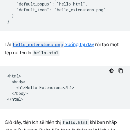
    "default_popup": "hello.html",

    "default_icon": "hello_extensions.png"

  }

Tải
hello_extensions.png
xuống tại đây
rồi tạo một
tệp có tên là
hello.html
:
<html>

  <body>

    <h1>Hello Extensions</h1>

  </body>

Giờ đây, tiện ích sẽ hiển thị
hello.html
khi bạn nhấp