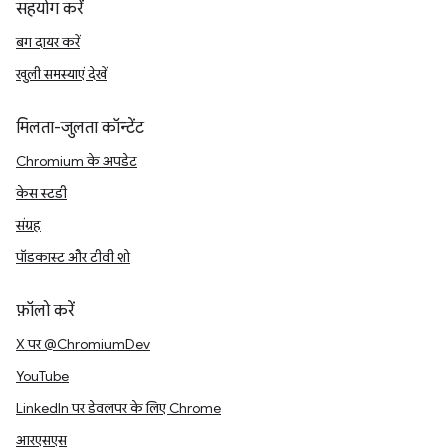
सहयोग करें
बग दायर करें
खुली समस्याएं देखें
मिलता-जुलता कॉन्टेंट
Chromium के अपडेट
केस स्टडी
संग्रह
पॉडकास्ट और टीवी शो
फ़ॉलो करें
X पर @ChromiumDev
YouTube
LinkedIn पर डेवलपर के लिए Chrome
आरएसएस