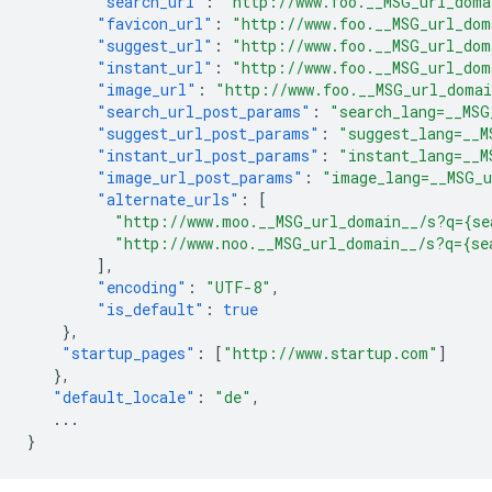
"search_url"
:
"http://www.foo.__MSG_url_doma
"favicon_url"
:
"http://www.foo.__MSG_url_dom
"suggest_url"
:
"http://www.foo.__MSG_url_dom
"instant_url"
:
"http://www.foo.__MSG_url_dom
"image_url"
:
"http://www.foo.__MSG_url_doma
"search_url_post_params"
:
"search_lang=__MSG
"suggest_url_post_params"
:
"suggest_lang=__M
"instant_url_post_params"
:
"instant_lang=__M
"image_url_post_params"
:
"image_lang=__MSG_
"alternate_urls"
:
[
"http://www.moo.__MSG_url_domain__/s?q={se
"http://www.noo.__MSG_url_domain__/s?q={se
],
"encoding"
:
"UTF-8"
,
"is_default"
:
true
},
"startup_pages"
:
[
"http://www.startup.com"
]
},
"default_locale"
:
"de"
,
...
}