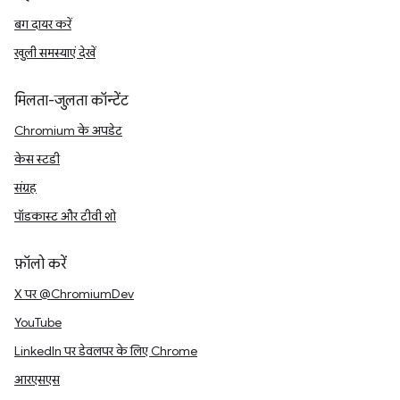
बग दायर करें
खुली समस्याएं देखें
मिलता-जुलता कॉन्टेंट
Chromium के अपडेट
केस स्टडी
संग्रह
पॉडकास्ट और टीवी शो
फ़ॉलो करें
X पर @ChromiumDev
YouTube
LinkedIn पर डेवलपर के लिए Chrome
आरएसएस