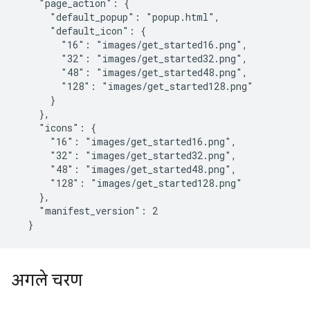
    "page_action": {

      "default_popup": "popup.html",

      "default_icon": {

        "16": "images/get_started16.png",

        "32": "images/get_started32.png",

        "48": "images/get_started48.png",

        "128": "images/get_started128.png"

      }

    },

    "icons": {

      "16": "images/get_started16.png",

      "32": "images/get_started32.png",

      "48": "images/get_started48.png",

      "128": "images/get_started128.png"

    },

    "manifest_version": 2

अगले चरण