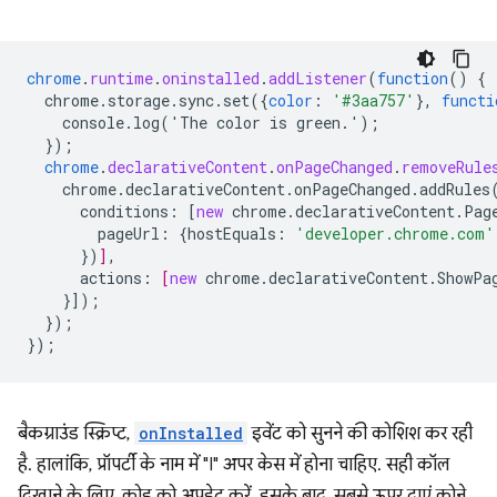
chrome
.
runtime
.
oninstalled
.
addListener
(
function
()
{
chrome.storage.sync.set({
color
:
'#3aa757'
}
,
functi
console.log('The
color
is
green.')
;
}
);
chrome
.
declarativeContent
.
onPageChanged
.
removeRule
chrome.declarativeContent.onPageChanged.addRules
conditions
:
[
new
chrome.declarativeContent.Pag
pageUrl
:
{
hostEquals
:
'developer.chrome.com'
})
]
,
actions
:
[
new
chrome.declarativeContent.ShowPa
}
]);
}
);
}
);
बैकग्राउंड स्क्रिप्ट,
onInstalled
इवेंट को सुनने की कोशिश कर रही
है. हालांकि, प्रॉपर्टी के नाम में "I" अपर केस में होना चाहिए. सही कॉल
दिखाने के लिए, कोड को अपडेट करें. इसके बाद, सबसे ऊपर दाएं कोने