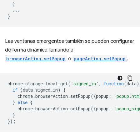
}
...
}
Las ventanas emergentes también se pueden configurar
de forma dinámica llamando a
browserAction.setPopup
o
pageAction.setPopup
.
chrome
.
storage
.
local
.
get
(
'signed_in'
,
function
(
data
)
if
(
data
.
signed_in
)
{
chrome
.
browserAction
.
setPopup
({
popup
:
'popup.htm
}
else
{
chrome
.
browserAction
.
setPopup
({
popup
:
'popup_sig
}
});