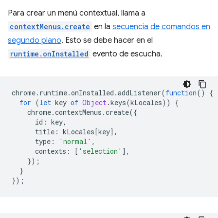
Para crear un menú contextual, llama a
contextMenus.create
en la
secuencia de comandos en
segundo plano
. Esto se debe hacer en el
runtime.onInstalled
evento de escucha.
chrome
.
runtime
.
onInstalled
.
addListener
(
function
()
{
for
(
let
key
of
Object
.
keys
(
kLocales
))
{
chrome
.
contextMenus
.
create
({
id
:
key
,
title
:
kLocales
[
key
],
type
:
'normal'
,
contexts
:
[
'selection'
],
});
}
});