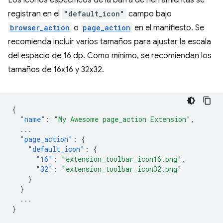
Los íconos específicos de la barra de herramientas se
registran en el
"default_icon"
campo bajo
browser_action
o
page_action
en el manifiesto. Se
recomienda incluir varios tamaños para ajustar la escala
del espacio de 16 dp. Como mínimo, se recomiendan los
tamaños de 16x16 y 32x32.
{
"name"
:
"My Awesome page_action Extension"
,
...
"page_action"
:
{
"default_icon"
:
{
"16"
:
"extension_toolbar_icon16.png"
,
"32"
:
"extension_toolbar_icon32.png"
}
}
...
}