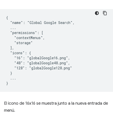
{

  "name": "Global Google Search",

  ...

  "permissions": [

    "contextMenus",

    "storage"

  ],

  "icons": {

    "16": "globalGoogle16.png",

    "48": "globalGoogle48.png",

    "128": "globalGoogle128.png"

  }

  ...

El ícono de 16x16 se muestra junto a la nueva entrada de
menú.