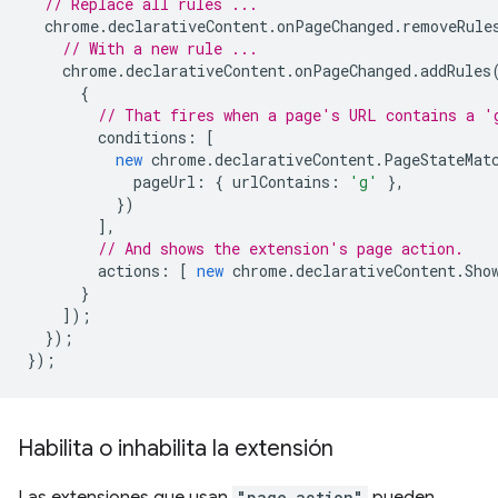
// Replace all rules ...
chrome
.
declarativeContent
.
onPageChanged
.
removeRule
// With a new rule ...
chrome
.
declarativeContent
.
onPageChanged
.
addRules
{
// That fires when a page's URL contains a '
conditions
:
[
new
chrome
.
declarativeContent
.
PageStateMat
pageUrl
:
{
urlContains
:
'g'
},
})
],
// And shows the extension's page action.
actions
:
[
new
chrome
.
declarativeContent
.
Sho
}
]);
});
});
Habilita o inhabilita la extensión
"page_action"