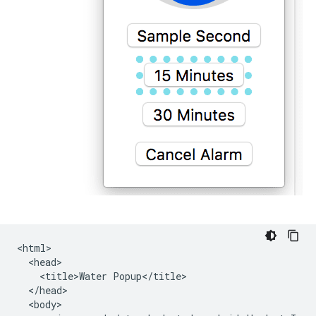
<html>

  <head>

    <title>Water Popup</title>

  </head>

  <body>
