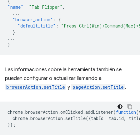
{
"name"
:
"Tab Flipper"
,
...
"browser_action"
:
{
"default_title"
:
"Press Ctrl(Win)/Command(Mac)+
}
...
}
Las informaciones sobre la herramienta también se
pueden configurar o actualizar llamando a
browserAction.setTitle
y
pageAction.setTitle
.
chrome
.
browserAction
.
onClicked
.
addListener
(
function
(
chrome
.
browserAction
.
setTitle
({
tabId
:
tab
.
id
,
titl
});