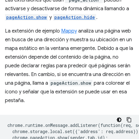
Las extensiones que usan
pueden
activarse y desactivarse de forma dinámica llamando a
pageAction.show
y
pageAction.hide
.
La extensión de ejemplo
Mappy
analiza una página web
en busca de una dirección y muestra su ubicación en un
mapa estático en la ventana emergente
. Debido a que la
extensión depende del contenido de la página, no
puede declarar reglas para predecir qué páginas serán
relevantes. En cambio, si se encuentra una dirección en
una página, llama a
pageAction.show
para colorear el
ícono y señalar que la extensión se puede usar en esa
pestaña.
chrome
.
runtime
.
onMessage
.
addListener
(
function
(
req
,
s
chrome
.
storage
.
local
.
set
({
'
address
'
:
req
.
address
})
chrome
.
pageAction
.
show
(
sender
.
tab
.
id
);