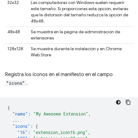
32x32
Las computadoras con Windows suelen requerir
este tamaño. Si proporcionas esta opción, evitarás
que la distorsión del tamaño reduzca la opción de
48x48.
48x48
Se muestra en la página de administración de
extensiones
128x128
Se muestra durante la instalación y en Chrome
Web Store
Registra los íconos en el manifiesto en el campo
"icons"
.
{
"name"
:
"My Awesome Extension"
,
...
"icons"
:
{
"16"
:
"extension_icon16.png"
,