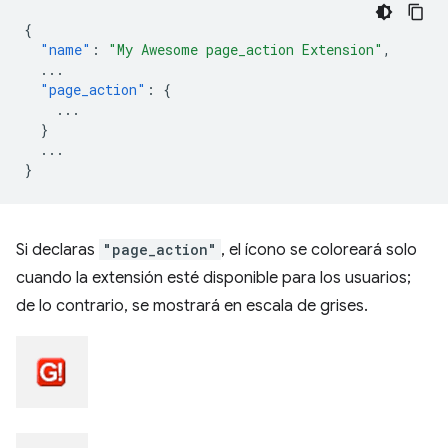
{
"name"
:
"My Awesome page_action Extension"
,
...
"page_action"
:
{
...
}
...
}
Si declaras
"page_action"
, el ícono se coloreará solo
cuando la extensión esté disponible para los usuarios;
de lo contrario, se mostrará en escala de grises.