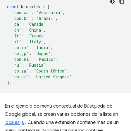
const
kLocales
=
{
'com.au'
:
'Australia'
,
'com.br'
:
'Brazil'
,
'ca'
:
'Canada'
,
'cn'
:
'China'
,
'fr'
:
'France'
,
'it'
:
'Italy'
,
'co.in'
:
'India'
,
'co.jp'
:
'Japan'
,
'com.ms'
:
'Mexico'
,
'ru'
:
'Russia'
,
'co.za'
:
'South Africa'
,
'co.uk'
:
'United Kingdom'
};
En el ejemplo de menú contextual de Búsqueda de
Google global, se crean varias opciones de la lista en
locales.js
. Cuando una extensión contiene más de un
menú contextual, Google Chrome los contrae