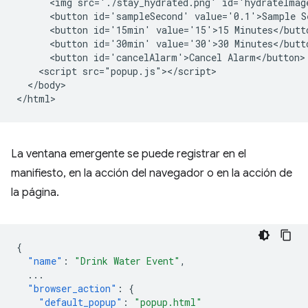
      <img src='./stay_hydrated.png' id='hydrateImage
      <button id='sampleSecond' value='0.1'>Sample Se
      <button id='15min' value='15'>15 Minutes</butto
      <button id='30min' value='30'>30 Minutes</butto
      <button id='cancelAlarm'>Cancel Alarm</button>

    <script src="popup.js"></script>

  </body>

La ventana emergente se puede registrar en el
manifiesto, en la acción del navegador o en la acción de
la página.
{
"name"
:
"Drink Water Event"
,
...
"browser_action"
:
{
"default_popup"
:
"popup.html"