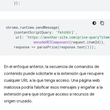
});
chrome
.
runtime
.
sendMessage
(
{
contentScriptQuery
:
'fetchUrl'
,
url
:
'https://another-site.com/price-query?item
encodeURIComponent
(
request
.
itemId
)},
response
=
>
parsePrice
(
response
.
text
()));
En el enfoque anterior, la secuencia de comandos de
contenido puede solicitarle a la extensión que recupere
cualquier URL a la que tenga acceso. Una página web
maliciosa podría falsificar esos mensajes y engañar a la
extensión para que otorgue acceso a recursos de
origen cruzado.