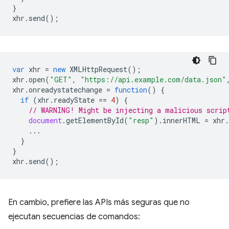
}
xhr
.
send
();
var
xhr
=
new
XMLHttpRequest
();
xhr
.
open
(
"GET"
,
"https://api.example.com/data.json"
xhr
.
onreadystatechange
=
function
()
{
if
(
xhr
.
readyState
==
4
)
{
// WARNING! Might be injecting a malicious scrip
document
.
getElementById
(
"resp"
).
innerHTML
=
xhr
.
...
}
}
xhr
.
send
();
En cambio, prefiere las APIs más seguras que no
ejecutan secuencias de comandos: