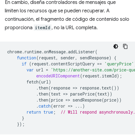
En cambio, diseña controladores de mensajes que
limiten los recursos que se pueden recuperar. A
continuación, el fragmento de código de contenido solo
proporciona
itemId
, no la URL completa.
chrome
.
runtime
.
onMessage
.
addListener
(
function
(
request
,
sender
,
sendResponse
)
{
if
(
request
.
contentScriptQuery
==
'queryPrice'
var
url
=
'https://another-site.com/price-qu
encodeURIComponent
(
request
.
itemId
);
fetch
(
url
)
.
then
(
response
=
>
response
.
text
())
.
then
(
text
=
>
parsePrice
(
text
))
.
then
(
price
=
>
sendResponse
(
price
))
.
catch
(
error
=
>
...)
return
true
;
// Will respond asynchronously
}
});