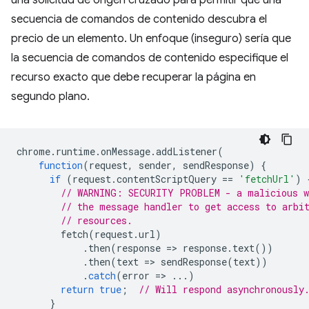
una solicitud de origen cruzado para permitir que una
secuencia de comandos de contenido descubra el
precio de un elemento. Un enfoque (inseguro) sería que
la secuencia de comandos de contenido especifique el
recurso exacto que debe recuperar la página en
segundo plano.
chrome
.
runtime
.
onMessage
.
addListener
(
function
(
request
,
sender
,
sendResponse
)
{
if
(
request
.
contentScriptQuery
==
'fetchUrl'
)
// WARNING: SECURITY PROBLEM - a malicious w
// the message handler to get access to arbi
// resources.
fetch
(
request
.
url
)
.
then
(
response
=
>
response
.
text
())
.
then
(
text
=
>
sendResponse
(
text
))
.
catch
(
error
=
>
...)
return
true
;
// Will respond asynchronously
}