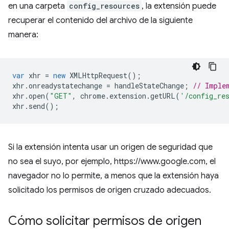
en una carpeta
config_resources
, la extensión puede
recuperar el contenido del archivo de la siguiente
manera:
var
xhr
=
new
XMLHttpRequest
();
xhr
.
onreadystatechange
=
handleStateChange
;
// Imple
xhr
.
open
(
"GET"
,
chrome
.
extension
.
getURL
(
'/config_re
xhr
.
send
();
Si la extensión intenta usar un origen de seguridad que
no sea el suyo, por ejemplo, https://www.google.com, el
navegador no lo permite, a menos que la extensión haya
solicitado los permisos de origen cruzado adecuados.
Cómo solicitar permisos de origen