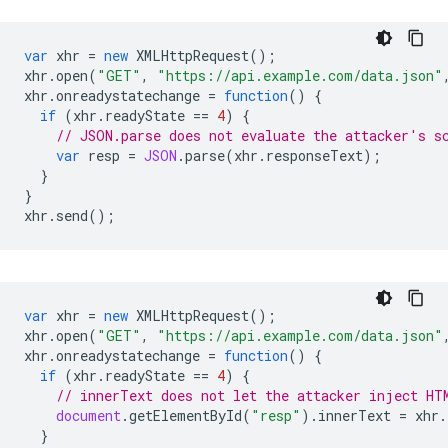
var
xhr
=
new
XMLHttpRequest
();
xhr
.
open
(
"GET"
,
"https://api.example.com/data.json"
xhr
.
onreadystatechange
=
function
()
{
if
(
xhr
.
readyState
==
4
)
{
// JSON.parse does not evaluate the attacker's s
var
resp
=
JSON
.
parse
(
xhr
.
responseText
);
}
}
xhr
.
send
();
var
xhr
=
new
XMLHttpRequest
();
xhr
.
open
(
"GET"
,
"https://api.example.com/data.json"
xhr
.
onreadystatechange
=
function
()
{
if
(
xhr
.
readyState
==
4
)
{
// innerText does not let the attacker inject HT
document
.
getElementById
(
"resp"
).
innerText
=
xhr
.
}