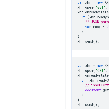
var
xhr
=
new
XM
xhr
.
open
(
"GET"
,
xhr
.
onreadystate
if
(
xhr
.
readyS
// JSON.pars
var
resp
=
J
}
}
xhr
.
send
();
var
xhr
=
new
XM
xhr
.
open
(
"GET"
,
xhr
.
onreadystate
if
(
xhr
.
readyS
// innerText
document
.
get
}
}
xhr
.
send
();