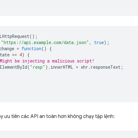
LHttpRequest
();
"https://api.example.com/data.json"
,
true
);
change
=
function
()
{
tate
==
4
)
{
Might be injecting a malicious script!
ElementById
(
"resp"
).
innerHTML
=
xhr
.
responseText
;
y ưu tiên các API an toàn hơn không chạy tập lệnh: