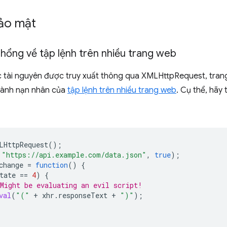
bảo mật
 hổng về tập lệnh trên nhiều trang web
c tài nguyên được truy xuất thông qua XMLHttpRequest, tran
hành nạn nhân của
tập lệnh trên nhiều trang web
. Cụ thể, hãy
LHttpRequest
();
"https://api.example.com/data.json"
,
true
);
change
=
function
()
{
tate
==
4
)
{
Might be evaluating an evil script!
val
(
"("
+
xhr
.
responseText
+
")"
);