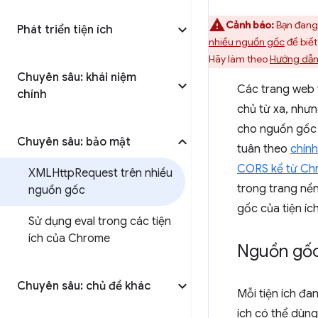
Cảnh báo:
Bạn đang 
Phát triển tiện ích
nhiều nguồn gốc
để biết
Hãy làm theo
Hướng dẫn
Chuyên sâu: khái niệm
Các trang web 
chính
chủ từ xa, nhưn
cho nguồn gốc 
Chuyên sâu: bảo mật
tuân theo
chín
CORS kể từ Ch
XMLHttp
Request trên nhiều
trong trang nền
nguồn gốc
gốc của tiện íc
Sử dụng eval trong các tiện
ích của Chrome
Nguồn gốc 
Chuyên sâu: chủ đề khác
Mỗi tiện ích đ
ích có thể dùng