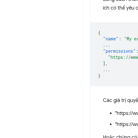
ích có thể yêu 
{
"name"
:
"My e
...
"permissions"
"https://www
],
...
}
Các giá trị quy
"https://
"https://
Hoặc chúng có 