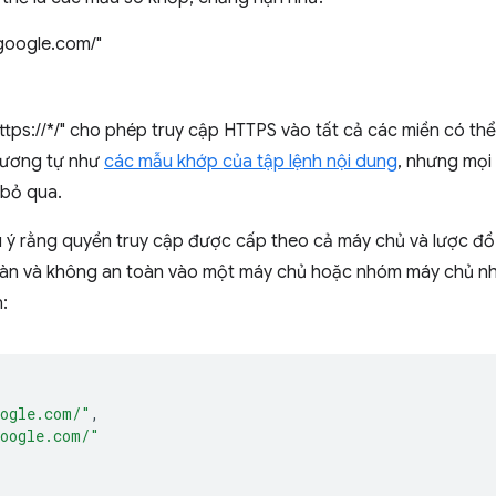
.google.com/"
tps://*/" cho phép truy cập HTTPS vào tất cả các miền có thể 
tương tự như
các mẫu khớp của tập lệnh nội dung
, nhưng mọi
 bỏ qua.
ưu ý rằng quyền truy cập được cấp theo cả máy chủ và lược đ
àn và không an toàn vào một máy chủ hoặc nhóm máy chủ nhất 
:
[
oogle.com/"
,
google.com/"