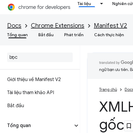
Tài liệu
Nghiên cứu
Docs
Chrome Extensions
Manifest V2
Tổng quan
Bắt đầu
Phát triển
Cách thực hiện
ngữ bạn ưu tiên. B
Giới thiệu về Manifest V2
Trang chủ
Doc
Tài liệu tham khảo API
XMLH
Bắt đầu
gốc
Tổng quan