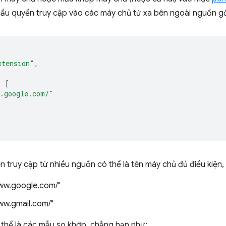
cầu quyền truy cập vào các máy chủ từ xa bên ngoài nguồn gố
xtension"
,
:
[
.google.com/"
ền truy cập từ nhiều nguồn có thể là tên máy chủ đủ điều kiện
www.google.com/"
www.gmail.com/"
thể là các mẫu so khớp, chẳng hạn như: