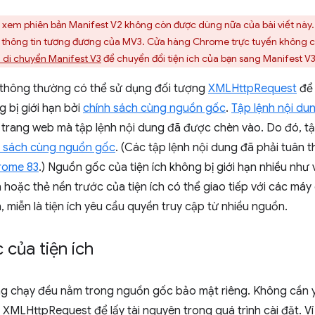
xem phiên bản Manifest V2 không còn được dùng nữa của bài viết này
 thông tin tương đương của MV3. Cửa hàng Chrome trực tuyến không cò
 di chuyển Manifest V3
để chuyển đổi tiện ích của bạn sang Manifest V3
thông thường có thể sử dụng đối tượng
XMLHttpRequest
để 
g bị giới hạn bởi
chính sách cùng nguồn gốc
.
Tập lệnh nội du
trang web mà tập lệnh nội dung đã được chèn vào. Do đó, tậ
h sách cùng nguồn gốc
. (Các tập lệnh nội dung đã phải tuân 
rome 83
.) Nguồn gốc của tiện ích không bị giới hạn nhiều như 
 hoặc thẻ nền trước của tiện ích có thể giao tiếp với các má
h, miễn là tiện ích yêu cầu quyền truy cập từ nhiều nguồn.
của tiện ích
ang chạy đều nằm trong nguồn gốc bảo mật riêng. Không cần 
 XMLHttpRequest để lấy tài nguyên trong quá trình cài đặt. Ví