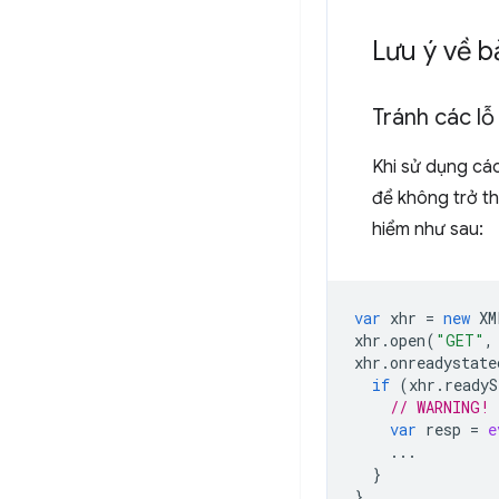
Lưu ý về 
Tránh các lỗ
Khi sử dụng cá
để không trở t
hiểm như sau:
var
xhr
=
new
XM
xhr
.
open
(
"GET"
,
xhr
.
onreadystate
if
(
xhr
.
readyS
// WARNING! 
var
resp
=
e
...
}
}