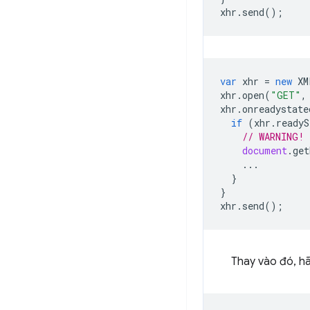
xhr
.
send
();
var
xhr
=
new
XM
xhr
.
open
(
"GET"
,
xhr
.
onreadystate
if
(
xhr
.
readyS
// WARNING! 
document
.
get
...
}
}
xhr
.
send
();
Thay vào đó, hã