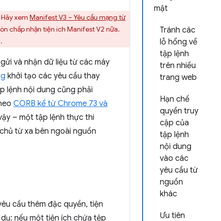
mật
. Hãy xem
Manifest V3 – Yêu cầu mạng từ
n chấp nhận tiện ích Manifest V2 nữa.
Tránh các
.
lỗ hổng về
tập lệnh
gửi và nhận dữ liệu từ các máy
trên nhiều
ng
khởi tạo các yêu cầu thay
trang web
p lệnh nội dung cũng phải
Hạn chế
theo
CORB kể từ Chrome 73 và
quyền truy
vậy – một tập lệnh thực thi
cập của
y chủ từ xa bên ngoài nguồn
tập lệnh
nội dung
vào các
yêu cầu từ
nguồn
khác
yêu cầu thêm đặc quyền, tiện
Ưu tiên
 dụ: nếu một tiện ích chứa tệp