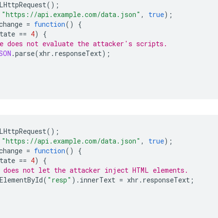
LHttpRequest
();
"https://api.example.com/data.json"
,
true
);
change
=
function
()
{
tate
==
4
)
{
e does not evaluate the attacker's scripts.
SON
.
parse
(
xhr
.
responseText
);
LHttpRequest
();
"https://api.example.com/data.json"
,
true
);
change
=
function
()
{
tate
==
4
)
{
 does not let the attacker inject HTML elements.
ElementById
(
"resp"
).
innerText
=
xhr
.
responseText
;