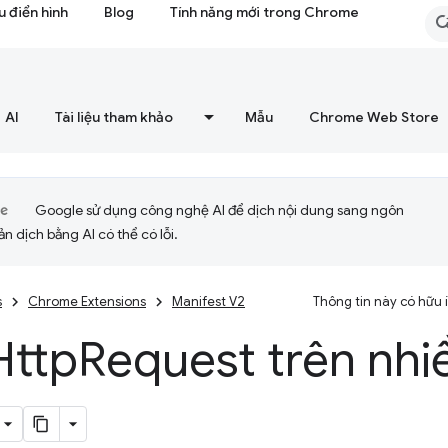
 điển hình
Blog
Tính năng mới trong Chrome
AI
Tài liệu tham khảo
Mẫu
Chrome Web Store
Google sử dụng công nghệ AI để dịch nội dung sang ngôn
ản dịch bằng AI có thể có lỗi.
s
Chrome Extensions
Manifest V2
Thông tin này có hữu
ttp
Request trên nh