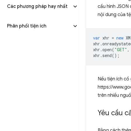
Các phương pháp hay nhất
cấu hình JSON 
nội dung của tệ
Phân phối tiện ích
var
xhr
=
new
XM
xhr
.
onreadystate
xhr
.
open
(
"GET"
,
xhr
.
send
();
Nếu tiện ích c
https://www.goo
trên nhiều ngu
Yêu cầu c
Bằng cách thêm