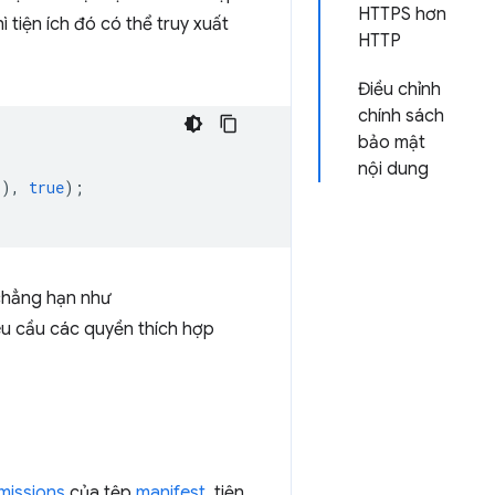
HTTPS hơn
thì tiện ích đó có thể truy xuất
HTTP
Điều chỉnh
chính sách
bảo mật
nội dung
'
),
true
);
chẳng hạn như
êu cầu các quyền thích hợp
missions
của tệp
manifest
, tiện