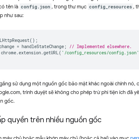
có tên là
config.json
, trong thư mục
config_resources
, 
p như sau:
LHttpRequest
();
change
=
handleStateChange
;
// Implemented elsewhere.
chrome
.
extension
.
getURL
(
'/config_resources/config.json
ố gắng sử dụng một nguồn gốc bảo mật khác ngoài chính nó, 
gle.com, trình duyệt sẽ không cho phép trừ phi tiện ích đã y
ồn gốc.
ấp quyền trên nhiều nguồn gốc
 máy chủ hoặc mẫu khớp máy chủ (hoặc cả hai) vào mục
per