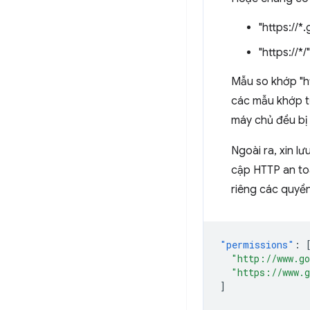
"https://*
"https://*/"
Mẫu so khớp "ht
các mẫu khớp 
máy chủ đều bị
Ngoài ra, xin l
cập HTTP an to
riêng các quyền
"permissions"
:
"http://www.g
"https://www.
]