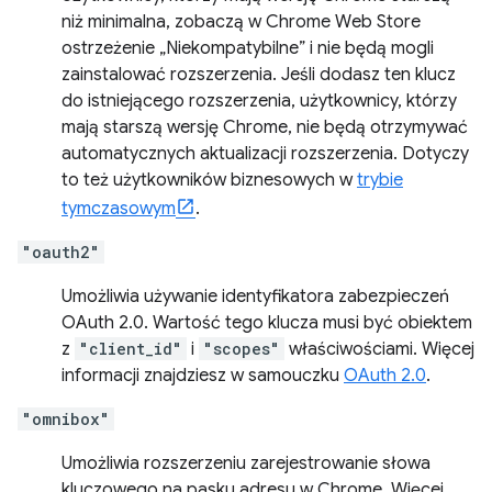
niż minimalna, zobaczą w Chrome Web Store
ostrzeżenie „Niekompatybilne” i nie będą mogli
zainstalować rozszerzenia. Jeśli dodasz ten klucz
do istniejącego rozszerzenia, użytkownicy, którzy
mają starszą wersję Chrome, nie będą otrzymywać
automatycznych aktualizacji rozszerzenia. Dotyczy
to też użytkowników biznesowych w
trybie
tymczasowym
.
"oauth2"
Umożliwia używanie identyfikatora zabezpieczeń
OAuth 2.0. Wartość tego klucza musi być obiektem
z
"client_id"
i
"scopes"
właściwościami. Więcej
informacji znajdziesz w samouczku
OAuth 2.0
.
"omnibox"
Umożliwia rozszerzeniu zarejestrowanie słowa
kluczowego na pasku adresu w Chrome. Więcej