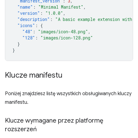
"manifest_version"
:
3
,
"name"
:
"Minimal Manifest"
,
"version"
:
"1.0.0"
,
"description"
:
"A basic example extension with o
"icons"
:
{
"48"
:
"images/icon-48.png"
,
"128"
:
"images/icon-128.png"
}
}
Klucze manifestu
Poniżej znajdziesz listę wszystkich obsługiwanych kluczy
manifestu.
Klucze wymagane przez platformę
rozszerzeń