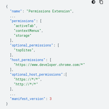
{
"name"
:
"Permissions Extension"
,
...
"permissions"
:
[
"activeTab"
,
"contextMenus"
,
"storage"
],
"optional_permissions"
:
[
"topSites"
,
],
"host_permissions"
:
[
"https://www.developer.chrome.com/*"
],
"optional_host_permissions"
:[
"https://*/*"
,
"http://*/*"
],
...
"manifest_version"
:
3
}