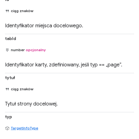
ciąg znaków
Identyfikator miejsca docelowego.
tabId
number
opcjonalny
Identyfikator karty, zdefiniowany, jeśli typ == „page”.
tytuł
ciąg znaków
Tytuł strony docelowej.
typ
TargetInfoType