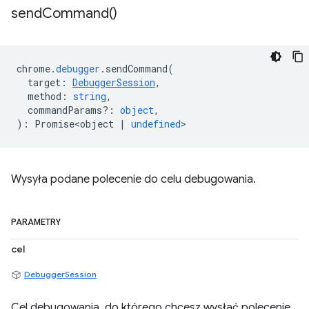
send
Command(
)
chrome
.
debugger
.
sendCommand
(
target
:
DebuggerSession
,
method
:
string
,
commandParams?
:
object
,
)
:
Promise<object
|
undefined
>
Wysyła podane polecenie do celu debugowania.
PARAMETRY
cel
DebuggerSession
Cel debugowania, do którego chcesz wysłać polecenie.