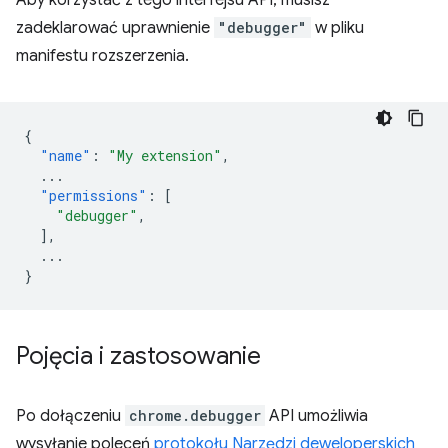
Aby korzystać z tego interfejsu API, musisz
zadeklarować uprawnienie
"debugger"
w pliku
manifestu rozszerzenia.
{
"name"
:
"My extension"
,
...
"permissions"
:
[
"debugger"
,
],
...
}
Pojęcia i zastosowanie
Po dołączeniu
chrome.debugger
API umożliwia
wysyłanie poleceń
protokołu Narzędzi deweloperskich