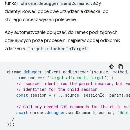
funkcji
chrome.debugger.sendCommand
, aby
zidentyfikować docelowe urządzenie dziecka, do
którego chcesz wysłać polecenie.
Aby automatycznie dołączać do ramek podrzędnych
działających poza procesem, najpierw dodaj odbiornik
zdarzenia
Target.attachedToTarget
:
chrome
.
debugger
.
onEvent
.
addListener
((
source
,
method
,
if
(
method
===
"Target.attachedToTarget"
)
{
// `source` identifies the parent session, but we
// identifier for the child session
const
session
=
{
...
source
,
sessionId
:
params
.
s
// Call any needed CDP commands for the child se
await
chrome
.
debugger
.
sendCommand
(
session
,
"Runt
}
});