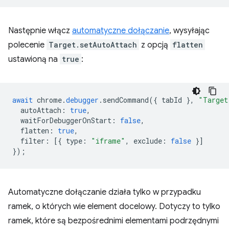
Następnie włącz
automatyczne dołączanie
, wysyłając
polecenie
Target.setAutoAttach
z opcją
flatten
ustawioną na
true
:
await
chrome
.
debugger
.
sendCommand
({
tabId
},
"Target
autoAttach
:
true
,
waitForDebuggerOnStart
:
false
,
flatten
:
true
,
filter
:
[{
type
:
"iframe"
,
exclude
:
false
}]
});
Automatyczne dołączanie działa tylko w przypadku
ramek, o których wie element docelowy. Dotyczy to tylko
ramek, które są bezpośrednimi elementami podrzędnymi