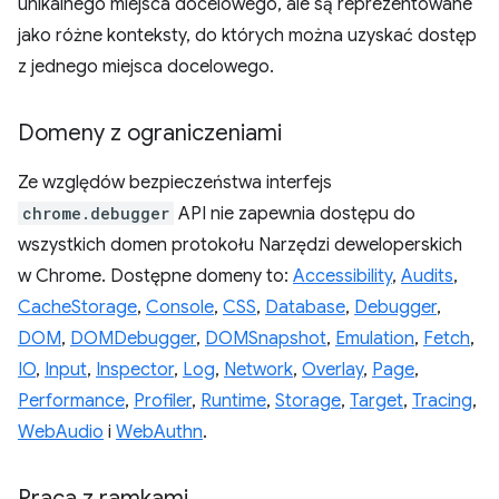
unikalnego miejsca docelowego, ale są reprezentowane
jako różne konteksty, do których można uzyskać dostęp
z jednego miejsca docelowego.
Domeny z ograniczeniami
Ze względów bezpieczeństwa interfejs
chrome.debugger
API nie zapewnia dostępu do
wszystkich domen protokołu Narzędzi deweloperskich
w Chrome. Dostępne domeny to:
Accessibility
,
Audits
,
CacheStorage
,
Console
,
CSS
,
Database
,
Debugger
,
DOM
,
DOMDebugger
,
DOMSnapshot
,
Emulation
,
Fetch
,
IO
,
Input
,
Inspector
,
Log
,
Network
,
Overlay
,
Page
,
Performance
,
Profiler
,
Runtime
,
Storage
,
Target
,
Tracing
,
WebAudio
i
WebAuthn
.
Praca z ramkami