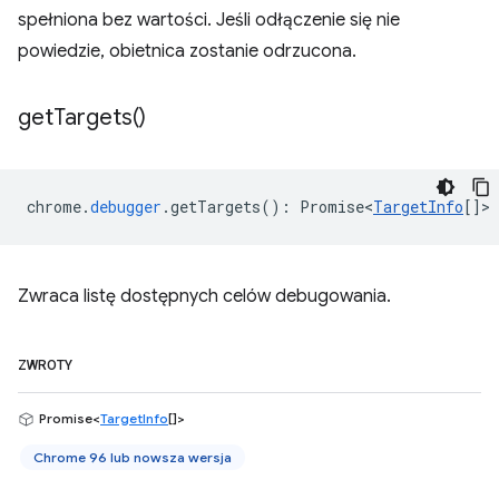
spełniona bez wartości. Jeśli odłączenie się nie
powiedzie, obietnica zostanie odrzucona.
get
Targets(
)
chrome
.
debugger
.
getTargets
()
:
Promise<
TargetInfo
[]
>
Zwraca listę dostępnych celów debugowania.
ZWROTY
Promise<
TargetInfo
[]>
Chrome 96 lub nowsza wersja