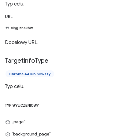
Typ celu.
URL
ciąg znaków
Docelowy URL.
Target
Info
Type
Chrome 44 lub nowszy
Typ celu.
TYP WYLICZENIOWY
„page”
"background_page"