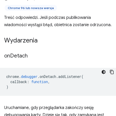
Chrome 96 lub nowsza wersja
Treść odpowiedzi. Jeśli podczas publikowania
wiadomości wystąpi błąd, obietnica zostanie odrzucona.
Wydarzenia
on
Detach
chrome
.
debugger
.
onDetach
.
addListener
(
callback
:
function
,
)
Uruchamiane, gdy przeglądarka zakończy sesję
debugowania karty. Dzieje się tak, gdy zamykana jest