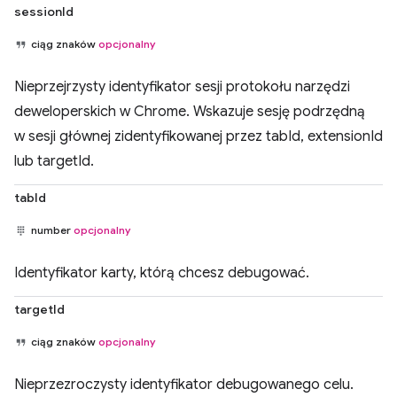
sessionId
ciąg znaków
opcjonalny
Nieprzejrzysty identyfikator sesji protokołu narzędzi
deweloperskich w Chrome. Wskazuje sesję podrzędną
w sesji głównej zidentyfikowanej przez tabId, extensionId
lub targetId.
tabId
number
opcjonalny
Identyfikator karty, którą chcesz debugować.
targetId
ciąg znaków
opcjonalny
Nieprzezroczysty identyfikator debugowanego celu.