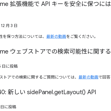
hrome 拡張機能で API キーを安全に保
 12 月 3 日
安全性を保つ方法については、
最新の動画
をご覧ください。
hrome ウェブストアでの検索可能性に関す
5 日
に投稿
ウェブストアでの検索に関するご質問については、
最新の動画
で回答
40: 新しい side
Panel
.
get
Layout(
) API
 日
に投稿