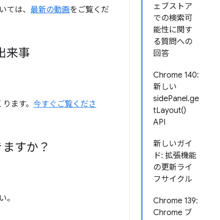
ェブストア
いては、
最新の動画
をご覧くだ
での検索可
能性に関す
る質問への
の出来事
回答
Chrome 140:
新しい
sidePanel.ge
くくります。
今すぐご覧くださ
tLayout()
API
新しいガイ
できますか？
ド: 拡張機能
の更新ライ
フサイクル
い。
Chrome 139:
Chrome ブ