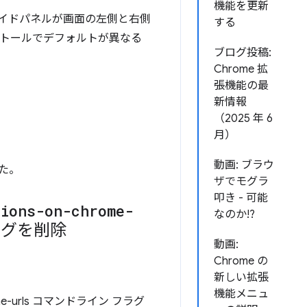
機能を更新
サイドパネルが画面の左側と右側
する
ストールでデフォルトが異なる
ブログ投稿:
Chrome 拡
張機能の最
新情報
（2025 年 6
月）
動画: ブラウ
た。
ザでモグラ
叩き - 可能
sions-on-chrome-
なのか!?
グを削除
動画:
Chrome の
新しい拡張
機能メニュ
rome-urls コマンドライン フラグ