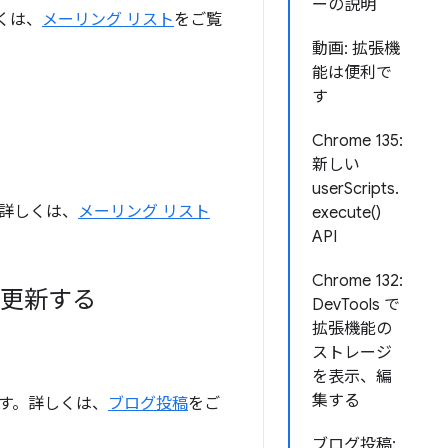
ーの説明
しくは、
メーリング リスト
をご覧
動画: 拡張機
能は便利で
す
Chrome 135:
新しい
userScripts.
す。詳しくは、
メーリング リスト
execute()
API
Chrome 132:
を更新する
DevTools で
拡張機能の
ストレージ
を表示、編
集する
す。詳しくは、
ブログ投稿
をご
ブログ投稿: