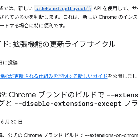
0 以降では、新しい
sidePanel.getLayout()
API を使用して、
されているかを判断します。これは、新しい Chrome のイン
サポートする場合に特に便利です。
ド: 拡張機能の更新ライフサイクル
 日
に投稿
で拡張機能が更新される仕組みを説明する新しいガイド
を公開しまし
 139: Chrome ブランドのビルドで
--exten
グと
--disable-extensions-except
フラ
 6 月 30 日
 以降、公式の Chrome ブランド ビルドで --extensions-on-ch