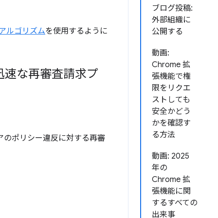
ブログ投稿:
外部組織に
 アルゴリズム
を使用するように
公開する
動画:
Chrome 拡
トで迅速な再審査請求プ
張機能で権
限をリクエ
ストしても
安全かどう
かを確認す
る方法
ストアのポリシー違反に対する再審
動画: 2025
年の
Chrome 拡
張機能に関
するすべての
出来事