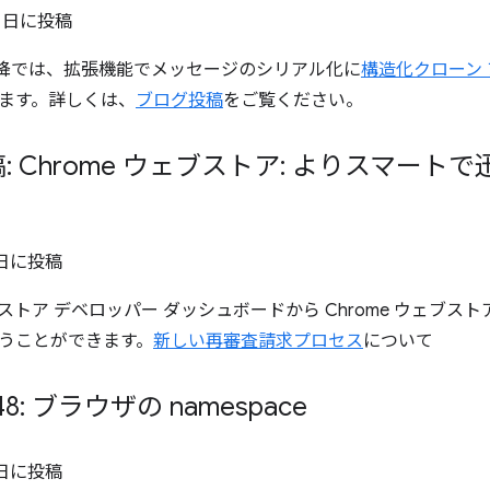
2 日
に投稿
48 以降では、拡張機能でメッセージのシリアル化に
構造化クローン
ます。詳しくは、
ブログ投稿
をご覧ください。
: Chrome ウェブストア: よりスマー
 日
に投稿
ェブストア デベロッパー ダッシュボードから Chrome ウェブ
うことができます。
新しい再審査請求プロセス
について
148: ブラウザの namespace
 日
に投稿