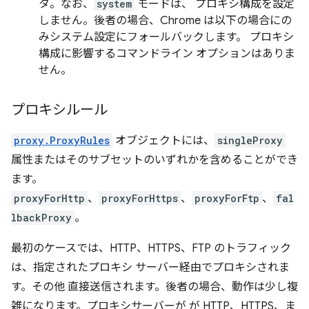
タ。なお、
system
モードは、 プロキシ構成を設定
しません。後者の場合、Chrome は以下の場合にの
みシステム設定にフォールバックします。 プロキシ
構成に影響するコマンドライン オプションはありま
せん。
プロキシルール
proxy.ProxyRules
オブジェクトには、
singleProxy
属性またはそのサブセットのいずれかを含めることができ
ます。
proxyForHttp
、
proxyForHttps
、
proxyForFtp
、
fal
lbackProxy
。
最初のケースでは、HTTP、HTTPS、FTP のトラフィック
は、指定されたプロキシ サーバー経由でプロキシされま
す。その他 直接送信されます。後者の場合、動作は少し複
雑になります。プロキシサーバーが が HTTP、HTTPS、ま