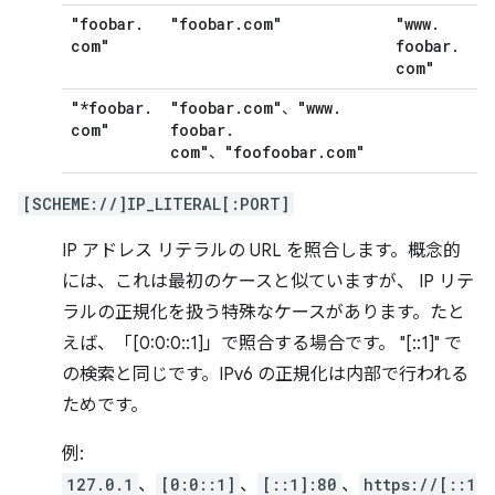
"foobar
.
"foobar
.
com"
"www
.
com"
foobar
.
com"
"*foobar
.
"foobar
.
com"
"www
.
、
com"
foobar
.
com"
"foofoobar
.
com"
、
[SCHEME://]IP_LITERAL[:PORT]
IP アドレス リテラルの URL を照合します。概念的
には、これは最初のケースと似ていますが、 IP リテ
ラルの正規化を扱う特殊なケースがあります。たと
えば、「[0:0:0::1]」で照合する場合です。 "[::1]" で
の検索と同じです。IPv6 の正規化は内部で行われる
ためです。
例:
127.0.1
、
[0:0::1]
、
[::1]:80
、
https://[::1