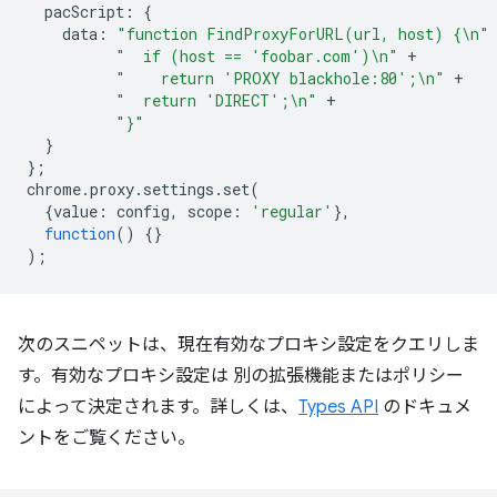
pacScript
:
{
data
:
"function FindProxyForURL(url, host) {\n"
"  if (host == 'foobar.com')\n"
+
"    return 'PROXY blackhole:80';\n"
+
"  return 'DIRECT';\n"
+
"}"
}
};
chrome
.
proxy
.
settings
.
set
(
{
value
:
config
,
scope
:
'regular'
},
function
()
{}
);
次のスニペットは、現在有効なプロキシ設定をクエリしま
す。有効なプロキシ設定は 別の拡張機能またはポリシー
によって決定されます。詳しくは、
Types API
のドキュメ
ントをご覧ください。