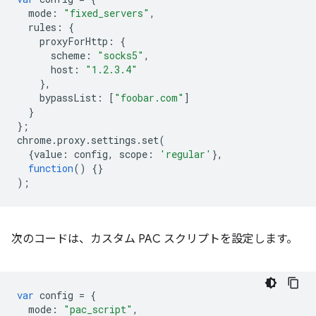
mode
:
"fixed_servers"
,
rules
:
{
proxyForHttp
:
{
scheme
:
"socks5"
,
host
:
"1.2.3.4"
},
bypassList
:
[
"foobar.com"
]
}
};
chrome
.
proxy
.
settings
.
set
(
{
value
:
config
,
scope
:
'regular'
},
function
()
{}
);
次のコードは、カスタム PAC スクリプトを設定します。
var
config
=
{
mode
:
"pac_script"
,