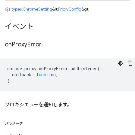
types.ChromeSetting
&lt;
ProxyConfig
&gt;
イベント
on
Proxy
Error
chrome
.
proxy
.
onProxyError
.
addListener
(
callback
:
function
,
)
プロキシエラーを通知します。
パラメータ