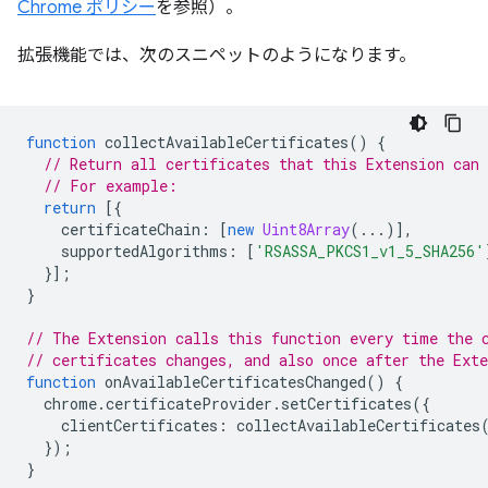
Chrome ポリシー
を参照）。
拡張機能では、次のスニペットのようになります。
function
collectAvailableCertificates
()
{
// Return all certificates that this Extension can 
// For example:
return
[{
certificateChain
:
[
new
Uint8Array
(...)],
supportedAlgorithms
:
[
'RSASSA_PKCS1_v1_5_SHA256'
}];
}
// The Extension calls this function every time the 
// certificates changes, and also once after the Ext
function
onAvailableCertificatesChanged
()
{
chrome
.
certificateProvider
.
setCertificates
({
clientCertificates
:
collectAvailableCertificates
});
}