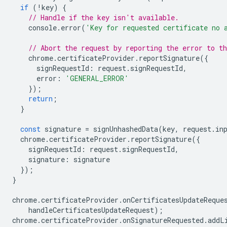
if
(
!
key
)
{
// Handle if the key isn't available.
console
.
error
(
'Key for requested certificate no 
// Abort the request by reporting the error to t
chrome
.
certificateProvider
.
reportSignature
({
signRequestId
:
request
.
signRequestId
,
error
:
'GENERAL_ERROR'
});
return
;
}
const
signature
=
signUnhashedData
(
key
,
request
.
in
chrome
.
certificateProvider
.
reportSignature
({
signRequestId
:
request
.
signRequestId
,
signature
:
signature
});
}
chrome
.
certificateProvider
.
onCertificatesUpdateReque
handleCertificatesUpdateRequest
);
chrome
.
certificateProvider
.
onSignatureRequested
.
addL