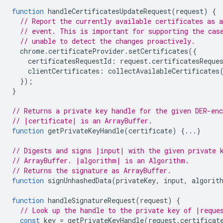
function
handleCertificatesUpdateRequest
(
request
)
{
// Report the currently available certificates as a
// event. This is important for supporting the cas
// unable to detect the changes proactively.
chrome
.
certificateProvider
.
setCertificates
({
certificatesRequestId
:
request
.
certificatesReque
clientCertificates
:
collectAvailableCertificates
});
}
// Returns a private key handle for the given DER-enc
// |certificate| is an ArrayBuffer.
function
getPrivateKeyHandle
(
certificate
)
{...}
// Digests and signs |input| with the given private 
// ArrayBuffer. |algorithm| is an Algorithm.
// Returns the signature as ArrayBuffer.
function
signUnhashedData
(
privateKey
,
input
,
algorit
function
handleSignatureRequest
(
request
)
{
// Look up the handle to the private key of |reque
const
key
=
getPrivateKeyHandle
(
request
.
certificat