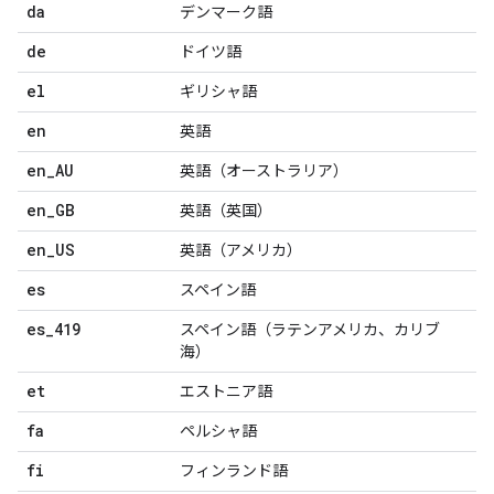
da
デンマーク語
de
ドイツ語
el
ギリシャ語
en
英語
en
_
AU
英語（オーストラリア）
en
_
GB
英語（英国）
en
_
US
英語（アメリカ）
es
スペイン語
es
_
419
スペイン語（ラテンアメリカ、カリブ
海）
et
エストニア語
fa
ペルシャ語
fi
フィンランド語