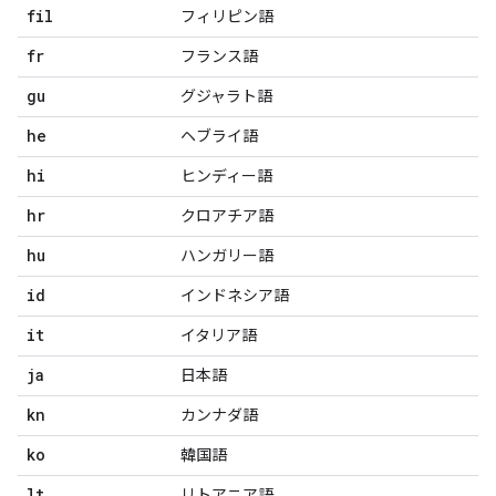
fil
フィリピン語
fr
フランス語
gu
グジャラト語
he
ヘブライ語
hi
ヒンディー語
hr
クロアチア語
hu
ハンガリー語
id
インドネシア語
it
イタリア語
ja
日本語
kn
カンナダ語
ko
韓国語
lt
リトアニア語