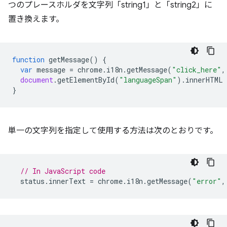
つのプレースホルダを文字列「string1」と「string2」に
置き換えます。
function
getMessage
()
{
var
message
=
chrome
.
i18n
.
getMessage
(
"click_here"
,
document
.
getElementById
(
"languageSpan"
).
innerHTML
}
単一の文字列を指定して使用する方法は次のとおりです。
// In JavaScript code
status
.
innerText
=
chrome
.
i18n
.
getMessage
(
"error"
,