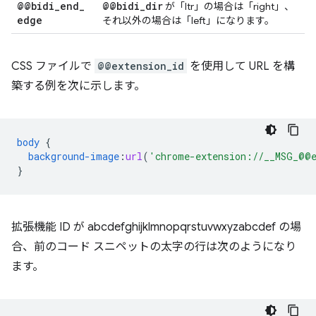
@@bidi
_
end
_
@@bidi
_
dir
が「ltr」の場合は「right」、
edge
それ以外の場合は「left」になります。
CSS ファイルで
@@extension_id
を使用して URL を構
築する例を次に示します。
body
{
background-image
:
url
(
'chrome-extension://__MSG_@@e
}
拡張機能 ID が abcdefghijklmnopqrstuvwxyzabcdef の場
合、前のコード スニペットの太字の行は次のようになり
ます。