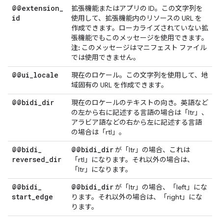
@@extension
_
拡張機能またはアプリの ID。この文字列を
id
使用して、拡張機能内のリソースの URL を
作成できます。ローカライズされていない拡
張機能でもこのメッセージを使用できます。
注:
このメッセージはマニフェスト ファイル
では使用できません。
@@ui
_
locale
現在のロケール。この文字列を使用して、地
域固有の URL を作成できます。
@@bidi
_
dir
現在のロケールのテキストの向き。英語など
の左から右に記述する言語の場合は「ltr」、
アラビア語などの右から左に記述する言語
の場合は「rtl」。
@@bidi
_
@@bidi
_
dir
が「ltr」の場合、これは
reversed
_
dir
「rtl」になります。それ以外の場合は、
「ltr」になります。
@@bidi
_
@@bidi
_
dir
が「ltr」の場合、「left」にな
start
_
edge
ります。それ以外の場合は、「right」にな
ります。