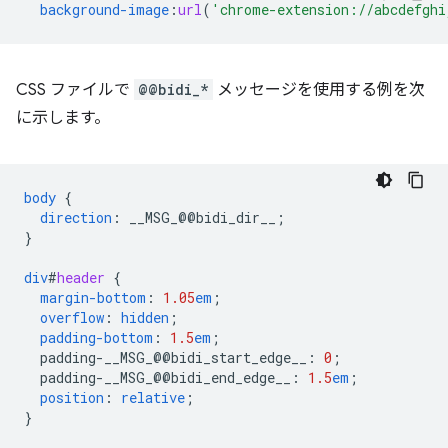
background-image
:
url
(
'chrome-extension://abcdefghi
CSS ファイルで
@@bidi_*
メッセージを使用する例を次
に示します。
body
{
direction
:
__MSG_
@@
bidi_dir__
;
}
div
#
header
{
margin-bottom
:
1.05
em
;
overflow
:
hidden
;
padding-bottom
:
1.5
em
;
padding-__MSG_@@
bidi_start_edge__
:
0
;
padding-__MSG_@@
bidi_end_edge__
:
1.5
em
;
position
:
relative
;
}