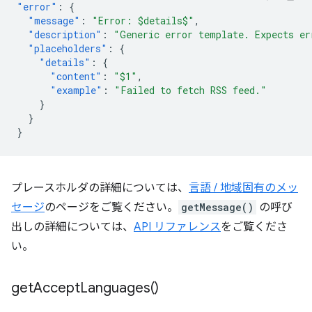
"error"
:
{
"message"
:
"Error: $details$"
,
"description"
:
"Generic error template. Expects er
"placeholders"
:
{
"details"
:
{
"content"
:
"$1"
,
"example"
:
"Failed to fetch RSS feed."
}
}
}
プレースホルダの詳細については、
言語 / 地域固有のメッ
セージ
のページをご覧ください。
getMessage()
の呼び
出しの詳細については、
API リファレンス
をご覧くださ
い。
get
Accept
Languages(
)