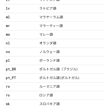
lv
ラトビア語
ml
マラヤーラム語
mr
マラーティー語
ms
マレー語
nl
オランダ語
no
ノルウェー語
pl
ポーランド語
pt
_
BR
ポルトガル語（ブラジル）
pt
_
PT
ポルトガル語 (ポルトガル)
ro
ルーマニア語
ru
ロシア語
sk
スロバキア語