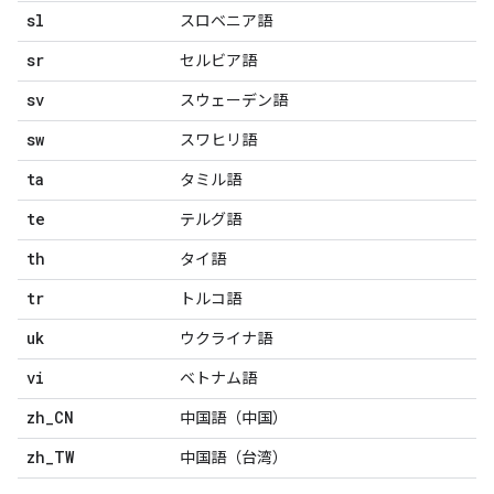
sl
スロベニア語
sr
セルビア語
sv
スウェーデン語
sw
スワヒリ語
ta
タミル語
te
テルグ語
th
タイ語
tr
トルコ語
uk
ウクライナ語
vi
ベトナム語
zh
_
CN
中国語（中国）
zh
_
TW
中国語（台湾）