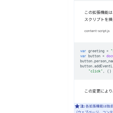
この拡張機能は
スクリプトを挿
content-script.js
var
greeting
=
"
var
button
=
doc
button
.
person_na
button
.
addEventL
"click"
,
()
この変更により
注:
各拡張機能は独自
（ウェブページ、コンテ