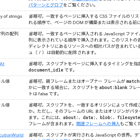
パターンとグロブ
をご覧ください。
y of strings
省略可。
一致するページに挿入する CSS ファイルのリ
れる順序で、ページの DOM が構築または表示される前
字列の配列
省略可。
一致するページに挿入される JavaScript 
列に表示されている順序で挿入されます。このリストの
ディレクトリにあるリソースへの相対パスが含まれてい
ュ（`/`）は自動的に削除されます。
At
省略可。
スクリプトをページに挿入するタイミングを指
document
_
idle
です。
match
ール値
省略可。
親フレームまたはオープナー フレームが
about:blank
かに一致する場合に、スクリプトを
フレ
トは false です。
ール値
省略可。
スクリプトを、一致するオリジンによって作成
か。ただし、そのフレームの URL またはオリジンがパ
about:
data:
blob:
filesyst
ます。これには、
、
、
、
フレームが含まれます。
関連フレームへの挿入
もご覧く
cutionWorld
省略可。
スクリプトが実行される JavaScript の世界