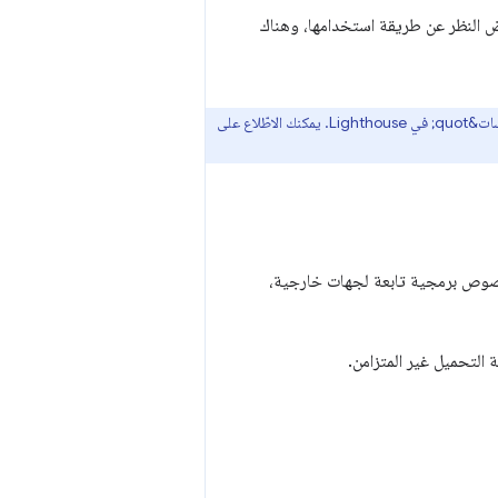
 بغض النظر عن طريقة استخدامها، وهناك
يتم ترجيح كل عملية تدقيق في &quot;أفضل الممارسات&quot; بالتساوي في &quot;نتيجة أفضل الممارسات&quot; في Lighthouse. يمكنك الاطّلاع على
 نصوص برمجية تابعة لجهات خارجية،
ة التحميل غير المتزامن.