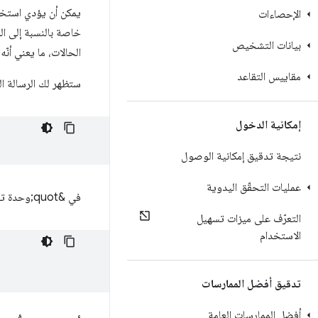
يمكن أن يؤدي استخ
الإحصاءات
خاصة بالنسبة إلى المست
بيانات التشخيص
الحالات، ما يعني أنّه
مقاييس التقاعد
ستظهر لك الرسالة التالية 
إمكانية الدخول
نتيجة تدقيق إمكانية الوصول
عمليات التحقّق اليدوية
في &quot;وحدة تحكّم أدوات مطوّري البرامج&quot; في Firefox، ستظهر لك الرسالة التالية:
التعرّف على ميزات تسهيل
الاستخدام
تدقيق أفضل الممارسات
أفضل الممارسات العامة