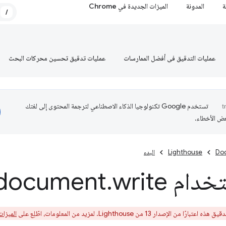
ة
المدونة
الميزات الجديدة في Chrome
/
عمليات التدقيق في أفضل الممارسات
عمليات تدقيق تحسين محركات البحث
تستخدم Google تكنولوجيا الذكاء الاصطناعي لترجمة المحتوى إلى لغتك
عض الأخطاء.
Do
Lighthouse
البدء
م document
write(
.
ن الإصدار 13 من Lighthouse. لمزيد من المعلومات، اطّلِع على
الميزات الج