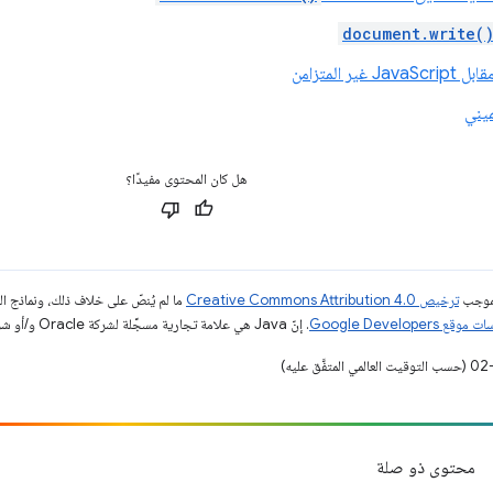
document.write(
غير المتزامن
ميني
هل كان المحتوى مفيدًا؟
بموجب
ترخيص Creative Commons Attribution 4.0‏
ما لم يُنصّ على خلاف ذلك، ونماذج 
قع Google Developers‏
. إنّ Java هي علامة تجارية مسجَّلة لشركة Oracle و/أو شركائها التابعين.
محتوى ذو صلة