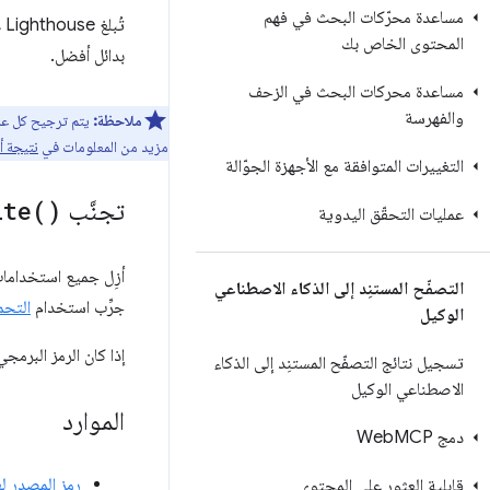
مساعدة محرّكات البحث في فهم
تُبلغ Lighthouse عن أي طلبات متبقية إلى
المحتوى الخاص بك
بدائل أفضل.
مساعدة محركات البحث في الزحف
والفهرسة
ملاحظة:
مزيد من المعلومات في
نتيجة أ
التغييرات المتوافقة مع الأجهزة الجوّالة
تجنَّب
)
ite(
عمليات التحقّق اليدوية
أزِل جميع استخداما
التصفّح المستنِد إلى الذكاء الاصطناعي
جرِّب استخدام
التحم
الوكيل
إذا كان الرمز البرم
تسجيل نتائج التصفّح المستنِد إلى الذكاء
الاصطناعي الوكيل
الموارد
دمج Web
MCP
رمز المصدر ل
قابلية العثور على المحتوى