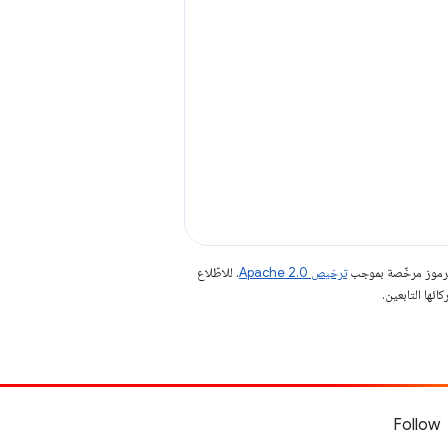
الرموز مرخّصة بموجب
ترخيص Apache 2.0‏
. للاطّلاع
Follow