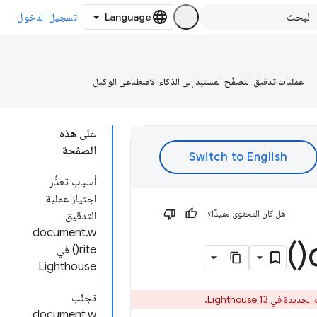
تسجيل الدخول
عمليات تدقيق التصفّح المستنِد إلى الذكاء الاصطناعي الوكيل
على هذه
الصفحة
أسباب تعذُّر
اجتياز عملية
هل كان المحتوى مفيدًا؟
التدقيق
document.w
)
rite() في
Lighthouse
تجنَّب
ديدة في Lighthouse 13
.
document.w