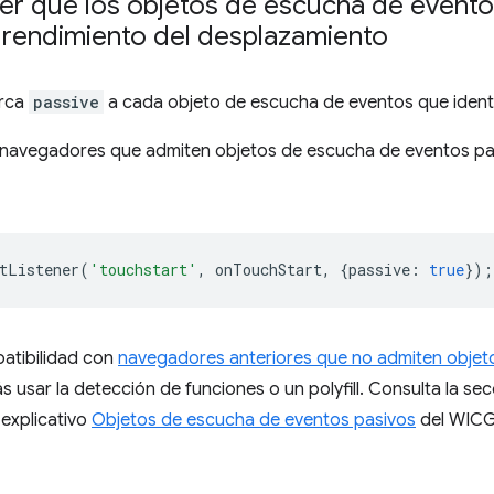
r que los objetos de escucha de evento
 rendimiento del desplazamiento
rca
passive
a cada objeto de escucha de eventos que identi
s navegadores que admiten objetos de escucha de eventos pas
tListener
(
'touchstart'
,
onTouchStart
,
{
passive
:
true
});
patibilidad con
navegadores anteriores que no admiten objet
s usar la detección de funciones o un polyfill. Consulta la se
explicativo
Objetos de escucha de eventos pasivos
del WICG