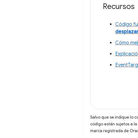
Recursos
Código fu
desplaza
Cómo mejo
Explicaci
EventTarg
Salvo que se indique lo c
código están sujetos a la
marca registrada de Oracl