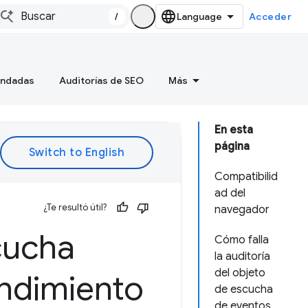
/
Acceder
endadas
Auditorías de SEO
Más
En esta
página
Compatibilid
ad del
¿Te resultó útil?
navegador
cucha
Cómo falla
la auditoría
del objeto
endimiento
de escucha
de eventos